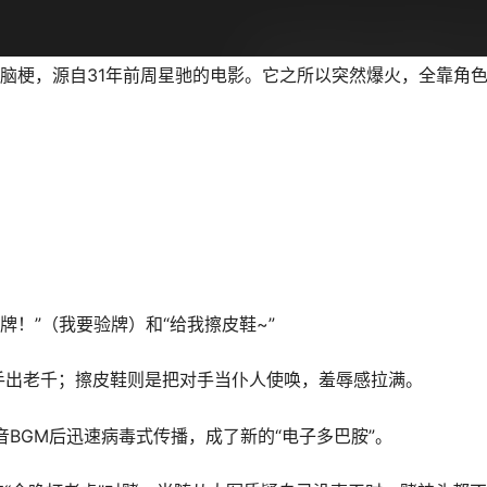
洗脑梗，源自31年前周星驰的电影。它之所以突然爆火，全靠角
验牌！”（我要验牌）和“给我擦皮鞋~”
对手出老千；擦皮鞋则是把对手当仆人使唤，羞辱感拉满。
BGM后迅速病毒式传播，成了新的“电子多巴胺”。