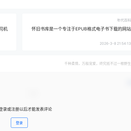
年代百科
司机
怀旧书库是一个专注于EPUB格式电子书下载的网站
2026-3-8 21:54:13
千种柔情，万般宠爱，终究抵不过一根野生
确
登录或注册以后才能发表评论
登录