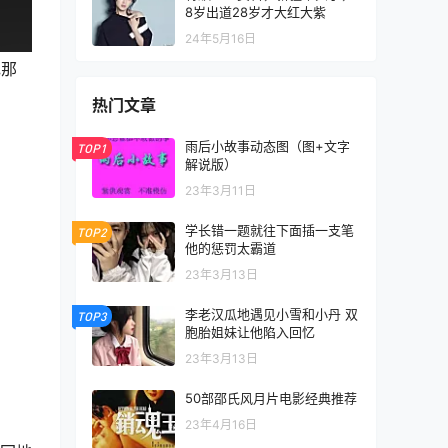
8岁出道28岁才大红大紫
24年5月16日
色那
热门文章
雨后小故事动态图（图+文字
TOP1
解说版）
23年3月11日
学长错一题就往下面插一支笔
TOP2
他的惩罚太霸道
23年3月13日
李老汉瓜地遇见小雪和小丹 双
TOP3
胞胎姐妹让他陷入回忆
23年3月13日
50部邵氏风月片电影经典推荐
23年4月16日