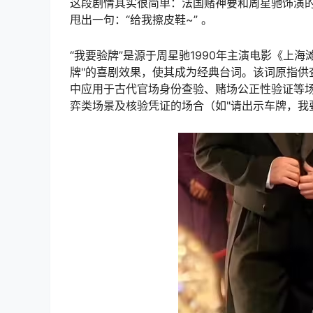
这段剧情其实很简单：法国赌神要和周星驰饰演的
甩出一句：“给我擦皮鞋~” 。
“我要验牌”是源于周星驰1990年主演电影《上
牌"的喜剧效果，使其成为经典台词。该词原指供
中应用于古代官场身份查验、赌场公正性验证等
弈类场景及核验凭证的场合（如"请出示车牌，我