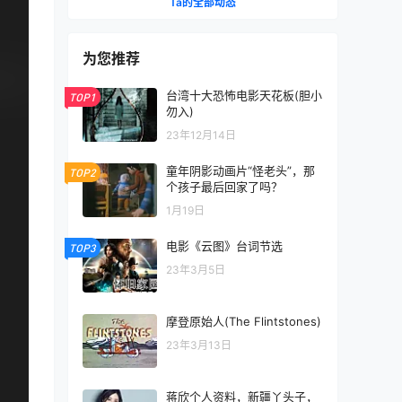
Ta的全部动态
为您推荐
台湾十大恐怖电影天花板(胆小
TOP1
勿入)
23年12月14日
童年阴影动画片“怪老头”，那
TOP2
个孩子最后回家了吗？
1月19日
电影《云图》台词节选
TOP3
23年3月5日
摩登原始人(The Flintstones)
23年3月13日
蒋欣个人资料，新疆丫头子，