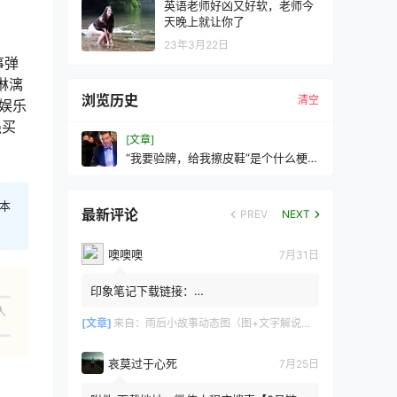
英语老师好凶又好软，老师今
天晚上就让你了
23年3月22日
事弹
淋漓
浏览历史
清空
娱乐
强买
[文章]
“我要验牌，给我擦皮鞋”是个什么梗？
“我要验牌”怎么就火了
本
最新评论
PREV
NEXT
噢噢噢
7月31日
印象笔记下载链接：
https://zzz.jldgt.com/zzz/z3.html
人
[文章]
来自：
雨后小故事动态图（图+文字解说版）
哀莫过于心死
7月25日