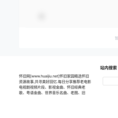
站内搜索
怀旧网[www.huaijiu.net]怀旧家园精选怀旧
资源故事,共寻美好回忆.每日分享推荐老电影
电视剧视频片段、影视金曲、怀旧经典老
歌、粤语金曲、世界音乐名曲、老图、旧
物、怀旧游戏、童年记忆等内容
Copyright © 2026
怀旧
・
鲁ICP备17008972号-38
・
鲁公