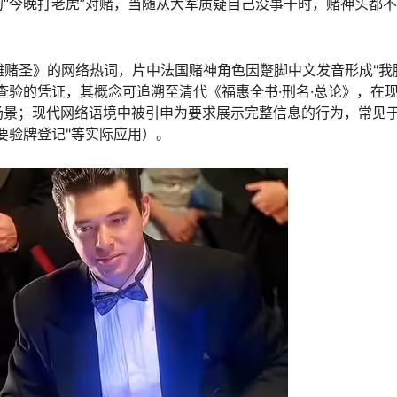
“今晚打老虎”对赌，当随从大军质疑自己没事干时，赌神头都
海滩赌圣》的网络热词，片中法国赌神角色因蹩脚中文发音形成"我
查验的凭证，其概念可追溯至清代《福惠全书·刑名·总论》，在
场景；现代网络语境中被引申为要求展示完整信息的行为，常见
要验牌登记"等实际应用）。