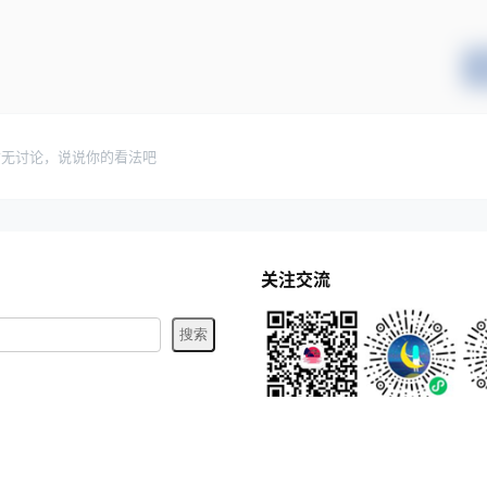
暂无讨论，说说你的看法吧
关注交流
网安备 37098302000995号