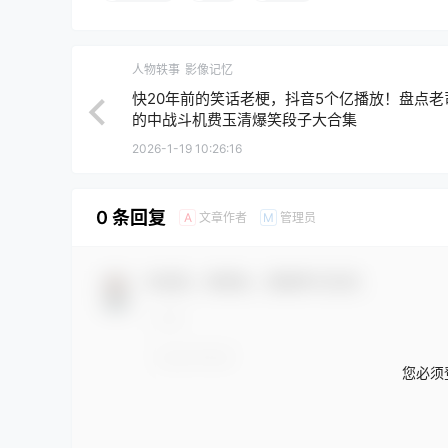
人物轶事
影像记忆
快20年前的笑话老梗，抖音5个亿播放！盘点老
的中战斗机费玉清爆笑段子大合集
2026-1-19 10:26:16
0 条回复
文章作者
管理员
A
M
欢迎您，新朋友，感谢参与互动！
您必须