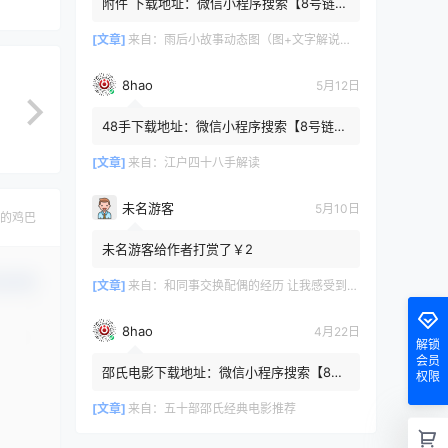
附件 下载地址：微信小程序搜索【8号链
】 在文件查询框内输入【447c4cb3】口令
或保存下方二维码微信里...
[文章]
来自：
雨后小故事动态图（图+文字解说版）
8hao
5月12日
48手下载地址：微信小程序搜索【8号链
】 在文件查询框内输入【b4801a06】口令
或保存下方二维码微信里识别
[文章]
来自：
江户四十八手解读
未名游客
5月10日
的鸡巴
未名游客给作者打赏了￥2
认修改
[文章]
来自：
和同事交换配偶的经历 让我感受到了从未有过的快乐
8hao
4月22日
解锁
会员
邵氏电影下载地址：微信小程序搜索【8号
权限
链 】 在文件查询框内输入【4f7576cb】口
令或保存下方二维码微...
[文章]
来自：
五十部邵氏经典电影推荐