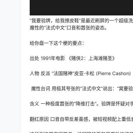
“我要验牌，给我擦皮鞋”是最近刷屏的一个超级
魔性的“法式中文”口音和嚣张的姿态。
给你盘一下这个梗的要点：
出处 1991年电影 《赌侠2：上海滩赌圣》
人物 反派 “法国赌神”皮亚·卡松 (Pierre Cashon)
️ 魔性台词 用极其夸张的“法式中文”说出：“窝要
含义 一种极度嚣张的“降维打击”。验牌是怀疑
翻红原因 口音自带反差喜感，被短视频配上重低音