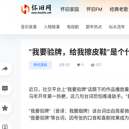
怀旧家园
怀旧FM
经典老歌
音乐故事
人物轶事
电视剧
那年热点
似水流年
“我要验牌，给我擦皮鞋”是个
0
527
年代百科
3月1日
近日，社交平台上“我要验牌”话题下的作品播放量已
马年开年第一热梗，这几句台词恐怕难逢敌手。“我
“我要验牌”（音译：我腰烟牌）该台词出自周星驰
“我要验牌”等台词，因夸张的口音和喜剧效果成