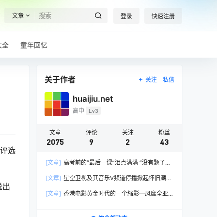
文章
登录
快速注册
大全
童年回忆
关于作者
关注
私信
huaijiu.net
高中
Lv3
文章
评论
关注
粉丝
2075
9
2
43
要评选
[文章]
高考前的“最后一课”泪点满满 “没有题了，
我们只能送你们到这儿”，1400万考生逐鹿2026
[文章]
星空卫视及其音乐V频道停播掀起怀旧潮，
高考！
说出
观众：想念全班讨论火影的日子，谢谢童年玩伴
[文章]
香港电影黄金时代的一个缩影—风靡全亚
洲的香港情色电影