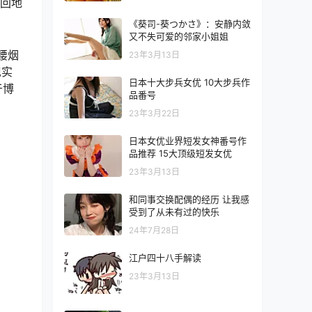
不回地
《葵司-葵つかさ》：安静内敛
又不失可爱的邻家小姐姐
腰烟
23年3月13日
现实
日本十大步兵女优 10大步兵作
于博
品番号
23年3月22日
日本女优业界短发女神番号作
品推荐 15大顶级短发女优
23年3月13日
和同事交换配偶的经历 让我感
受到了从未有过的快乐
24年7月28日
江户四十八手解读
23年3月13日