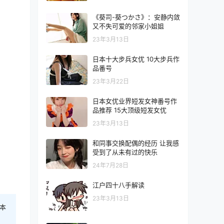
《葵司-葵つかさ》：安静内敛
又不失可爱的邻家小姐姐
23年3月13日
日本十大步兵女优 10大步兵作
品番号
23年3月22日
日本女优业界短发女神番号作
品推荐 15大顶级短发女优
23年3月13日
和同事交换配偶的经历 让我感
受到了从未有过的快乐
24年7月28日
江户四十八手解读
23年3月13日
本