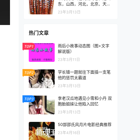
东，山西，河北，北京、天津
等地著名的传统小吃
23年3月13日
热门文章
雨后小故事动态图（图+文字
TOP1
解说版）
23年3月11日
学长错一题就往下面插一支笔
TOP2
他的惩罚太霸道
23年3月13日
李老汉瓜地遇见小雪和小丹 双
TOP3
胞胎姐妹让他陷入回忆
23年3月13日
50部邵氏风月片电影经典推荐
23年4月16日