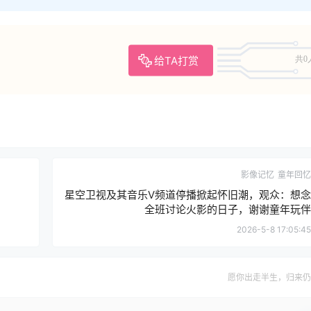
给TA打赏
共0
影像记忆
童年回忆
星空卫视及其音乐V频道停播掀起怀旧潮，观众：想念
全班讨论火影的日子，谢谢童年玩伴
2026-5-8 17:05:45
愿你出走半生，归来仍