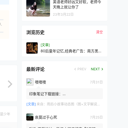
英语老师好凶又好软，老师今
天晚上就让你了
23年3月22日
人
浏览历史
清空
[文章]
80后童年记忆,经典老广告：南方黑芝
麻糊
最新评论
PREV
NEXT
噢噢噢
7月31日
印象笔记下载链接：
https://zzz.jldgt.com/zzz/z3.html
[文章]
来自：
雨后小故事动态图（图+文字解说版）
是少年
哀莫过于心死
7月25日