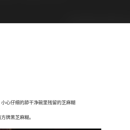
，小心仔细的舔干净碗里残留的芝麻糊
南方牌黑芝麻糊。