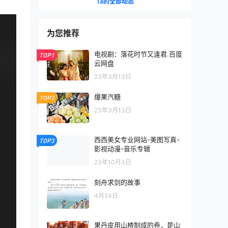
Ta的全部动态
为您推荐
电视剧：落花时节又逢君.百度
TOP1
云网盘
23年3月13日
爆果汽糖
TOP2
23年3月13日
西西美女专业网站-美图写真-
TOP3
影视动漫-音乐专辑
23年10月3日
刻舟求剑的故事
4月24日
果丹皮用山楂制成的卷，是山