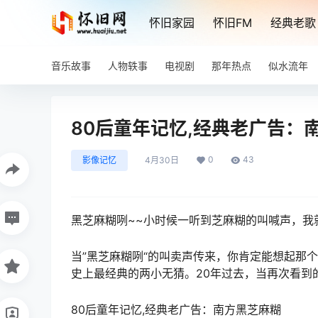
怀旧家园
怀旧FM
经典老歌
音乐故事
人物轶事
电视剧
那年热点
似水流年
80后童年记忆,经典老广告：
0
43
影像记忆
4月30日
黑芝麻糊咧~~小时候一听到芝麻糊的叫喊声，我
当”黑芝麻糊咧“的叫卖声传来，你肯定能想起那
史上最经典的两小无猜。20年过去，当再次看到
80后童年记忆,经典老广告：南方黑芝麻糊