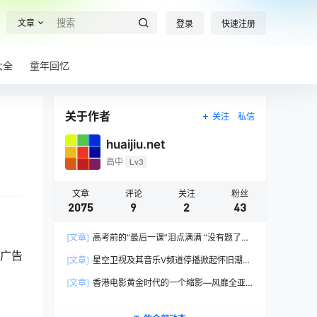
文章
登录
快速注册
大全
童年回忆
关于作者
关注
私信
huaijiu.net
高中
Lv3
文章
评论
关注
粉丝
2075
9
2
43
[文章]
高考前的“最后一课”泪点满满 “没有题了，
我们只能送你们到这儿”，1400万考生逐鹿2026
国广告
[文章]
星空卫视及其音乐V频道停播掀起怀旧潮，
高考！
观众：想念全班讨论火影的日子，谢谢童年玩伴
[文章]
香港电影黄金时代的一个缩影—风靡全亚
洲的香港情色电影