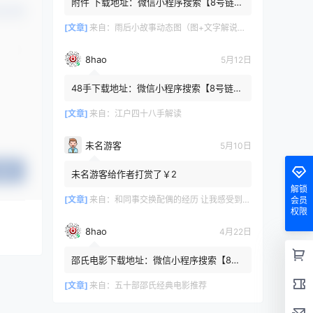
附件 下载地址：微信小程序搜索【8号链
认修改
】 在文件查询框内输入【447c4cb3】口令
或保存下方二维码微信里...
[文章]
来自：
雨后小故事动态图（图+文字解说版）
8hao
5月12日
48手下载地址：微信小程序搜索【8号链
】 在文件查询框内输入【b4801a06】口令
或保存下方二维码微信里识别
[文章]
来自：
江户四十八手解读
未名游客
5月10日
提交
未名游客给作者打赏了￥2
解锁
[文章]
来自：
和同事交换配偶的经历 让我感受到了从未有过的快乐
会员
权限
8hao
4月22日
邵氏电影下载地址：微信小程序搜索【8号
链 】 在文件查询框内输入【4f7576cb】口
令或保存下方二维码微...
[文章]
来自：
五十部邵氏经典电影推荐