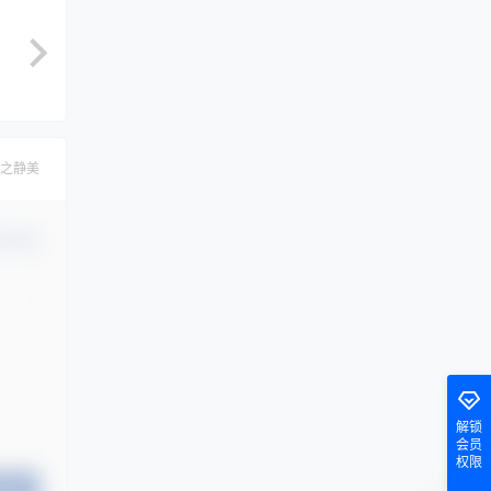
之静美
认修改
解锁
会员
权限