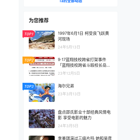
Ta的全部动态
为您推荐
1997年6月1日 柯受良飞跃黄
TOP1
河现场
24年5月13日
9·17蓝翔技校跨省打架事件
TOP2
「蓝翔技校跨省斗殴校长岳父
案一审8人获刑」
23年12月5日
海尔兄弟
TOP3
23年3月13日
盘点邵氏影业十部经典风情电
影 享受电影的魅力
24年3月5日
李美琪演过三级片吗 她和吴彦