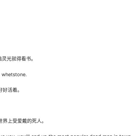
脑灵光就得看书。
 whetstone.
好好活着。
世界上受爱戴的死人。