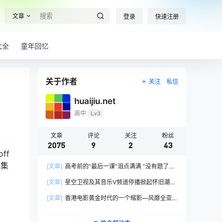
文章
登录
快速注册
大全
童年回忆
关于作者
关注
私信
huaijiu.net
高中
Lv3
文章
评论
关注
粉丝
2075
9
2
43
ff
收集
[文章]
高考前的“最后一课”泪点满满 “没有题了，
我们只能送你们到这儿”，1400万考生逐鹿2026
[文章]
星空卫视及其音乐V频道停播掀起怀旧潮，
高考！
观众：想念全班讨论火影的日子，谢谢童年玩伴
[文章]
香港电影黄金时代的一个缩影—风靡全亚
洲的香港情色电影