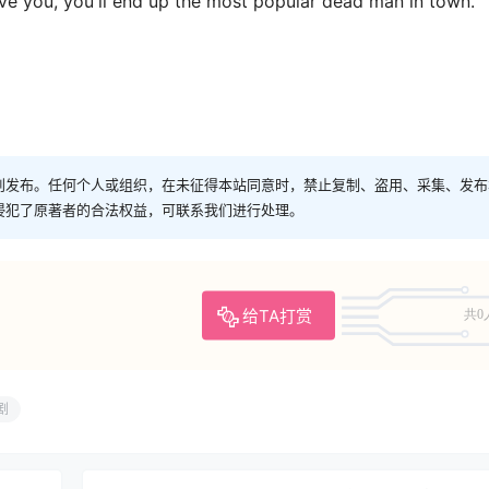
 you, you'll end up the most popular dead man in town.
创发布。任何个人或组织，在未征得本站同意时，禁止复制、盗用、采集、发布
侵犯了原著者的合法权益，可联系我们进行处理。
给TA打赏
共0
剧