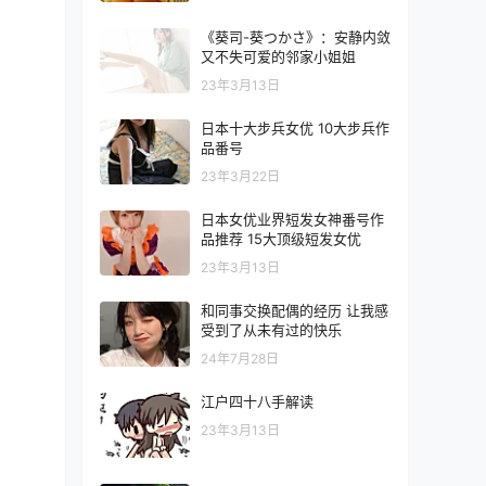
《葵司-葵つかさ》：安静内敛
又不失可爱的邻家小姐姐
23年3月13日
日本十大步兵女优 10大步兵作
品番号
23年3月22日
日本女优业界短发女神番号作
品推荐 15大顶级短发女优
23年3月13日
和同事交换配偶的经历 让我感
受到了从未有过的快乐
24年7月28日
江户四十八手解读
23年3月13日