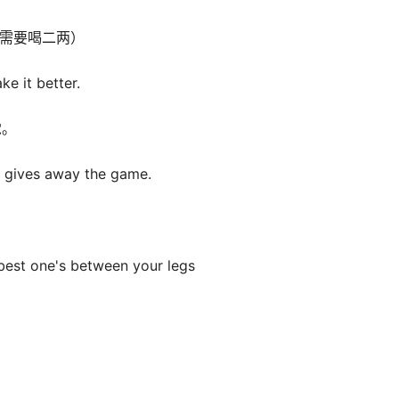
需要喝二两）
e it better.
觉。
 gives away the game.
est one's between your legs