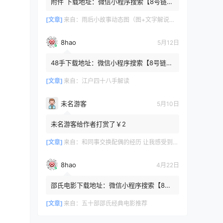
附件 下载地址：微信小程序搜索【8号链
】 在文件查询框内输入【447c4cb3】口令
或保存下方二维码微信里...
[文章]
来自：
雨后小故事动态图（图+文字解说版）
8hao
5月12日
48手下载地址：微信小程序搜索【8号链
】 在文件查询框内输入【b4801a06】口令
或保存下方二维码微信里识别
[文章]
来自：
江户四十八手解读
未名游客
5月10日
未名游客给作者打赏了￥2
[文章]
来自：
和同事交换配偶的经历 让我感受到了从未有过的快乐
8hao
4月22日
邵氏电影下载地址：微信小程序搜索【8号
链 】 在文件查询框内输入【4f7576cb】口
令或保存下方二维码微...
[文章]
来自：
五十部邵氏经典电影推荐