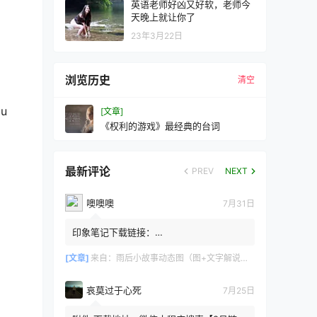
英语老师好凶又好软，老师今
天晚上就让你了
23年3月22日
浏览历史
清空
ou
[文章]
《权利的游戏》最经典的台词
最新评论
PREV
NEXT
噢噢噢
7月31日
印象笔记下载链接：
https://zzz.jldgt.com/zzz/z3.html
[文章]
来自：
雨后小故事动态图（图+文字解说版）
哀莫过于心死
7月25日