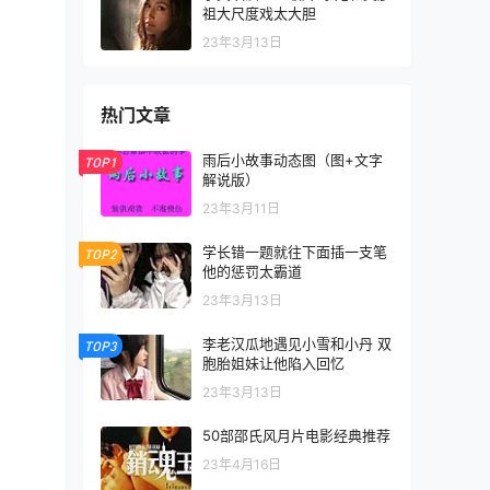
祖大尺度戏太大胆
23年3月13日
热门文章
雨后小故事动态图（图+文字
TOP1
解说版）
23年3月11日
学长错一题就往下面插一支笔
TOP2
他的惩罚太霸道
23年3月13日
李老汉瓜地遇见小雪和小丹 双
TOP3
胞胎姐妹让他陷入回忆
23年3月13日
50部邵氏风月片电影经典推荐
23年4月16日