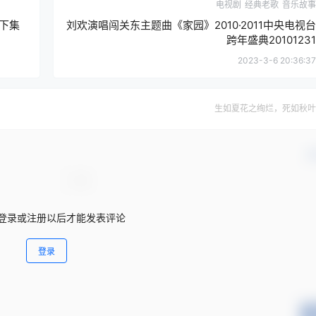
电视剧
经典老歌
音乐故事
上下集
刘欢演唱闯关东主题曲《家园》2010·2011中央电视台
跨年盛典20101231
2023-3-6 20:36:37
生如夏花之绚烂，死如秋叶
确
登录或注册以后才能发表评论
登录