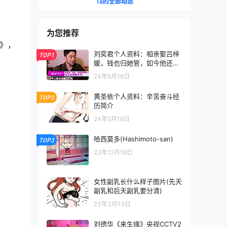
Ta的全部动态
为您推荐
》，
刘奕君个人资料：相亲娶吕梓
TOP1
媛，钱也归她管，如今他还好
吗？
24年5月16日
黄圣依个人资料：辛苦奋斗经
TOP2
历简介
24年5月16日
哈西莫多(Hashimoto-san)
TOP3
23年12月18日
女性副乳长什么样子图片(先天
副乳和后天副乳要分清)
23年3月13日
刘德华《来生缘》央视CCTV2