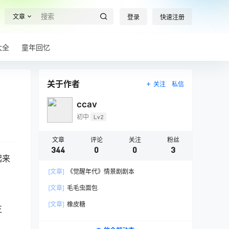
文章
登录
快速注册
大全
童年回忆
关于作者
关注
私信
ccav
初中
Lv2
文章
评论
关注
粉丝
344
0
0
3
起来
[文章]
《觉醒年代》情景剧剧本
[文章]
毛毛虫面包
[文章]
橡皮糖
正