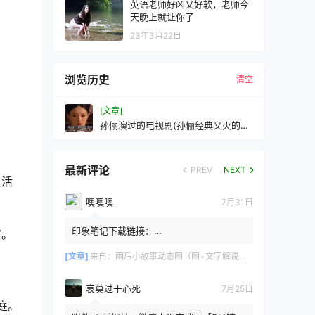
英语老师好凶又好软，老师今
天晚上就让你了
23年3月22日
浏览历史
清空
[文章]
孙俪演过的电视剧(孙俪经典又火的十
部剧)
最新评论
PREV
NEXT
生活
噢噢噢
7月31日
印象笔记下载链接：
情。
https://zzz.jldgt.com/zzz/z3.html
[文章]
来自：
雨后小故事动态图（图+文字解说版）
哀莫过于心死
7月25日
庭。