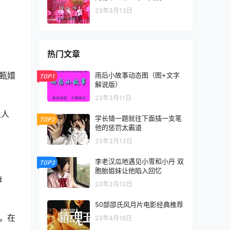
23年3月13日
热门文章
甄嬛
雨后小故事动态图（图+文字
TOP1
解说版）
23年3月11日
让人
学长错一题就往下面插一支笔
TOP2
他的惩罚太霸道
23年3月13日
李老汉瓜地遇见小雪和小丹 双
TOP3
胞胎姐妹让他陷入回忆
d
23年3月13日
50部邵氏风月片电影经典推荐
，在
23年4月16日