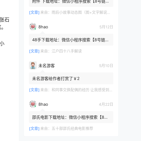
附件 下载地址：微信小程序搜索【8号链
】 在文件查询框内输入【447c4cb3】口令
或保存下方二维码微信里...
[文章]
来自：
雨后小故事动态图（图+文字解说版）
张石
庭。
8hao
5月12日
48手下载地址：微信小程序搜索【8号链
小
】 在文件查询框内输入【b4801a06】口令
或保存下方二维码微信里识别
[文章]
来自：
江户四十八手解读
未名游客
5月10日
未名游客给作者打赏了￥2
[文章]
来自：
和同事交换配偶的经历 让我感受到了从未有过的快乐
8hao
4月22日
邵氏电影下载地址：微信小程序搜索【8号
链 】 在文件查询框内输入【4f7576cb】口
令或保存下方二维码微...
[文章]
来自：
五十部邵氏经典电影推荐