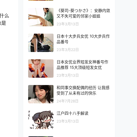
《葵司-葵つかさ》：安静内敛
什么
又不失可爱的邻家小姐姐
像是
23年3月13日
日本十大步兵女优 10大步兵作
品番号
23年3月22日
日本女优业界短发女神番号作
品推荐 15大顶级短发女优
23年3月13日
和同事交换配偶的经历 让我感
受到了从未有过的快乐
24年7月28日
江户四十八手解读
23年3月13日