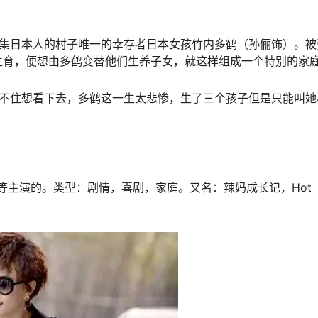
聚集日本人的村子唯一的幸存者日本女孩竹内多鹤（孙俪饰）。被
生育，便想由多鹤变替他们生养子女，就这样组成一个特别的家
忍不住想看下去，多鹤这一生太悲惨，生了三个孩子但是只能叫她
等主演的。类型：剧情，喜剧，家庭。又名：辣妈成长记，Hot