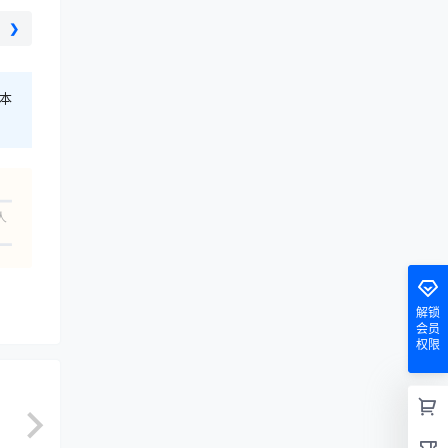
❯
本
人
解锁
会员
权限