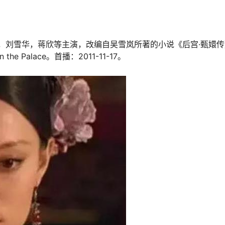
，刘雪华，蒋欣等主演，改编自吴雪岚所著的小说《后宫·甄嬛传
e Palace。首播：2011-11-17。