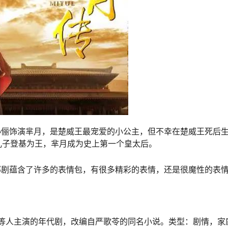
孙俪饰演芈月，是楚威王最宠爱的小公主，但不幸在楚威王死后
儿子登基为王，芈月成为史上第一个皇太后。
部剧蕴含了许多的表情包，有很多精彩的表情，还是很魔性的表
晶等人主演的年代剧，改编自严歌苓的同名小说。类型：剧情，家