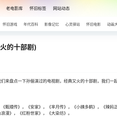
老电影库
怀旧标签
网站动态
怀旧游戏
年代百科
影像记忆
心灵驿站
怀旧电影
动画
火的十部剧)
我们来盘点一下孙俪演过的电视剧，经典又火的十部剧，我们一
：《甄嬛传》，《安家》，《芈月传》，《小姨多鹤》，《辣妈
色浪漫》，《红粉世家》，《大染坊》。