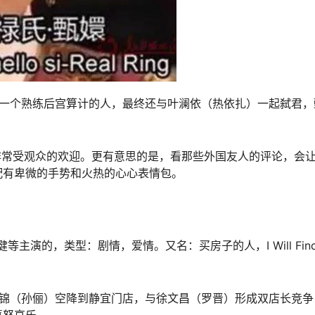
成一个熟练后宫算计的人，最终还与叶澜依（热依扎）一起弑君，
非常受观众的欢迎。更有意思的是，看那些外国友人的评论，会
配有卑微的手势和火热的心心表情包。
主演的，类型：剧情，爱情。又名：买房子的人，I Will Fin
似锦（孙俪）空降到静宜门店，与徐文昌（罗晋）形成双店长竞争
喜怒哀乐。