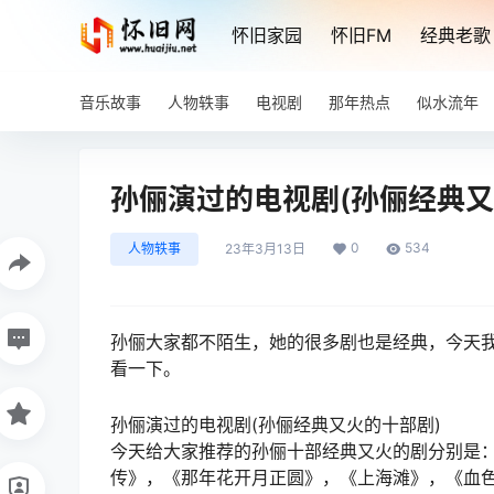
怀旧家园
怀旧FM
经典老歌
音乐故事
人物轶事
电视剧
那年热点
似水流年
孙俪演过的电视剧(孙俪经典又
0
534
人物轶事
23年3月13日
孙俪大家都不陌生，她的很多剧也是经典，今天
看一下。
孙俪演过的电视剧(孙俪经典又火的十部剧)
今天给大家推荐的孙俪十部经典又火的剧分别是
传》，《那年花开月正圆》，《上海滩》，《血