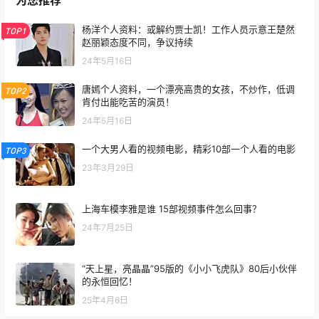
为您推荐
杨洋个人资料：或解约贾士凯！工作人员示意王楚然
TOP1
赵丽颖态度不同，争议持续
24年5月16日
唐嫣个人资料，一个漂亮高贵的女孩，不炒作，低调
TOP2
肯付出能吃苦的演员！
24年5月16日
一个大男人看的视频电影，精彩10部一个人看的电影
TOP3
23年3月29日
上海车模李雅是谁 15部视频事件怎么回事？
24年7月25日
“天上星，亮晶晶”95版的《小小飞虎队》80后小伙伴
的永恒回忆！
25年4月6日