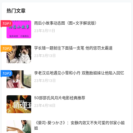
热门文章
雨后小故事动态图（图+文字解说版）
TOP1
23年3月11日
学长错一题就往下面插一支笔 他的惩罚太霸道
TOP2
23年3月13日
李老汉瓜地遇见小雪和小丹 双胞胎姐妹让他陷入回忆
TOP3
23年3月13日
50部邵氏风月片电影经典推荐
23年4月16日
《葵司-葵つかさ》：安静内敛又不失可爱的邻家小姐
姐