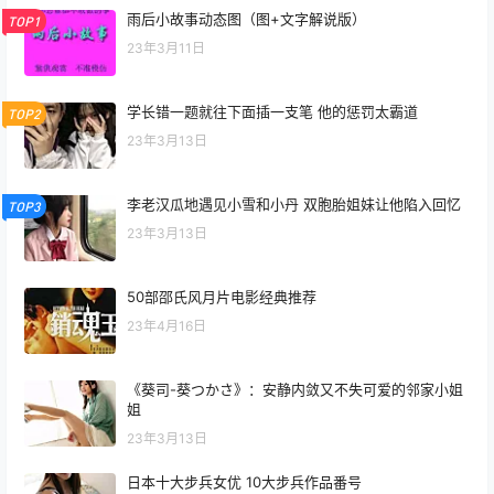
雨后小故事动态图（图+文字解说版）
TOP1
23年3月11日
学长错一题就往下面插一支笔 他的惩罚太霸道
TOP2
23年3月13日
李老汉瓜地遇见小雪和小丹 双胞胎姐妹让他陷入回忆
TOP3
23年3月13日
50部邵氏风月片电影经典推荐
23年4月16日
《葵司-葵つかさ》：安静内敛又不失可爱的邻家小姐
姐
23年3月13日
日本十大步兵女优 10大步兵作品番号