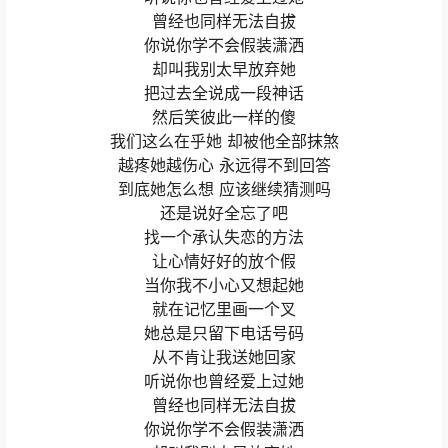
曾经也同样无法自拔
你说你学不会假装潇洒
却叫我别太早放弃她
把过去全说成一段神话
然后笑彼此一样的傻
我们这么在乎她 却被他全部抹煞
越疼她越伤心 永远得不到回答
到底她怎么想 应该继续猜测吗
还是说好全忘了吧
找一个承认失恋的方法
让心情好好的放个假
当你我不小心又想起她
就在记忆里画一个叉
她总是只留下电话号码
从不肯让我送她回家
听说你也曾经爱上过她
曾经也同样无法自拔
你说你学不会假装潇洒