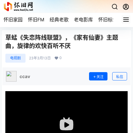
怀旧家园
怀旧FM
经典老歌
老电影库
怀旧标签
网站
草蜢《失恋阵线联盟》，《家有仙妻》主题
曲，旋律的欢快百听不厌
0
电视剧
23年3月13日
ccav
关注
私信