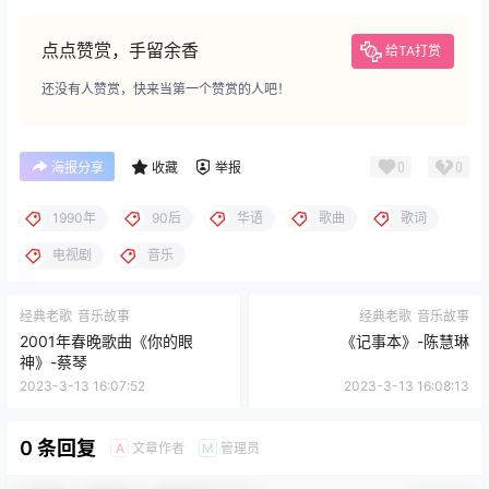
点点赞赏，手留余香
给TA打赏
还没有人赞赏，快来当第一个赞赏的人吧！
0
0
海报分享
收藏
举报
1990年
90后
华语
歌曲
歌词
电视剧
音乐
经典老歌
音乐故事
经典老歌
音乐故事
2001年春晚歌曲《你的眼
《记事本》-陈慧琳
神》-蔡琴
2023-3-13 16:07:52
2023-3-13 16:08:13
0 条回复
文章作者
管理员
A
M