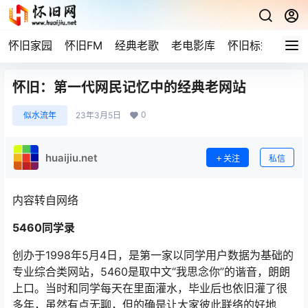
怀旧家园
怀旧FM
经典老歌
老电影库
怀旧标签
网站
怀旧：第一代网民记忆中的经典老网站
0
似水流年
23年3月5日
huaijiu.net
关注
私信
内容转自网络
5460同学录
创办于1998年5月4日，是第一家以同学用户数据为基础的
专业综合类网站，5460是取中文“我思念你”的谐音，朗朗
上口。当时和同学每天在里面灌水，毕业后也依旧灌了很
多年，虽然有点无聊，但的确是让大家彼此联络的好地