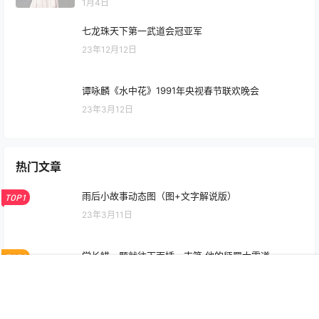
1月4日
七龙珠天下第一武道会冠亚军
23年12月12日
谭咏麟《水中花》1991年央视春节联欢晚会
23年3月12日
热门文章
雨后小故事动态图（图+文字解说版）
TOP1
23年3月11日
学长错一题就往下面插一支笔 他的惩罚太霸道
TOP2
23年3月13日
首页
专题
认证
搜索
菜单
我的
李老汉瓜地遇见小雪和小丹 双胞胎姐妹让他陷入回忆
TOP3