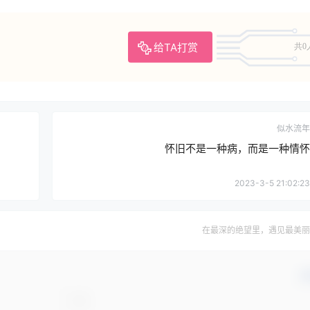
给TA打赏
共0
似水流年
怀旧不是一种病，而是一种情怀
2023-3-5 21:02:23
在最深的绝望里，遇见最美丽
确