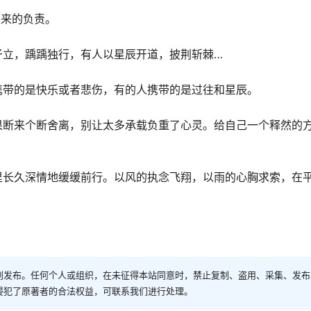
将来的负责。
孑立，踽踽独行，有人以星辰开道，披荆斩棘…
携带的是快乐或者悲伤，有的人携带的是过往和星辰。
果断来个断舍离，别让太多承载负重了心灵。给自己一个释然的
里长久深情地缓缓前行。以风的执念飞翔，以雨的心胸求索，在
创发布。任何个人或组织，在未征得本站同意时，禁止复制、盗用、采集、发布
侵犯了原著者的合法权益，可联系我们进行处理。