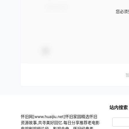
您必须
站内搜索
怀旧网[www.huaijiu.net]怀旧家园精选怀旧
资源故事,共寻美好回忆.每日分享推荐老电影
电视剧视频片段、影视金曲、怀旧经典老