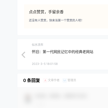
点点赞赏，手留余香
还没有人赞赏，快来当第一个赞赏的人吧！
似水流年
怀旧：第一代网民记忆中的经典老网站
2023-3-5 18:01:58
0 条回复
文章作者
管理员
A
M
欢迎您，新朋友，感谢参与互动！