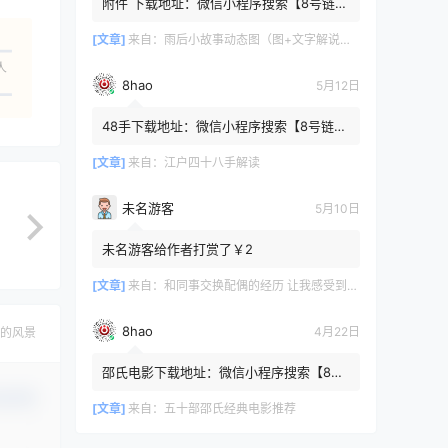
附件 下载地址：微信小程序搜索【8号链
】 在文件查询框内输入【447c4cb3】口令
或保存下方二维码微信里...
[文章]
来自：
雨后小故事动态图（图+文字解说版）
人
8hao
5月12日
48手下载地址：微信小程序搜索【8号链
】 在文件查询框内输入【b4801a06】口令
或保存下方二维码微信里识别
[文章]
来自：
江户四十八手解读
未名游客
5月10日
未名游客给作者打赏了￥2
[文章]
来自：
和同事交换配偶的经历 让我感受到了从未有过的快乐
8hao
4月22日
的风景
邵氏电影下载地址：微信小程序搜索【8号
链 】 在文件查询框内输入【4f7576cb】口
认修改
令或保存下方二维码微...
[文章]
来自：
五十部邵氏经典电影推荐