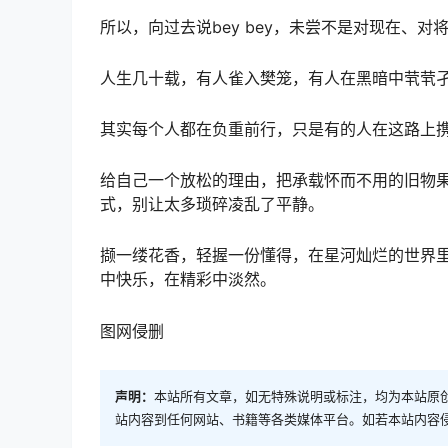
所以，向过去说bey bey，未尝不是对现在、对
人生几十载，有人雀入樊笼，有人在黑暗中茕茕
其实每个人都在负重前行，只是有的人在这路上
给自己一个放松的理由，把承载怀而不用的旧物
式，别让太多琐碎凌乱了平静。
撷一缕花香，轻握一份懂得，在星河灿烂的世界
中快乐，在精彩中淡然。
图网侵删
声明：
本站所有文章，如无特殊说明或标注，均为本站原
站内容到任何网站、书籍等各类媒体平台。如若本站内容