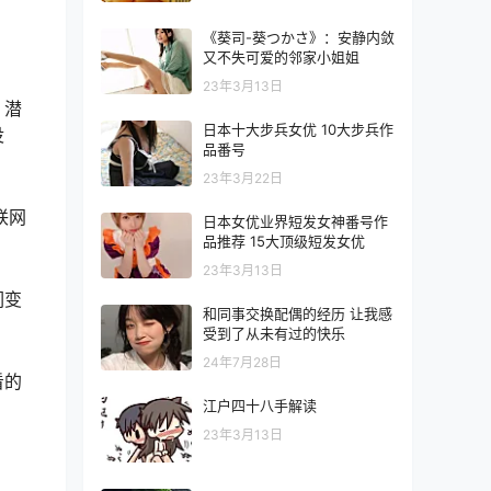
《葵司-葵つかさ》：安静内敛
又不失可爱的邻家小姐姐
23年3月13日
，潜
日本十大步兵女优 10大步兵作
没
品番号
23年3月22日
联网
日本女优业界短发女神番号作
品推荐 15大顶级短发女优
23年3月13日
们变
和同事交换配偶的经历 让我感
受到了从未有过的快乐
24年7月28日
看的
江户四十八手解读
23年3月13日