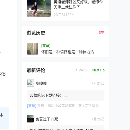
英语老师好凶又好软，老师今
天晚上就让你了
23年3月22日
浏览历史
清空
[文章]
怀旧是一种情怀也是一种体力活
方
最新评论
PREV
NEXT
平淡
噢噢噢
7月31日
印象笔记下载链接：
https://zzz.jldgt.com/zzz/z3.html
[文章]
来自：
雨后小故事动态图（图+文字解说版）
本
哀莫过于心死
7月25日