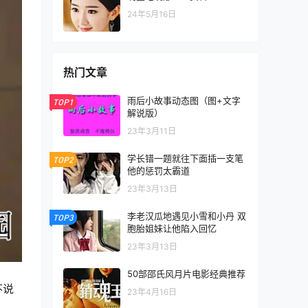
24年5月16日
热门文章
雨后小故事动态图（图+文字
TOP1
解说版）
23年3月11日
学长错一题就往下面插一支笔
TOP2
他的惩罚太霸道
23年3月13日
李老汉瓜地遇见小雪和小丹 双
TOP3
胞胎姐妹让他陷入回忆
23年3月13日
50部邵氏风月片电影经典推荐
不说
23年4月16日