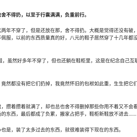
也舍不得扔，以至于行囊满满，负重前行。
这两年不穿了，但是还放在那，舍不得扔。大概是觉得还没有破
不佩服，以前的东西质量真的好，八元的鞋子居然穿了十几年都
鞋，虽然好多年不穿了，但也还躺在鞋柜里，这是在纪念自己互
，竟然都没有把它们扔掉，我竟然怀旧的包袱如此重，生生把它
盘，攒着攒着就满了，却也总也舍不得删掉那些你用不着又不会
扔的东西，最后都成了负累，搬家占把手，鞋柜新鞋放不进去……
心也是，装了太多过去的东西，就很难装得下现在的东西。