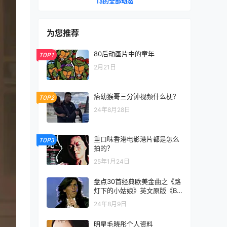
Ta的全部动态
为您推荐
80后动画片中的童年
TOP1
2月21日
痞幼猴哥三分钟视频什么梗？
TOP2
24年8月28日
重口味香港电影港片都是怎么
TOP3
拍的？
25年1月24日
盘点30首经典欧美金曲之《路
灯下的小姑娘》英文原版《Br
other Louie》
24年8月9日
明星毛晓彤个人资料