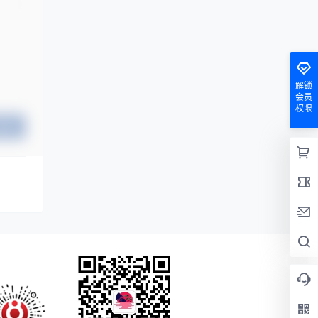
解锁
会员
权限
提交