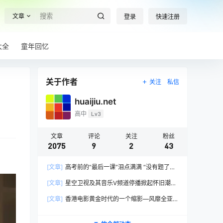
文章
登录
快速注册
大全
童年回忆
关于作者
关注
私信
huaijiu.net
高中
Lv3
文章
评论
关注
粉丝
2075
9
2
43
[文章]
高考前的“最后一课”泪点满满 “没有题了，
我们只能送你们到这儿”，1400万考生逐鹿2026
[文章]
星空卫视及其音乐V频道停播掀起怀旧潮，
高考！
观众：想念全班讨论火影的日子，谢谢童年玩伴
[文章]
香港电影黄金时代的一个缩影—风靡全亚
洲的香港情色电影