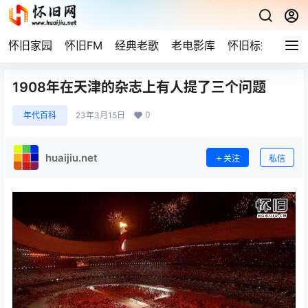
怀旧家园
怀旧FM
经典老歌
老电影库
怀旧标签
网站
1908年在天津的杂志上有人提了三个问题
0
年代百科
23年3月15日
huaijiu.net
关注
私信