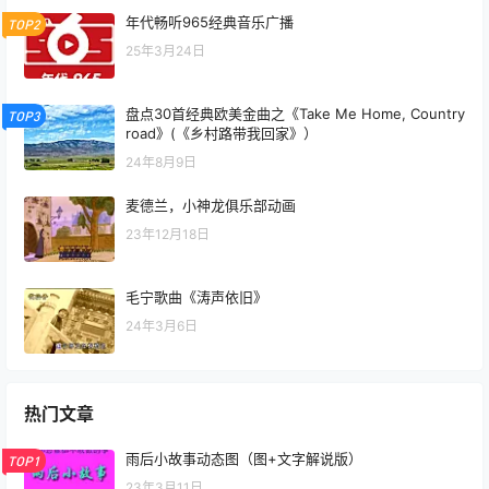
年代畅听965经典音乐广播
TOP2
25年3月24日
盘点30首经典欧美金曲之《Take Me Home, Country
TOP3
road》(《乡村路带我回家》）
24年8月9日
麦德兰，小神龙俱乐部动画
23年12月18日
毛宁歌曲《涛声依旧》
24年3月6日
热门文章
雨后小故事动态图（图+文字解说版）
TOP1
23年3月11日