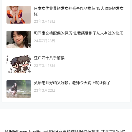
日本女优业界短发女神番号作品推荐 15大顶级短发女
优
23年3月13日
和同事交换配偶的经历 让我感受到了从未有过的快乐
24年7月28日
江户四十八手解读
23年3月13日
英语老师好凶又好软，老师今天晚上就让你了
23年3月22日
怀旧网[www.huaijiu.net]怀旧家园精选怀旧资源故事,共寻美好回忆.