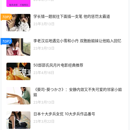
学长错一题就往下面插一支笔 他的惩罚太霸道
TOP2
23年3月13日
李老汉瓜地遇见小雪和小丹 双胞胎姐妹让他陷入回忆
TOP3
23年3月13日
50部邵氏风月片电影经典推荐
23年4月16日
《葵司-葵つかさ》：安静内敛又不失可爱的邻家小姐
姐
23年3月13日
日本十大步兵女优 10大步兵作品番号
23年3月22日