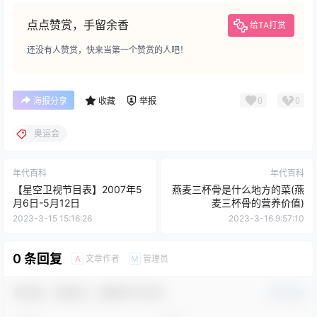
点点赞赏，手留余香
给TA打赏
还没有人赞赏，快来当第一个赞赏的人吧！
0
0
海报分享
收藏
举报
奥运会
年代百科
年代百科
【星空卫视节目表】2007年5
燕麦三杯骨是什么地方的菜(燕
月6日-5月12日
麦三杯骨的营养价值)
2023-3-15 15:16:26
2023-3-16 9:57:10
0 条回复
文章作者
管理员
A
M
欢迎您，新朋友，感谢参与互动！
确认修改