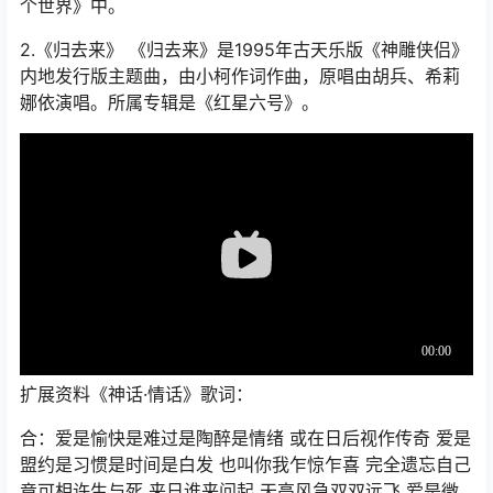
个世界》中。
2.《归去来》 《归去来》是1995年古天乐版《神雕侠侣》
内地发行版主题曲，由小柯作词作曲，原唱由胡兵、希莉
娜依演唱。所属专辑是《红星六号》。
扩展资料《神话·情话》歌词：
合：爱是愉快是难过是陶醉是情绪 或在日后视作传奇 爱是
盟约是习惯是时间是白发 也叫你我乍惊乍喜 完全遗忘自己
竟可相许生与死 来日谁来问起 天高风急双双远飞 爱是微