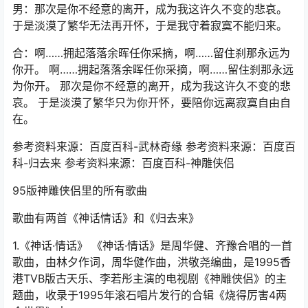
男：那次是你不经意的离开，成为我这许久不变的悲哀。
于是淡漠了繁华无法再开怀，于是我守着寂寞不能归来。
合：啊……拥起落落余晖任你采摘，啊……留住刹那永远为
你开。 啊……拥起落落余晖任你采摘，啊……留住刹那永远
为你开。 那次是你不经意的离开，成为我这许久不变的悲
哀。 于是淡漠了繁华只为你开怀，要陪你远离寂寞自由自
在。
参考资料来源：百度百科-武林奇缘 参考资料来源：百度百
科-归去来 参考资料来源：百度百科-神雕侠侣
95版神雕侠侣里的所有歌曲
歌曲有两首《神话情话》和《归去来》
1.《神话·情话》 《神话·情话》是周华健、齐豫合唱的一首
歌曲，由林夕作词，周华健作曲，洪敬尧编曲，是1995香
港TVB版古天乐、李若彤主演的电视剧《神雕侠侣》的主
题曲，收录于1995年滚石唱片发行的合辑《烧得厉害4两