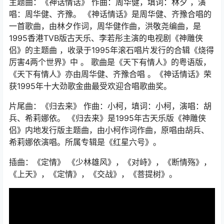
主题曲：《神话情话》 作曲：周华健，填词：林夕 ，演
唱：周华健、齐豫。 《神话情话》是周华健、齐豫合唱的
一首歌曲，由林夕作词，周华健作曲，洪敬尧编曲，是
1995香港TVB版古天乐、李若彤主演的电视剧《神雕侠
侣》的主题曲 ，收录于1995年滚石唱片发行的合辑《烧得
厉害4两个世界》中 。 歌曲是《天下有情人》的粤语版，
《天下有情人》亦由周华健、齐豫合唱 。《神话情话》荣
获1995年十大劲歌金曲最受欢迎合唱歌曲奖。
片尾曲：《归去来》 作曲：小柯，填词：小柯，演唱：胡
兵、希莉娜依。 《归去来》是1995年古天乐版《神雕侠
侣》内地发行版主题曲，由小柯作词作曲，原唱由胡兵、
希莉娜依演唱。所属专辑是《红星六号》。
插曲：《定情》 《少林雄风》，《对峙》，《断情殇》，
《上天》，《定情》，《交战》，《菩提树》。