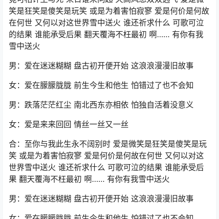
笑是狂笑是傻笑是玩笑 或是为着害怕寂寥 爱是何价是何故
在何世 又何以对这世界雪中送火 谁还祈求什么 可歌可泣
的结果 谁能承受后果 翻天覆海不枉最初 啊…… 有你有我
雪中送火
男：爱在迷迷糊糊 盘古初开便开始 这浪浪漫漫旧故事
女：爱在朦朦胧胧 前生今生和他生 怕错过了也不会知
男：跌落茫茫红尘 南北西东亦相依 怕独自活着没意义
女：爱是来来回回 情丝一丝又一丝
合：至你与我此生永不阔别时 爱是微笑是狂笑是傻笑是玩
笑 或是为着害怕寂寥 爱是何价是何故在何世 又何以对这
世界雪中送火 谁还祈求什么 可歌可泣的结果 谁能承受后
果 翻天覆海不枉最初 啊…… 有你有我雪中送火
男：爱在迷迷糊糊 盘古初开便开始 这浪浪漫漫旧故事
女：爱在朦朦胧胧 前生今生和他生 怕错过了也不会知