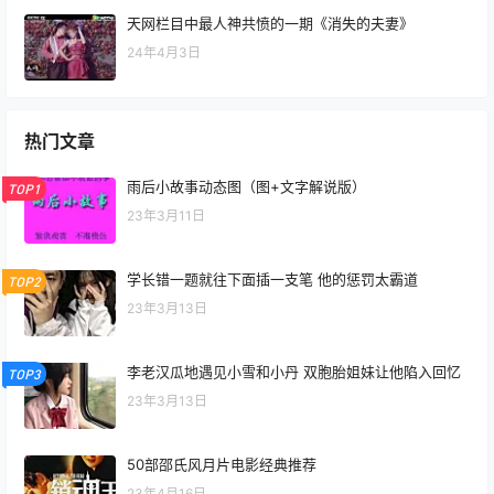
天网栏目中最人神共愤的一期《消失的夫妻》
24年4月3日
热门文章
雨后小故事动态图（图+文字解说版）
TOP1
23年3月11日
学长错一题就往下面插一支笔 他的惩罚太霸道
TOP2
23年3月13日
李老汉瓜地遇见小雪和小丹 双胞胎姐妹让他陷入回忆
TOP3
23年3月13日
50部邵氏风月片电影经典推荐
23年4月16日