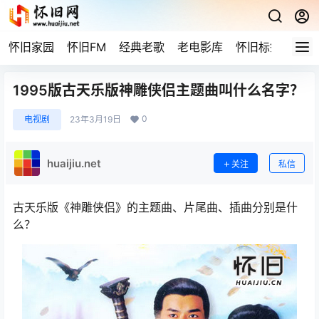
怀旧家园
怀旧FM
经典老歌
老电影库
怀旧标签
网站
1995版古天乐版神雕侠侣主题曲叫什么名字？
0
电视剧
23年3月19日
huaijiu.net
关注
私信
古天乐版《神雕侠侣》的主题曲、片尾曲、插曲分别是什
么？