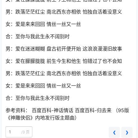
男：跌落茫茫红尘 南北西东亦相依 怕独自活着没意义
女：爱是来来回回 情丝一丝又一丝
合：至你与我此生永不阔别时
男：爱在迷迷糊糊 盘古初开便开始 这浪浪漫漫旧故事
女：爱在朦朦胧胧 前生今生和他生 怕错过了也不会知
男：跌落茫茫红尘 南北西东亦相依 怕独自活着没意义
女：爱是来来回回 情丝一丝又一丝
合：至你与我此生永不阔别时
参考资料： 百度百科-神话情话 百度百科-归去来 （95版
《神雕侠侣》内地发行版主题曲）
/
3 页
❮
❯