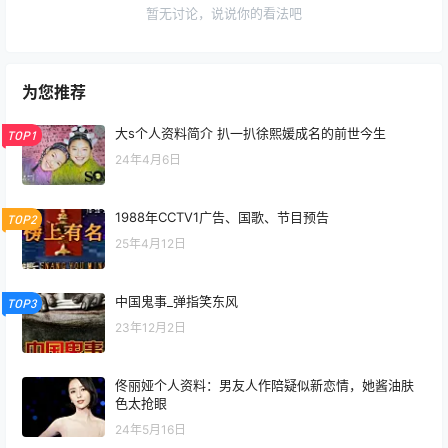
暂无讨论，说说你的看法吧
为您推荐
大s个人资料简介 扒一扒徐熙媛成名的前世今生
TOP1
24年4月6日
1988年CCTV1广告、国歌、节目预告
TOP2
25年4月12日
中国鬼事_弹指笑东风
TOP3
23年12月2日
佟丽娅个人资料：男友人作陪疑似新恋情，她酱油肤
色太抢眼
24年5月16日