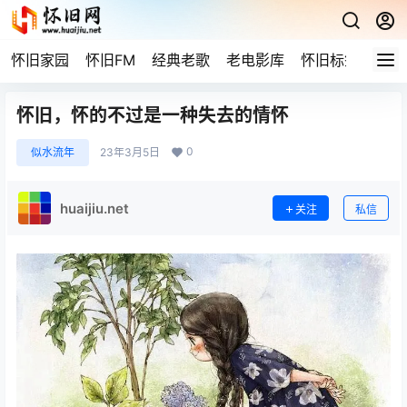
怀旧家园
怀旧FM
经典老歌
老电影库
怀旧标签
网站
怀旧，怀的不过是一种失去的情怀
0
似水流年
23年3月5日
huaijiu.net
关注
私信