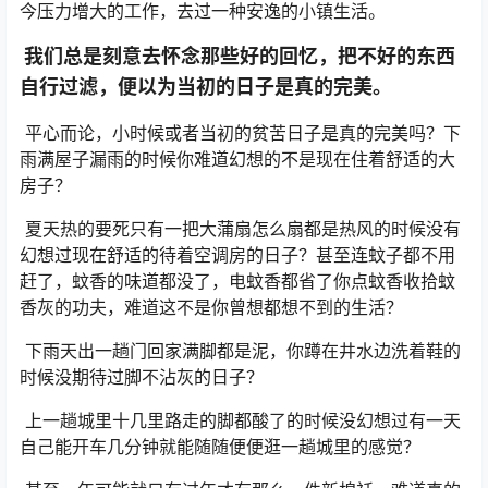
今压力增大的工作，去过一种安逸的小镇生活。
我们总是刻意去怀念那些好的回忆，把不好的东西
自行过滤，便以为当初的日子是真的完美。
平心而论，小时候或者当初的贫苦日子是真的完美吗？下
雨满屋子漏雨的时候你难道幻想的不是现在住着舒适的大
房子？
夏天热的要死只有一把大蒲扇怎么扇都是热风的时候没有
幻想过现在舒适的待着空调房的日子？甚至连蚊子都不用
赶了，蚊香的味道都没了，电蚊香都省了你点蚊香收拾蚊
香灰的功夫，难道这不是你曾想都想不到的生活？
下雨天出一趟门回家满脚都是泥，你蹲在井水边洗着鞋的
时候没期待过脚不沾灰的日子？
上一趟城里十几里路走的脚都酸了的时候没幻想过有一天
自己能开车几分钟就能随随便便逛一趟城里的感觉？