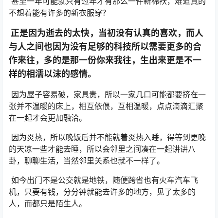
甚至一年可能就只有过年才有那么一件新棉袄，难道真的
不想着能有许多的新衣服穿？
正是因为逝去的太快，当初没有认真的喜欢，而人
与人之间也因为没有足够的科技所以需要更多的合
作来往，多的是那一份你来我往，生出来更是不一
样的相濡以沫的感情。
因为屋子容易破，家具贵，所以一家几口可能都要挤在一
张并不温暖的床上，相互依偎，互相温暖，点点滴滴汇聚
在一起才会更加融洽。
因为炎热，所以晚饭后并不能就着炎热入睡，得等到更晚
的天凉一些才能去睡，所以会邻里之间凑在一起讲讲八
卦，聊聊生活，当然邻里关系也就不一样了。
如今出门不是公交就是地铁，随便跨省也有火车汽车飞
机，只要有钱，分分钟就能去许多的地方，见了太多的
人，而都只是陌生人。