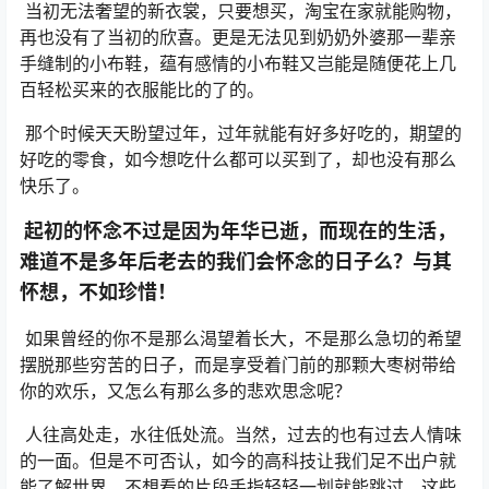
当初无法奢望的新衣裳，只要想买，淘宝在家就能购物，
再也没有了当初的欣喜。更是无法见到奶奶外婆那一辈亲
手缝制的小布鞋，蕴有感情的小布鞋又岂能是随便花上几
百轻松买来的衣服能比的了的。
那个时候天天盼望过年，过年就能有好多好吃的，期望的
好吃的零食，如今想吃什么都可以买到了，却也没有那么
快乐了。
起初的怀念不过是因为年华已逝，而现在的生活，
难道不是多年后老去的我们会怀念的日子么？与其
怀想，不如珍惜！
如果曾经的你不是那么渴望着长大，不是那么急切的希望
摆脱那些穷苦的日子，而是享受着门前的那颗大枣树带给
你的欢乐，又怎么有那么多的悲欢思念呢？
人往高处走，水往低处流。当然，过去的也有过去人情味
的一面。但是不可否认，如今的高科技让我们足不出户就
能了解世界，不想看的片段手指轻轻一划就能跳过，这些