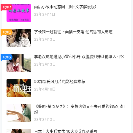
雨后小故事动态图（图+文字解说版）
TOP1
23年3月11日
学长错一题就往下面插一支笔 他的惩罚太霸道
TOP2
23年3月13日
李老汉瓜地遇见小雪和小丹 双胞胎姐妹让他陷入回忆
TOP3
23年3月13日
50部邵氏风月片电影经典推荐
23年4月16日
《葵司-葵つかさ》：安静内敛又不失可爱的邻家小姐
姐
23年3月13日
日本十大步兵女优 10大步兵作品番号