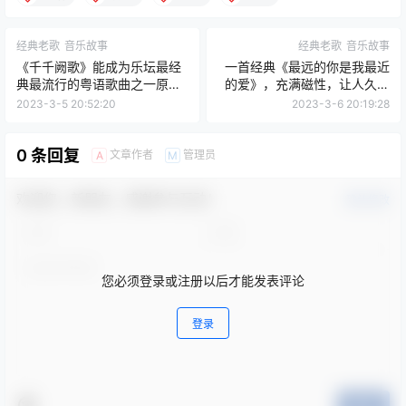
经典老歌
音乐故事
经典老歌
音乐故事
《千千阙歌》能成为乐坛最经
一首经典《最远的你是我最近
典最流行的粤语歌曲之一原因
的爱》，充满磁性，让人久久
是什么？
回味！
2023-3-5 20:52:20
2023-3-6 20:19:28
0 条回复
文章作者
管理员
A
M
欢迎您，新朋友，感谢参与互动！
确认修改
您必须登录或注册以后才能发表评论
登录