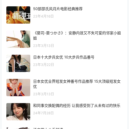
50部邵氏风月片电影经典推荐
23年4月16日
《葵司-葵つかさ》：安静内敛又不失可爱的邻家小姐
姐
23年3月13日
日本十大步兵女优 10大步兵作品番号
23年3月22日
日本女优业界短发女神番号作品推荐 15大顶级短发女
优
23年3月13日
和同事交换配偶的经历 让我感受到了从未有过的快乐
24年7月28日