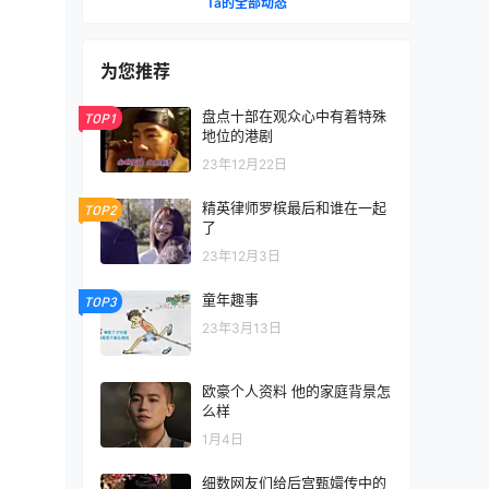
Ta的全部动态
为您推荐
盘点十部在观众心中有着特殊
TOP1
地位的港剧
23年12月22日
精英律师罗槟最后和谁在一起
TOP2
了
23年12月3日
童年趣事
TOP3
23年3月13日
欧豪个人资料 他的家庭背景怎
么样
1月4日
细数网友们给后宫甄嬛传中的