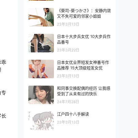
《葵司-葵つかさ》：安静内敛
又不失可爱的邻家小姐姐
23年3月13日
日本十大步兵女优 10大步兵作
品番号
23年3月22日
乖乖
日本女优业界短发女神番号作
品推荐 15大顶级短发女优
楼
23年3月13日
和同事交换配偶的经历 让我感
为专
受到了从未有过的快乐
24年7月28日
江户四十八手解读
学长
23年3月13日