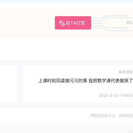
给TA打赏
共0
似水流年
上课时和同桌做污污的事 我把数学课代表做哭了
2023-3-22 17:45:51
早知如此绊人心，何如当初