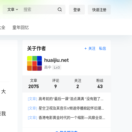
文章
登录
快速注册
大全
童年回忆
关于作者
关注
私信
huaijiu.net
高中
Lv3
文章
评论
关注
粉丝
2075
9
2
43
，大
[文章]
高考前的“最后一课”泪点满满 “没有题了，
我们只能送你们到这儿”，1400万考生逐鹿2026
[文章]
星空卫视及其音乐V频道停播掀起怀旧潮，
高考！
来我
观众：想念全班讨论火影的日子，谢谢童年玩伴
[文章]
香港电影黄金时代的一个缩影—风靡全亚
洲的香港情色电影