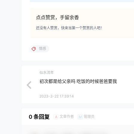
点点赞赏，手留余香
还没有人赞赏，快来当第一个赞赏的人吧！
情感
似水流年
初次都是给父亲吗 吃饭的时候爸爸要我
2023-3-22 17:39:14
0 条回复
文章作者
管理员
A
M