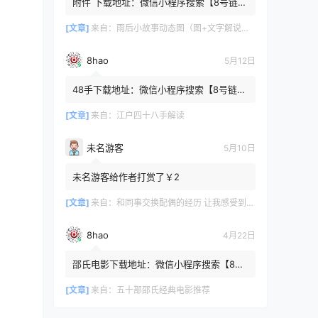
附件 下载地址：微信小程序搜索【8号链
】 在文件查询框内输入【447c4cb3】口令
或保存下方二维码微信里...
[文章]
来自：
雨后小故事动态图（图+文字解说版）
8hao
5月12日
48手下载地址：微信小程序搜索【8号链
】 在文件查询框内输入【b4801a06】口令
或保存下方二维码微信里识别
[文章]
来自：
江户四十八手解读
未名游客
5月10日
未名游客给作者打赏了￥2
[文章]
来自：
和同事交换配偶的经历 让我感受到了从未有过的快乐
8hao
4月22日
邵氏电影下载地址：微信小程序搜索【8号
链 】 在文件查询框内输入【4f7576cb】口
令或保存下方二维码微...
[文章]
来自：
五十部邵氏经典电影推荐