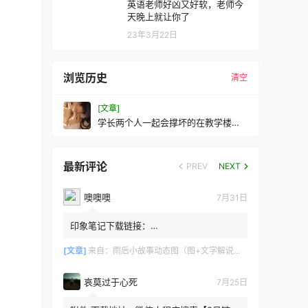
英语老师好凶又好软，老师今
天晚上就让你了
23年3月22日
浏览历史
清空
[文章]
学长两个人一起会撑坏的在教学楼里
学长要了我
最新评论
PREV
NEXT
噢噢噢
7月31日
印象笔记下载链接：
https://zzz.jldgt.com/zzz/z3.html
[文章]
来自：
雨后小故事动态图（图+文字解说版）
哀莫过于心死
7月25日