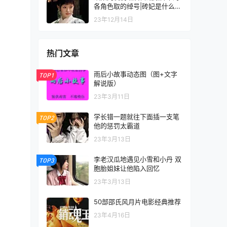
各角色取的绰号|砖妃是什么意
思？砖妃是什么梗？
23年12月14日
热门文章
雨后小故事动态图（图+文字
TOP1
解说版）
23年3月11日
学长错一题就往下面插一支笔
TOP2
他的惩罚太霸道
23年3月13日
李老汉瓜地遇见小雪和小丹 双
TOP3
胞胎姐妹让他陷入回忆
23年3月13日
50部邵氏风月片电影经典推荐
23年4月16日