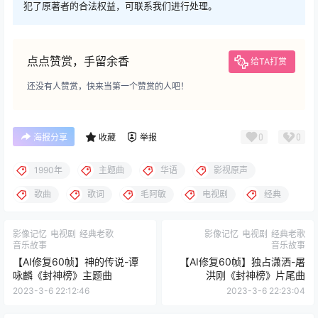
犯了原著者的合法权益，可联系我们进行处理。
点点赞赏，手留余香
给TA打赏
还没有人赞赏，快来当第一个赞赏的人吧！
0
0
海报分享
收藏
举报
1990年
主题曲
华语
影视原声
歌曲
歌词
毛阿敏
电视剧
经典
影像记忆
电视剧
经典老歌
影像记忆
电视剧
经典老歌
音乐故事
音乐故事
【AI修复60帧】神的传说-谭
【AI修复60帧】独占潇洒-屠
咏麟《封神榜》主题曲
洪刚《封神榜》片尾曲
2023-3-6 22:12:46
2023-3-6 22:23:04