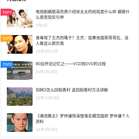
电视剧蜗居演员表介绍宋太太的结局是什么样 蜗居什
TOP1
么意思现实引申
1月4日
谁毒哑了王杰的嗓子？王杰：如果张国荣哥哥在，没
TOP2
人敢这么欺负我
23年3月12日
80后怀旧记忆之——VCD到DVD的过程
TOP3
25年1月26日
剑网3怎么回稻香村 返回稻香村方法讲解
23年12月19日
《潮流教主》罗仲谦饰演堕落名模范国邦 罗仲谦个人
资料
24年5月16日