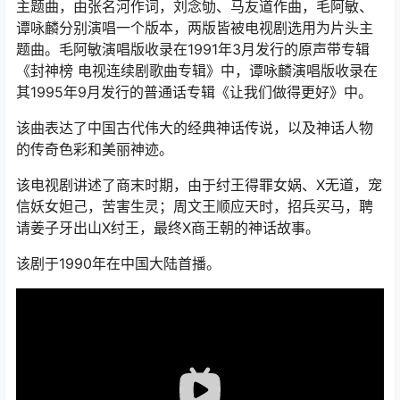
主题曲，由张名河作词，刘念劬、马友道作曲，毛阿敏、
谭咏麟分别演唱一个版本，两版皆被电视剧选用为片头主
题曲。毛阿敏演唱版收录在1991年3月发行的原声带专辑
《封神榜 电视连续剧歌曲专辑》中，谭咏麟演唱版收录在
其1995年9月发行的普通话专辑《让我们做得更好》中。
该曲表达了中国古代伟大的经典神话传说，以及神话人物
的传奇色彩和美丽神迹。
该电视剧讲述了商末时期，由于纣王得罪女娲、X无道，宠
信妖女妲己，苦害生灵；周文王顺应天时，招兵买马，聘
请姜子牙出山X纣王，最终X商王朝的神话故事。
该剧于1990年在中国大陆首播。