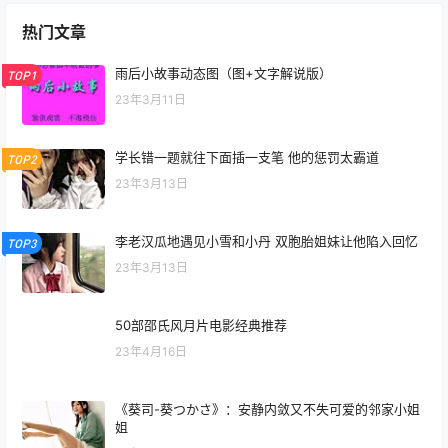
热门文章
雨后小故事动态图（图+文字解说版）
TOP1
23年3月11日
学长错一题就往下面插一支笔 他的惩罚太霸道
TOP2
23年3月13日
李老汉瓜地遇见小雪和小丹 双胞胎姐妹让他陷入回忆
TOP3
23年3月13日
50部邵氏风月片电影经典推荐
23年4月16日
《葵司-葵つかさ》：安静内敛又不失可爱的邻家小姐
姐