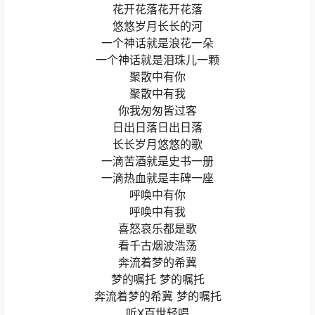
花开花落花开花落
悠悠岁月长长的河
一个神话就是浪花一朵
一个神话就是泪珠儿一颗
聚散中有你
聚散中有我
你我匆匆皆过客
日出日落日出日落
长长岁月悠悠的歌
一滴苦酒就是史书一册
一滴热血就是丰碑一座
呼唤中有你
呼唤中有我
喜怒哀乐都是歌
看千古烟波浩荡
奔流着梦的希冀
梦的嘱托 梦的嘱托
奔流着梦的希冀 梦的嘱托
听X百世轻唱