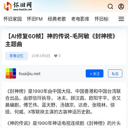
怀旧家园
怀旧FM
经典老歌
老电影库
怀旧标签
网站
【AI修复60帧】神的传说-毛阿敏《封神榜》
主题曲
0
影像记忆
23年3月6日
huaijiu.net
关注
私信
《封神榜》是1990年由中国大陆、中国香港和中国台湾联
合出品，由郭信玲执导， 冰夫、顾汉昌、欧阳宇平、余又
晨编剧，傅艺伟、蓝天野、汤镇宗、达奇、张晓林、徐
娅、何威、X等联袂主演的古装神话历史剧。
《神的传说》是1990年神话电视连续剧《封神榜》的片头