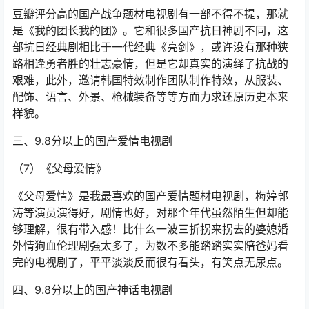
豆瓣评分高的国产战争题材电视剧有一部不得不提，那就
是《我的团长我的团》。它和很多国产抗日神剧不同，这
部抗日经典剧相比于一代经典《亮剑》，或许没有那种狭
路相逢勇者胜的壮志豪情，但是它却真实的演绎了抗战的
艰难，此外，邀请韩国特效制作团队制作特效，从服装、
配饰、语言、外景、枪械装备等等方面力求还原历史本来
样貌。
三、9.8分以上的国产爱情电视剧
（7）《父母爱情》
《父母爱情》是我最喜欢的国产爱情题材电视剧，梅婷郭
涛等演员演得好，剧情也好，对那个年代虽然陌生但却能
够理解，很有带入感！比什么一波三折拐来拐去的婆媳婚
外情狗血伦理剧强太多了，为数不多能踏踏实实陪爸妈看
完的电视剧了，平平淡淡反而很有看头，有笑点无尿点。
四、9.8分以上的国产神话电视剧