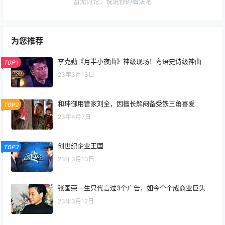
暂无讨论，说说你的看法吧
为您推荐
李克勤《月半小夜曲》神级现场！粤语史诗级神曲
TOP1
23年3月13日
和珅御用管家刘全，因擅长解闷备受铁三角喜爱
TOP2
23年4月7日
创世纪企业王国
TOP3
23年3月13日
张国荣一生只代言过3个广告，如今个个成商业巨头
23年3月12日