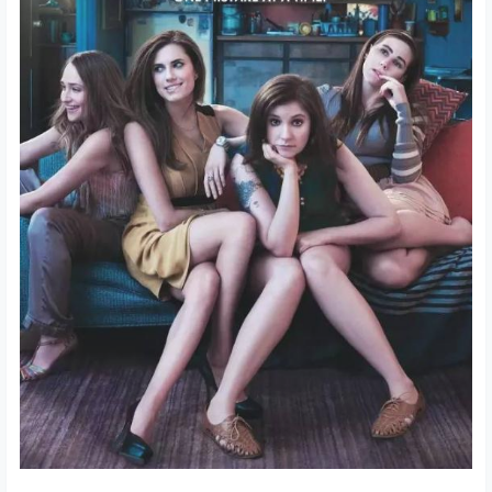
故事的背景设定在宾夕法尼亚的女妖镇（Banshee），前
罪犯Lucas Hood冒名顶替了女妖镇警长的身份，取代他成
为了执法者。
9、《衰姐们》