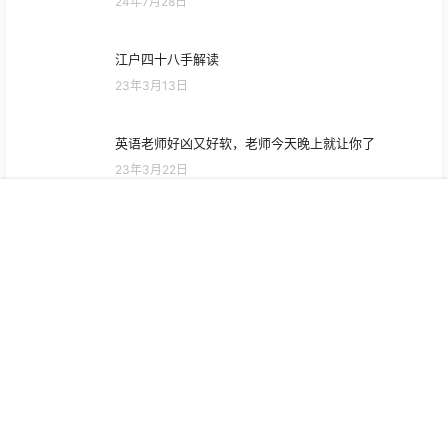
日本十大步兵女优 10大步兵作品番号
23年3月22日
日本女优业界短发女神番号作品推荐 15大顶级短发女
优
23年3月13日
和同事交换配偶的经历 让我感受到了从未有过的快乐
24年7月28日
首页
专题
认证
搜索
菜单
我的
江户四十八手解读
23年3月13日
英语老师好凶又好软，老师今天晚上就让你了
23年3月22日