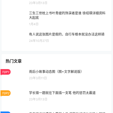
23年3月13日
电影第八个嫌疑人片尾曲一场游戏一场梦-王杰1987年
TOP2
演唱的歌曲
23年12月20日
Beyond《光辉岁月》1991生命接触演唱会 Beyond最
TOP3
经典演唱会经典音乐重现
23年3月13日
三生三世枕上书叶青缇的饰演者是谁 徐绍瑛详细资料
大起底
1月4日
有人说这张图片是假的，自行车根本就没办法这样骑
24年10月27日
热门文章