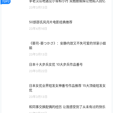
雨后小故事动态图（图+文字解说版）
TOP1
23年3月11日
学长错一题就往下面插一支笔 他的惩罚太霸道
TOP2
23年3月13日
李老汉瓜地遇见小雪和小丹 双胞胎姐妹让他陷入回忆
TOP3
23年3月13日
50部邵氏风月片电影经典推荐
23年4月16日
《葵司-葵つかさ》：安静内敛又不失可爱的邻家小姐
姐
23年3月13日