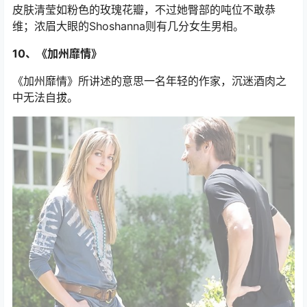
《衰姐们》并不是《欲望都市》的“前传”？主演4个年轻姑
娘称不上秀色可餐：莉娜·杜汉姆饰演的Hannah长相平
平，是个不折不扣的小胖子；Marnie算是古典美人，可是
身材过于魁梧，她的男友站在她身边倒是小鸟依人；Jessa
皮肤清莹如粉色的玫瑰花瓣，不过她臀部的吨位不敢恭
维；浓眉大眼的Shoshanna则有几分女生男相。
10、《加州靡情》
《加州靡情》所讲述的意思一名年轻的作家，沉迷酒肉之
中无法自拔。