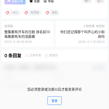
犯了原著者的合法权益，可联系我们进行处理。
点点赞赏，手留余香
给TA打赏
还没有人赞赏，快来当第一个赞赏的人吧！
0
0
海报分享
收藏
举报
HBO
电视剧
美剧
电视剧
人物轶事
电视剧
整集都有开车的日剧 排名前10
你们还记得那个叫开心的小和
每集都有车的泡面番
尚吗
2023-3-29 18:18:55
2023-4-1 22:58:32
0 条回复
文章作者
管理员
A
M