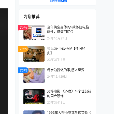
Ta的全部动态
为您推荐
当年掏空身体的9款怀旧电脑
TOP1
软件，满满回忆杀
24年10月27日
黄品源-小薇-MV【怀旧经
TOP2
典】
23年3月13日
母亲为我做的事,感人至深
TOP3
24年12月29日
恐怖电影 《心魔》半个世纪前
的国产恐怖
23年3月13日
1993年大街小巷都放这首歌《