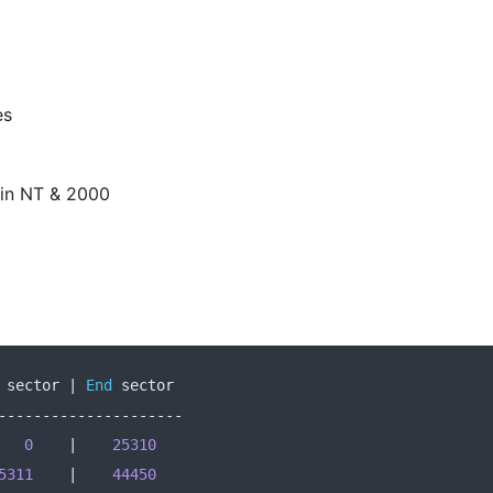
es
Win NT & 2000
 sector 
|
End
 sector
---------------------
0
|
25310
5311
|
44450