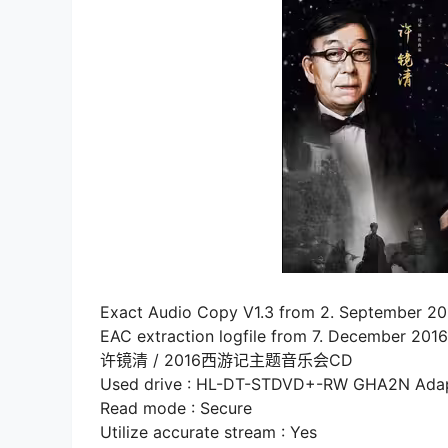
Exact Audio Copy V1.3 from 2. September 20
EAC extraction logfile from 7. December 2016,
许镜清 / 2016西游记主题音乐会CD
Used drive : HL-DT-STDVD+-RW GHA2N Adapte
Read mode : Secure
Utilize accurate stream : Yes