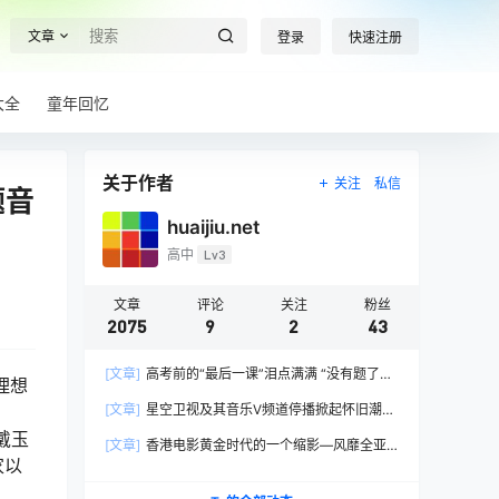
文章
登录
快速注册
大全
童年回忆
关于作者
关注
私信
主题音
huaijiu.net
高中
Lv3
文章
评论
关注
粉丝
2075
9
2
43
[文章]
高考前的“最后一课”泪点满满 “没有题了，
理想
我们只能送你们到这儿”，1400万考生逐鹿2026
[文章]
星空卫视及其音乐V频道停播掀起怀旧潮，
高考！
观众：想念全班讨论火影的日子，谢谢童年玩伴
戴玉
[文章]
香港电影黄金时代的一个缩影—风靡全亚
家以
洲的香港情色电影