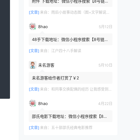
附件 下载地址：微信小程序搜索【8号链
】 在文件查询框内输入【447c4cb3】口令
或保存下方二维码微信里...
[文章]
来自：
雨后小故事动态图（图+文字解说版）
8hao
5月12日
48手下载地址：微信小程序搜索【8号链
】 在文件查询框内输入【b4801a06】口令
或保存下方二维码微信里识别
[文章]
来自：
江户四十八手解读
未名游客
5月10日
未名游客给作者打赏了￥2
[文章]
来自：
和同事交换配偶的经历 让我感受到了从未有过的快乐
8hao
4月22日
邵氏电影下载地址：微信小程序搜索【8号
链 】 在文件查询框内输入【4f7576cb】口
令或保存下方二维码微...
[文章]
来自：
五十部邵氏经典电影推荐