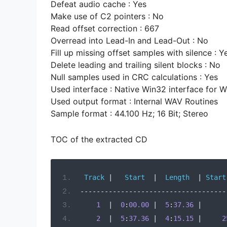
Defeat audio cache : Yes
Make use of C2 pointers : No
Read offset correction : 667
Overread into Lead-In and Lead-Out : No
Fill up missing offset samples with silence : Y
Delete leading and trailing silent blocks : No
Null samples used in CRC calculations : Yes
Used interface : Native Win32 interface for 
Used output format : Internal WAV Routines
Sample format : 44.100 Hz; 16 Bit; Stereo
TOC of the extracted CD
Track
|
Start
|
Length
|
Start
------------------------------------
1
|
0
:
00.00
|
5
:
37.36
|
2
|
5
:
37.36
|
4
:
15.15
|
2