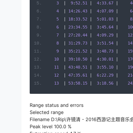
3
|
9
:
52.51
|
4
:
33.67
|
4
4
|
14
:
26.43
|
4
:
07.09
|
6
5
|
18
:
33.52
|
5
:
01.03
|
8
6
|
23
:
34.55
|
3
:
45.64
|
10
7
|
27
:
20.44
|
4
:
09.29
|
12
8
|
31
:
29.73
|
3
:
51.54
|
14
9
|
35
:
21.52
|
3
:
48.73
|
15
10
|
39
:
10.50
|
4
:
30.01
|
17
11
|
43
:
40.51
|
3
:
55.10
|
19
12
|
47
:
35.61
|
6
:
22.29
|
21
13
|
53
:
58.15
|
3
:
18.56
|
24
Range status and errors
Selected range
Filename D:\Rip\许镜清 - 2016西游记主题
Peak level 100.0 %