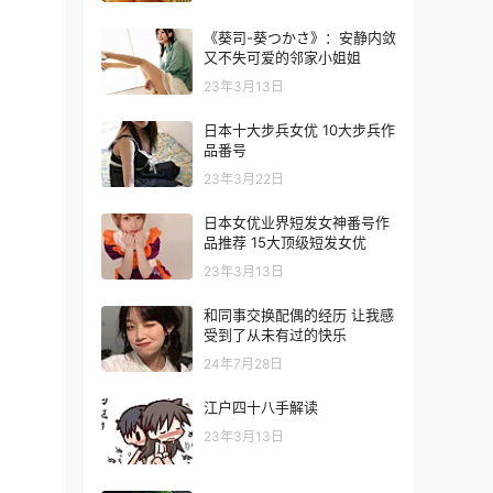
《葵司-葵つかさ》：安静内敛
又不失可爱的邻家小姐姐
23年3月13日
日本十大步兵女优 10大步兵作
品番号
23年3月22日
日本女优业界短发女神番号作
品推荐 15大顶级短发女优
23年3月13日
和同事交换配偶的经历 让我感
受到了从未有过的快乐
24年7月28日
江户四十八手解读
23年3月13日