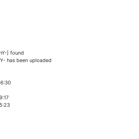
Y-] found
Y- has been uploaded
06:30
9:17
35:23