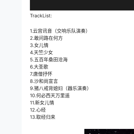
TrackList:
1.云宫讯音（交响乐队演奏）
2.敢问路在何方
3.女儿情
4.天竺少女
5.五百年桑田沧海
6.大圣歌
7.唐僧抒怀
8.沙和尚宣言
9.猪八戒背媳妇（器乐演奏）
10.何必西天万里遥
11.新女儿情
12.心经
13.取经归来