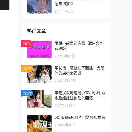
谢东 笑脸》
24年4月6日
热门文章
雨后小故事动态图（图+文字
TOP1
解说版）
23年3月11日
学长错一题就往下面插一支笔
TOP2
他的惩罚太霸道
23年3月13日
李老汉瓜地遇见小雪和小丹 双
TOP3
胞胎姐妹让他陷入回忆
23年3月13日
50部邵氏风月片电影经典推荐
23年4月16日