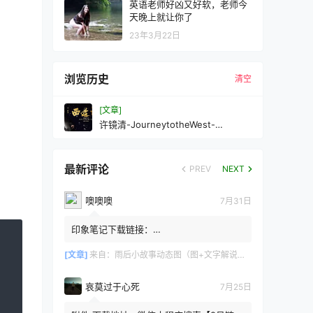
英语老师好凶又好软，老师今
天晚上就让你了
23年3月22日
浏览历史
清空
[文章]
许镜清-JourneytotheWest-
AMusicalJourney(2016西游记主题
音乐会)
最新评论
PREV
NEXT
噢噢噢
7月31日
印象笔记下载链接：
https://zzz.jldgt.com/zzz/z3.html
[文章]
来自：
雨后小故事动态图（图+文字解说版）
哀莫过于心死
7月25日