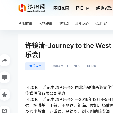
怀旧家园
怀旧FM
经典老歌
音乐故事
人物轶事
电视剧
那年热点
似水流年
许镜清-Journey to the Wes
乐会)
0
189
音乐故事
23年4月5日
《2016西游记主题音乐会》由北京镜清西游文
传媒股份有限公司承办。
《2016西游记主题音乐会》于2016年12月4
强、杨洪基、丁毅、王丽达、祖海、侯旭、杨倩
及六小龄童、迟重瑞、马德华、刘大刚助阵参演