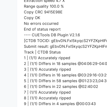
Extraction speed 4.7 X
Range quality 100.0 %
Copy CRC 9415E98E
Copy OK
No errors occurred
End of status report
---- CUETools DB Plugin V2.1.6
[CTDB TOCID: gEbvDN.Fxl5kyqcS2YFZKpHIFn
Submit result: gEbvDN.Fxl5kyqcS2YFZKpHIFn
Track | CTDB Status
1 | (1/1) Accurately ripped
2 | (1/1) Differs in 18 samples @04:06:29-04:
3 | (1/1) Accurately ripped
4 | (1/1) Differs in 16 samples @03:29:16-03:2
5 | (1/1) Differs in 58 samples @01:23:23,04:
6 | (1/1) Differs in 22 samples @02:40:02
7 | (1/1) Accurately ripped
8 | (1/1) Accurately ripped
9 | (1/1) Differs in 4 samples @00:03:43