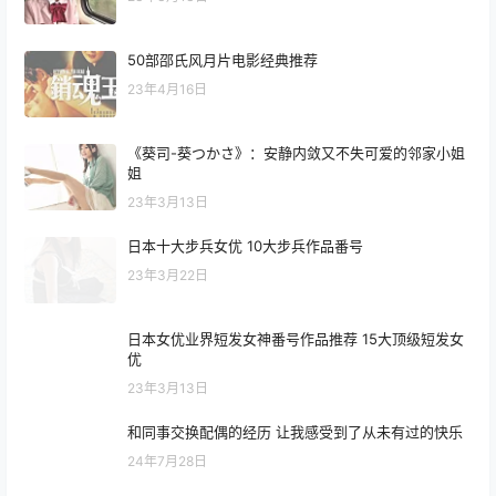
50部邵氏风月片电影经典推荐
23年4月16日
《葵司-葵つかさ》：安静内敛又不失可爱的邻家小姐
姐
23年3月13日
日本十大步兵女优 10大步兵作品番号
23年3月22日
日本女优业界短发女神番号作品推荐 15大顶级短发女
优
23年3月13日
和同事交换配偶的经历 让我感受到了从未有过的快乐
24年7月28日