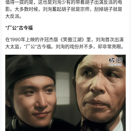
值得一提的是，这也是刘洵少有的带着胡子出演反派的电
影。大多数时候，刘洵蓄起胡子就是宗师，刮掉胡子就是
大反派。
“厂公”古今福
在1990年上映的许冠杰版《笑傲江湖》里，刘洵首次出演
大太监，“厂公”古今福。刘洵的戏份并不多，却非常亮眼。