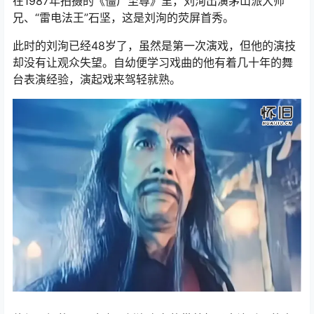
在1987年拍摄的《僵尸至尊》里，刘洵出演茅山派大师
兄、“雷电法王”石坚，这是刘洵的荧屏首秀。
此时的刘洵已经48岁了，虽然是第一次演戏，但他的演技
却没有让观众失望。自幼便学习戏曲的他有着几十年的舞
台表演经验，演起戏来驾轻就熟。