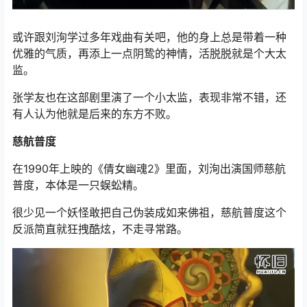
或许跟刘洵学过多年戏曲有关吧，他的身上总是带着一种
优雅的气质，再添上一点阴鸷的神情，活脱脱就是个大太
监。
张学友也在这部剧里演了一个小太监，表现非常不错，还
有人认为他就是后来的东方不败。
慈航普度
在1990年上映的《倩女幽魂2》里面，刘洵出演国师慈航
普度，本体是一只蜈蚣精。
很少见一个妖怪敢把自己伪装成如来佛祖，慈航普度这个
反派简直就狂拽酷炫，不走寻常路。