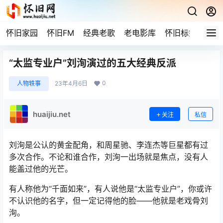
怀旧家园
怀旧FM
经典老歌
老电影库
怀旧标签
网站
“太监专业户”刘洵演过的五大经典反派
0
人物轶事
23年4月6日
huaijiu.net
关注
私信
刘洵是公认的黄金配角，和周星驰、李连杰等巨星都有过
多次合作。不论和谁合作，刘洵一出场就是焦点，没有人
能盖过他的光芒。
有人称他为“千面如来”，有人说他是“太监专业户”，你或许
不认识他的名字，但一定记得他的脸——他就是老戏骨刘
洵。