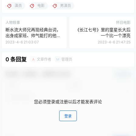
演员
电影
男演员
人物轶事
怀旧电影
断水流大师兄再现经典台词，
《长江七号》里的童星长大后
出身成家班、帅气能打的他为
一个比一个漂亮
何不红？
2023-4-6 21:03:07
2023-4-6 21:47:25
0 条回复
文章作者
管理员
A
M
欢迎您，新朋友，感谢参与互动！
确认修改
您必须登录或注册以后才能发表评论
登录