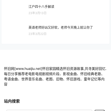
江户四十八手解读
23年3月13日
英语老师好凶又好软，老师今天晚上就让你了
23年3月22日
怀旧网[www.huaijiu.net]怀旧家园精选怀旧资源故事,共寻美好回忆.
每日分享推荐老电影电视剧视频片段、影视金曲、怀旧经典老歌、
粤语金曲、世界音乐名曲、老图、旧物、怀旧游戏、童年记忆等内
容
站内搜索