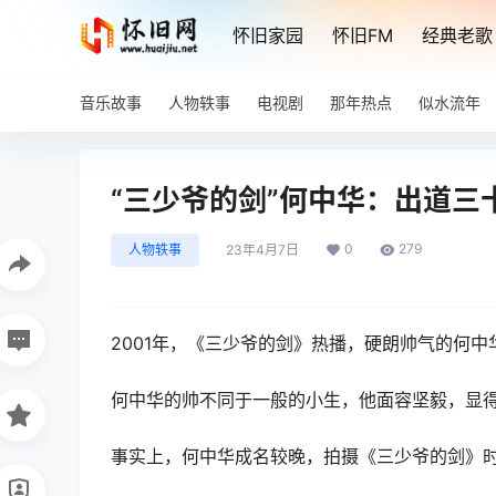
怀旧家园
怀旧FM
经典老歌
音乐故事
人物轶事
电视剧
那年热点
似水流年
“三少爷的剑”何中华：出道
0
279
人物轶事
23年4月7日
2001年，《三少爷的剑》热播，硬朗帅气的何
何中华的帅不同于一般的小生，他面容坚毅，显
事实上，何中华成名较晚，拍摄《三少爷的剑》时