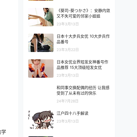
《葵司-葵つかさ》：安静内敛
又不失可爱的邻家小姐姐
23年3月13日
日本十大步兵女优 10大步兵作
品番号
23年3月22日
日本女优业界短发女神番号作
品推荐 15大顶级短发女优
23年3月13日
和同事交换配偶的经历 让我感
受到了从未有过的快乐
24年7月28日
江户四十八手解读
23年3月13日
偷学