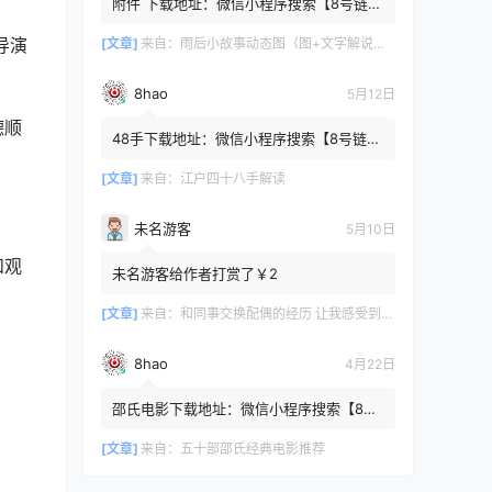
附件 下载地址：微信小程序搜索【8号链
】 在文件查询框内输入【447c4cb3】口令
导演
或保存下方二维码微信里...
[文章]
来自：
雨后小故事动态图（图+文字解说版）
8hao
5月12日
德顺
48手下载地址：微信小程序搜索【8号链
】 在文件查询框内输入【b4801a06】口令
或保存下方二维码微信里识别
[文章]
来自：
江户四十八手解读
未名游客
5月10日
和观
未名游客给作者打赏了￥2
[文章]
来自：
和同事交换配偶的经历 让我感受到了从未有过的快乐
8hao
4月22日
邵氏电影下载地址：微信小程序搜索【8号
链 】 在文件查询框内输入【4f7576cb】口
令或保存下方二维码微...
[文章]
来自：
五十部邵氏经典电影推荐