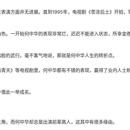
表演方面并无进展。直到1995年，电视剧《苍凉后土》开拍，
角色。一开始何中华的表现非常烂，迟迟不能进入状态，所幸金
露脸的武行。毫不客气地说，那就是何中华人生的转折点。
包青天》等电视剧里，何中华都有不错的表现，赢得了业内人士
并借此一举成名。
主角，而何中华却总是出演前辈高人，这其中有很多缘由。