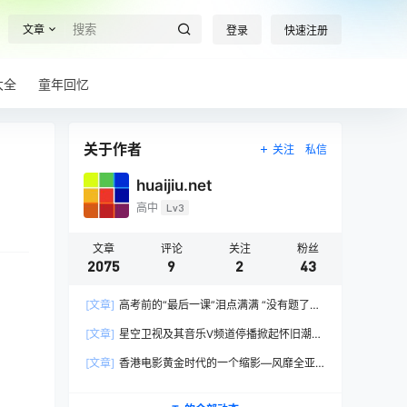
文章
登录
快速注册
大全
童年回忆
关于作者
关注
私信
huaijiu.net
高中
Lv3
文章
评论
关注
粉丝
2075
9
2
43
[文章]
高考前的“最后一课”泪点满满 “没有题了，
我们只能送你们到这儿”，1400万考生逐鹿2026
[文章]
星空卫视及其音乐V频道停播掀起怀旧潮，
高考！
观众：想念全班讨论火影的日子，谢谢童年玩伴
[文章]
香港电影黄金时代的一个缩影—风靡全亚
洲的香港情色电影