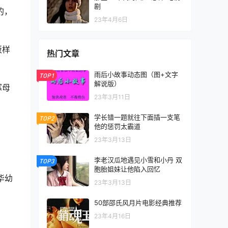
剧
的，
23年4月6日
饭样
热门文章
雨后小故事动态图（图+文字
TOP1
解说版）
寡母
23年3月11日
学长错一题就往下面插一支笔
TOP2
他的惩罚太霸道
23年3月13日
李老汉瓜地遇见小雪和小丹 双
TOP3
胞胎姐妹让他陷入回忆
华幼
23年3月13日
50部邵氏风月片电影经典推荐
23年4月16日