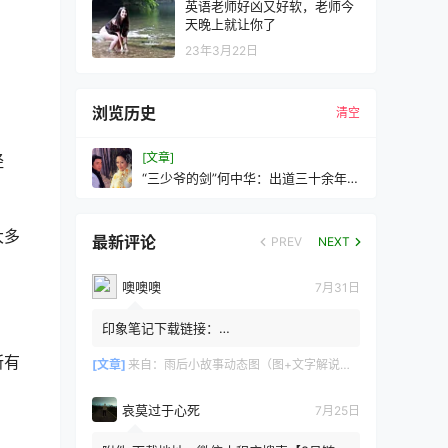
英语老师好凶又好软，老师今
天晚上就让你了
23年3月22日
浏览历史
清空
[文章]
经
“三少爷的剑”何中华：出道三十余年零
绯闻，五十多岁容颜不老
大多
最新评论
PREV
NEXT
噢噢噢
7月31日
印象笔记下载链接：
https://zzz.jldgt.com/zzz/z3.html
所有
[文章]
来自：
雨后小故事动态图（图+文字解说版）
哀莫过于心死
7月25日