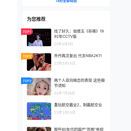
Ta的全部动态
为您推荐
找了好久：翁倩玉《祈祷》19
TOP1
92年CCTV版
25年4月9日
乔丹再次复出 代言NBA2K11
TOP2
23年3月13日
两个人双向暗恋的表现 这些细
TOP3
节须知
24年7月28日
重玩航空霸业2，制霸航空业
23年3月13日
那些80年代的国产“恐怖”电视