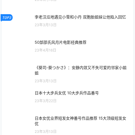
23年3月11日
学长错一题就往下面插一支笔 他的惩罚太霸道
TOP2
23年3月13日
李老汉瓜地遇见小雪和小丹 双胞胎姐妹让他陷入回忆
TOP3
23年3月13日
50部邵氏风月片电影经典推荐
23年4月16日
《葵司-葵つかさ》：安静内敛又不失可爱的邻家小姐
姐
23年3月13日
日本十大步兵女优 10大步兵作品番号
23年3月22日