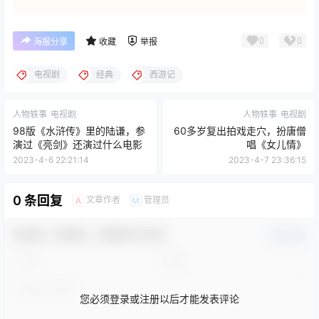
点点赞赏，手留余香
给TA打赏
还没有人赞赏，快来当第一个赞赏的人吧！
0
0
海报分享
收藏
举报
电视剧
经典
西游记
人物轶事
电视剧
人物轶事
电视剧
98版《水浒传》里的陆谦，参
60多岁复出拍戏走穴，扮唐僧
演过《亮剑》还演过什么电影
唱《女儿情》
2023-4-6 22:21:14
2023-4-7 23:36:15
0 条回复
文章作者
管理员
A
M
欢迎您，新朋友，感谢参与互动！
确认修改