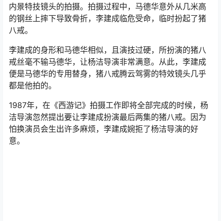
色，包括九灵元圣、乌鸡国太监、精细鬼、迦叶尊者等
等。
1985年，《西游记》前11集的外景拍摄全部完成，开始了
内景特技镜头的拍摄。拍摄过程中，马德华意外从几米高
的钢丝上摔下导致骨折，李建成临危受命，临时扮起了猪
八戒。
李建成的身形和马德华相似，且演技过硬，所扮演的猪八
戒丝毫不输马德华，让杨洁导演非常满意。从此，李建成
便是马德华的专用替身，猪八戒腾云驾雾的特效镜头几乎
都是他拍的。
1987年，在《西游记》拍摄工作即将全部完成的时候，杨
洁导演忽然提出要让李建成扮演最后两集的猪八戒。因为
怕换演员会生出许多麻烦，李建成婉拒了杨洁导演的好
意。