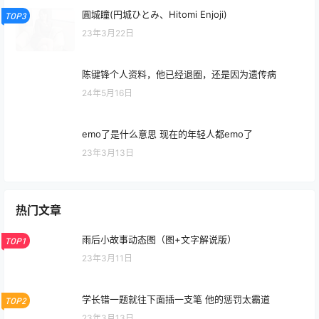
口红糖
TOP2
23年3月13日
圓城瞳(円城ひとみ、Hitomi Enjoji)
TOP3
23年3月22日
陈键锋个人资料，他已经退圈，还是因为遗传病
24年5月16日
emo了是什么意思 现在的年轻人都emo了
23年3月13日
热门文章
雨后小故事动态图（图+文字解说版）
TOP1