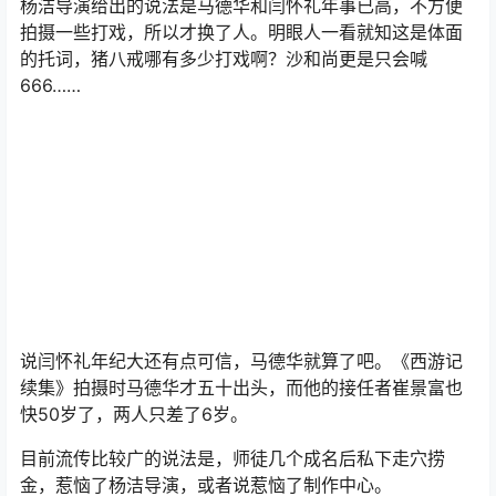
杨洁导演给出的说法是马德华和闫怀礼年事已高，不方便
拍摄一些打戏，所以才换了人。明眼人一看就知这是体面
的托词，猪八戒哪有多少打戏啊？沙和尚更是只会喊
666……
说闫怀礼年纪大还有点可信，马德华就算了吧。《西游记
续集》拍摄时马德华才五十出头，而他的接任者崔景富也