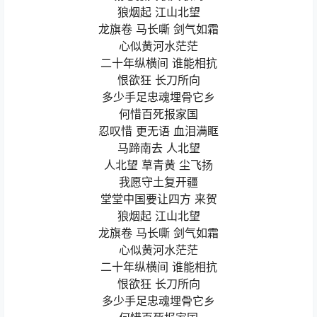
狼烟起 江山北望
龙旗卷 马长嘶 剑气如霜
心似黄河水茫茫
二十年纵横间 谁能相抗
恨欲狂 长刀所向
多少手足忠魂埋骨它乡
何惜百死报家国
忍叹惜 更无语 血泪满眶
马蹄南去 人北望
人北望 草青黄 尘飞扬
我愿守土复开疆
堂堂中国要让四方 来贺
狼烟起 江山北望
龙旗卷 马长嘶 剑气如霜
心似黄河水茫茫
二十年纵横间 谁能相抗
恨欲狂 长刀所向
多少手足忠魂埋骨它乡