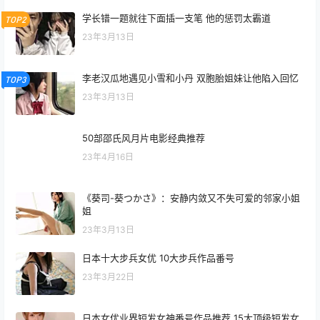
学长错一题就往下面插一支笔 他的惩罚太霸道
TOP2
23年3月13日
李老汉瓜地遇见小雪和小丹 双胞胎姐妹让他陷入回忆
TOP3
23年3月13日
50部邵氏风月片电影经典推荐
23年4月16日
《葵司-葵つかさ》：安静内敛又不失可爱的邻家小姐
姐
23年3月13日
日本十大步兵女优 10大步兵作品番号
23年3月22日
日本女优业界短发女神番号作品推荐 15大顶级短发女