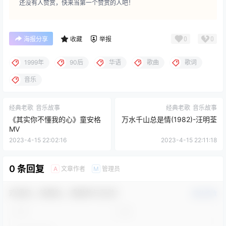
还没有人赞赏，快来当第一个赞赏的人吧！
0
0
海报分享
收藏
举报
1999年
90后
华语
歌曲
歌词
音乐
经典老歌
音乐故事
经典老歌
音乐故事
《其实你不懂我的心》童安格
万水千山总是情(1982)-汪明荃
MV
2023-4-15 22:02:16
2023-4-15 22:11:18
0 条回复
文章作者
管理员
A
M
欢迎您，新朋友，感谢参与互动！
确认修改