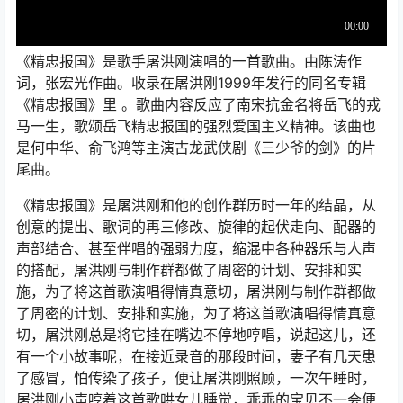
《精忠报国》是歌手屠洪刚演唱的一首歌曲。由陈涛作
词，张宏光作曲。收录在屠洪刚1999年发行的同名专辑
《精忠报国》里 。歌曲内容反应了南宋抗金名将岳飞的戎
马一生，歌颂岳飞精忠报国的强烈爱国主义精神。该曲也
是何中华、俞飞鸿等主演古龙武侠剧《三少爷的剑》的片
尾曲。
《精忠报国》是屠洪刚和他的创作群历时一年的结晶，从
创意的提出、歌词的再三修改、旋律的起伏走向、配器的
声部结合、甚至伴唱的强弱力度，缩混中各种器乐与人声
的搭配，屠洪刚与制作群都做了周密的计划、安排和实
施，为了将这首歌演唱得情真意切，屠洪刚与制作群都做
了周密的计划、安排和实施，为了将这首歌演唱得情真意
切，屠洪刚总是将它挂在嘴边不停地哼唱，说起这儿，还
有一个小故事呢，在接近录音的那段时间，妻子有几天患
了感冒，怕传染了孩子，便让屠洪刚照顾，一次午睡时，
屠洪刚小声哼着这首歌哄女儿睡觉，乖乖的宝贝不一会便