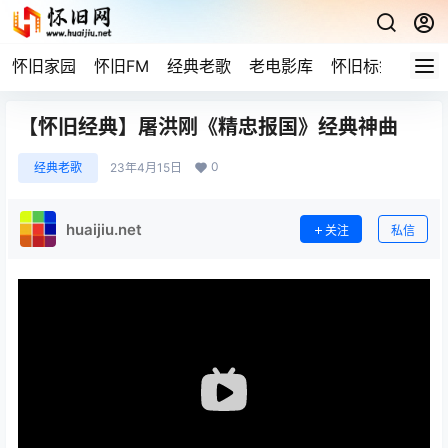
怀旧家园
怀旧FM
经典老歌
老电影库
怀旧标签
网站
【怀旧经典】屠洪刚《精忠报国》经典神曲
0
经典老歌
23年4月15日
huaijiu.net
关注
私信