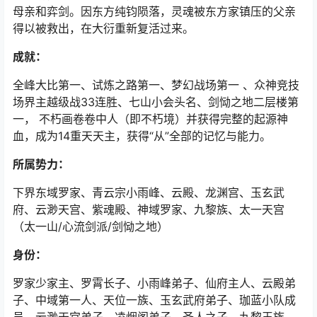
母亲和弈剑。因东方纯钧陨落，灵魂被东方家镇压的父亲
得以被救出，在大衍重新复活过来。
成就：
全峰大比第一、试炼之路第一、梦幻战场第一 、众神竞技
场界主越级战33连胜、七山小会头名、剑恸之地二层楼第
一， 不朽画卷卷中人（即不朽境）并获得完整的起源神
血，成为14重天天主，获得“从”全部的记忆与能力。
所属势力：
下界东域罗家、青云宗小雨峰、云殿、龙渊宫、玉玄武
府、云渺天宫、紫魂殿、神域罗家、九黎族、太一天宫
（太一山/心流剑派/剑恸之地）
身份：
罗家少家主、罗霄长子、小雨峰弟子、仙府主人、云殿弟
子、中域第一人、天位一族、玉玄武府弟子、珈蓝小队成