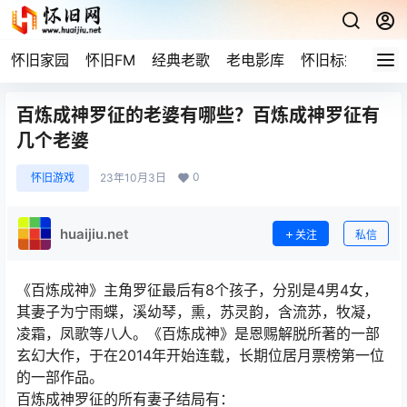
怀旧家园
怀旧FM
经典老歌
老电影库
怀旧标签
网站
百炼成神罗征的老婆有哪些？百炼成神罗征有
几个老婆
0
怀旧游戏
23年10月3日
huaijiu.net
关注
私信
《百炼成神》主角罗征最后有8个孩子，分别是4男4女，
其妻子为宁雨蝶，溪幼琴，熏，苏灵韵，含流苏，牧凝，
凌霜，凤歌等八人。《百炼成神》是恩赐解脱所著的一部
玄幻大作，于在2014年开始连载，长期位居月票榜第一位
的一部作品。
百炼成神罗征的所有妻子结局有：