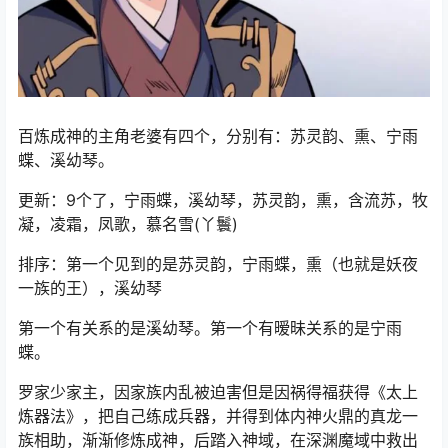
百炼成神的主角老婆有四个，分别有：苏灵韵、熏、宁雨
蝶、溪幼琴。
更新：9个了，宁雨蝶，溪幼琴，苏灵韵，熏，含流苏，牧
凝，凌霜，凤歌，慕名雪(丫鬟)
排序：第一个见到的是苏灵韵，宁雨蝶，熏（也就是妖夜
一族的王），溪幼琴
第一个有关系的是溪幼琴。第一个有暧昧关系的是宁雨
蝶。
罗家少家主，因家族内乱被迫害但是因祸得福获得《太上
炼器法》，把自己练成兵器，并得到体内神火鼎的真龙一
族相助，渐渐修炼成神，后踏入神域，在深渊魔域中救出