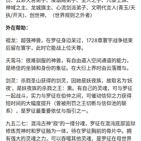
员、云渺天宫弟子、凌烟阁弟子、圣人之子、九黎王族、
神域之主、龙城旗主、心流剑派弟子、文明代言人(青玉/天
执/开天)、创世神、（世界规则之外者）
外在帮助：
祖龙：超强神兽，在罗征身边呆过，1728章寰宇战争结束
后留在寰宇，此时它能战上位天尊。
天鸾马：很难驯服的神兽，有自由遁入空间通道的能力，
是绝佳的坐骑和身份的象征。在大衍上界时由云落赠与。
剑灵：杀戮圣山获得的剑灵，因她是妖夜族，故取名为‘妖
夜’，是妖夜族的杀戮之王：熏。有自己的灵魂，可与罗征
一起战斗，实力与罗征在伯仲之间，可催动信仰之力获得
短时间的大幅度提升（曾被刑罚之王切断与信仰池的联
系），是罗征最重要依仗与指引之一。
九五二七：混沌古神“寂”的一缕分魂，罗征在混沌底部监狱
修炼荒神时和罗征融为一体，待在罗征胸前的骨片中。拥
有强大的灵魂之力，可以吞噬其他灵魂，是罗征在母世界