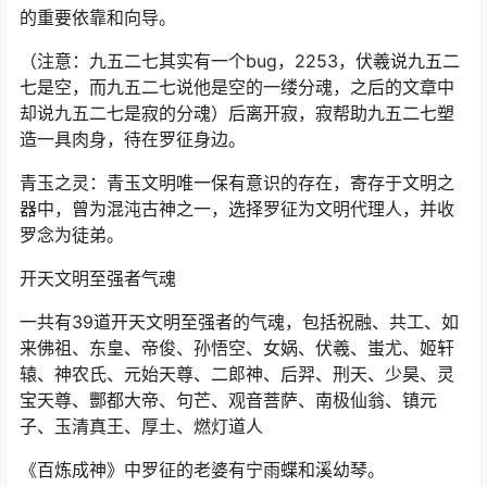
的重要依靠和向导。
（注意：九五二七其实有一个bug，2253，伏羲说九五二
七是空，而九五二七说他是空的一缕分魂，之后的文章中
却说九五二七是寂的分魂）后离开寂，寂帮助九五二七塑
造一具肉身，待在罗征身边。
青玉之灵：青玉文明唯一保有意识的存在，寄存于文明之
器中，曾为混沌古神之一，选择罗征为文明代理人，并收
罗念为徒弟。
开天文明至强者气魂
一共有39道开天文明至强者的气魂，包括祝融、共工、如
来佛祖、东皇、帝俊、孙悟空、女娲、伏羲、蚩尤、姬轩
辕、神农氏、元始天尊、二郎神、后羿、刑天、少昊、灵
宝天尊、酆都大帝、句芒、观音菩萨、南极仙翁、镇元
子、玉清真王、厚土、燃灯道人
《百炼成神》中罗征的老婆有宁雨蝶和溪幼琴。