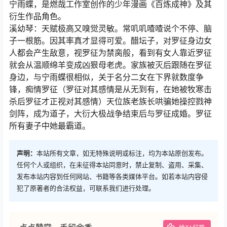
宁雨蝶，是燃哉工作室创作的少年漫画《百炼成神》及其
衍生作品角色。
溪幼琴：天赋极高又嗅觉灵敏。常叽叽喳喳说个不停、脑
子一根筋。因其率真才显得可爱。醋坛子，对罗征身边女
人都会产生敌意，视罗征为禁脔般，看到有女人靠近罗征
就会从温顺绵羊变成凶狠母老虎。家族被灭后跟随在罗征
身边，与宁雨蝶很相似，关于名分二女在下界就数度争
锋，痴情罗征（罗征对其感情是从无到有，在她被牧寒击
杀后罗征才正视对其感情）天位族老族长哄骗她操控戮神
剑阵，成为道子，大衍大极战争结束后与罗征成婚。罗征
所有妻子中她最霸道。
声明：
本站所有文章，如无特殊说明或标注，均为本站原创发布。
任何个人或组织，在未征得本站同意时，禁止复制、盗用、采集、
发布本站内容到任何网站、书籍等各类媒体平台。如若本站内容侵
犯了原著者的合法权益，可联系我们进行处理。