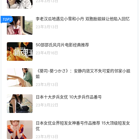
23年3月13日
李老汉瓜地遇见小雪和小丹 双胞胎姐妹让他陷入回忆
TOP3
23年3月13日
50部邵氏风月片电影经典推荐
23年4月16日
《葵司-葵つかさ》：安静内敛又不失可爱的邻家小姐
姐
23年3月13日
日本十大步兵女优 10大步兵作品番号
23年3月22日
日本女优业界短发女神番号作品推荐 15大顶级短发女
优
23年3月13日