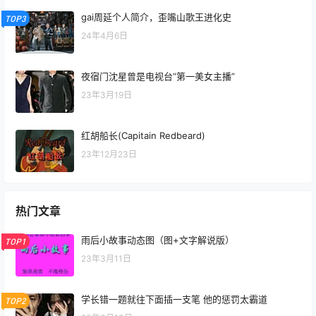
gai周延个人简介，歪嘴山歌王进化史
TOP3
24年4月6日
夜宿门沈星曾是电视台“第一美女主播”
23年3月19日
红胡船长(Capitain Redbeard)
23年12月23日
热门文章
雨后小故事动态图（图+文字解说版）
TOP1
23年3月11日
学长错一题就往下面插一支笔 他的惩罚太霸道
TOP2