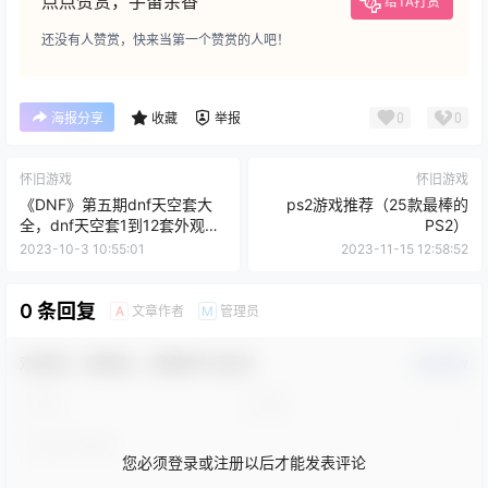
点点赞赏，手留余香
给TA打赏
还没有人赞赏，快来当第一个赞赏的人吧！
0
0
海报分享
收藏
举报
怀旧游戏
怀旧游戏
《DNF》第五期dnf天空套大
ps2游戏推荐（25款最棒的
全，dnf天空套1到12套外观图
PS2）
片
2023-10-3 10:55:01
2023-11-15 12:58:52
0 条回复
文章作者
管理员
A
M
欢迎您，新朋友，感谢参与互动！
确认修改
您必须登录或注册以后才能发表评论