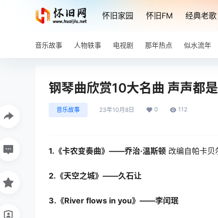
怀旧家园
怀旧FM
经典老歌
音乐故事
人物轶事
电视剧
那年热点
似水流年
钢琴曲欣赏10大名曲 声声都
0
112
音乐故事
23年10月8日
1.《卡农变奏曲》——乔治·温斯顿
改编自帕卡贝
2.《天空之城》——久石让
3.《River flows in you》——李闰珉