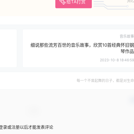
给TA打赏
共0
音乐故事
细说那些流芳百世的音乐故事，欣赏10首经典怀旧钢
琴作品
2023-10-8 18:46:59
每一个不曾起舞的日子，都是对生命
确
登录或注册以后才能发表评论