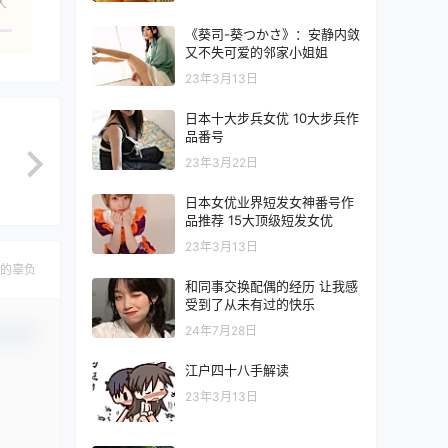
人
《葵司-葵つかさ》：安静内敛
又不失可爱的邻家小姐姐
23年3月13日
日本十大步兵女优 10大步兵作
品番号
23年3月22日
日本女优业界短发女神番号作
品推荐 15大顶级短发女优
23年3月13日
的辜负
和同事交换配偶的经历 让我感
受到了从未有过的快乐
24年7月28日
认修改
江户四十八手解读
23年3月13日