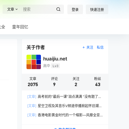
文章
登录
快速注册
大全
童年回忆
关于作者
关注
私信
huaijiu.net
高中
Lv3
文章
评论
关注
粉丝
2075
9
2
43
[文章]
高考前的“最后一课”泪点满满 “没有题了，
我们只能送你们到这儿”，1400万考生逐鹿2026
[文章]
星空卫视及其音乐V频道停播掀起怀旧潮，
高考！
观众：想念全班讨论火影的日子，谢谢童年玩伴
[文章]
香港电影黄金时代的一个缩影—风靡全亚
洲的香港情色电影