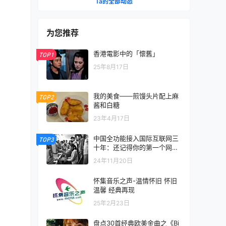
Ta的全部动态
为您推荐
香港電影中的「懷舊」
TOP1
25年8月17日
我的美食——煎馒头片配上麻
TOP2
酱和白糖
23年4月17日
中国全功能接入国际互联网三
TOP3
十年：还记得你的第一个网名
吗？
24年11月20日
怀集音乐之声-温情怀旧 怀旧
温馨 经典再现
25年2月23日
盘点30首经典欧美金曲之《Bi