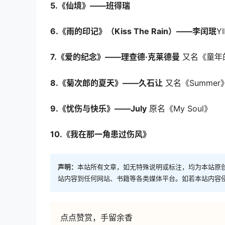
5.《仙境》——班得瑞
6.《雨的印记》（Kiss The Rain）——李闰珉
Y
7.《爱的纪念》——理查德·克莱德曼
又名《童年
8.《菊次郎的夏天》——久石让
又名《Summer
9.《忧伤与快乐》——July
原名《My Soul》
10.《我在那一角患过伤风》
声明：
本站所有文章，如无特殊说明或标注，均为本站原
站内容到任何网站、书籍等各类媒体平台。如若本站内容
点点赞赏，手留余香