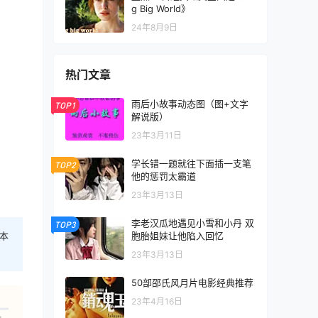
g Big World》
24年8月9日
热门文章
雨后小故事动态图（图+文字
TOP1
解说版）
23年3月11日
学长错一题就往下面插一支笔
TOP2
他的惩罚太霸道
23年3月13日
李老汉瓜地遇见小雪和小丹 双
TOP3
胞胎姐妹让他陷入回忆
本
23年3月13日
50部邵氏风月片电影经典推荐
23年4月16日