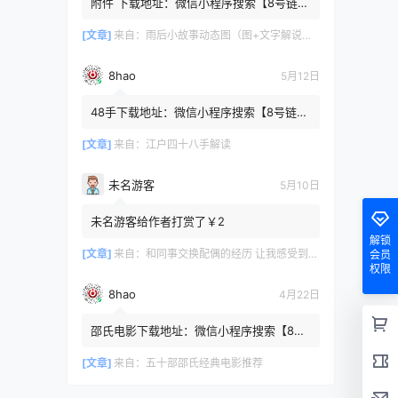
附件 下载地址：微信小程序搜索【8号链
】 在文件查询框内输入【447c4cb3】口令
或保存下方二维码微信里...
[文章]
来自：
雨后小故事动态图（图+文字解说版）
8hao
5月12日
48手下载地址：微信小程序搜索【8号链
】 在文件查询框内输入【b4801a06】口令
或保存下方二维码微信里识别
[文章]
来自：
江户四十八手解读
未名游客
5月10日
未名游客给作者打赏了￥2
解锁
[文章]
来自：
和同事交换配偶的经历 让我感受到了从未有过的快乐
会员
权限
8hao
4月22日
邵氏电影下载地址：微信小程序搜索【8号
链 】 在文件查询框内输入【4f7576cb】口
令或保存下方二维码微...
[文章]
来自：
五十部邵氏经典电影推荐