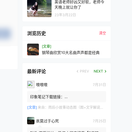
英语老师好凶又好软，老师今
天晚上就让你了
23年3月22日
浏览历史
清空
提交
[文章]
钢琴曲欣赏10大名曲声声都是经典
最新评论
PREV
NEXT
噢噢噢
7月31日
印象笔记下载链接：
https://zzz.jldgt.com/zzz/z3.html
[文章]
来自：
雨后小故事动态图（图+文字解说版）
哀莫过于心死
7月25日