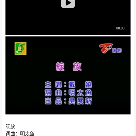
绽放
词曲：明太鱼