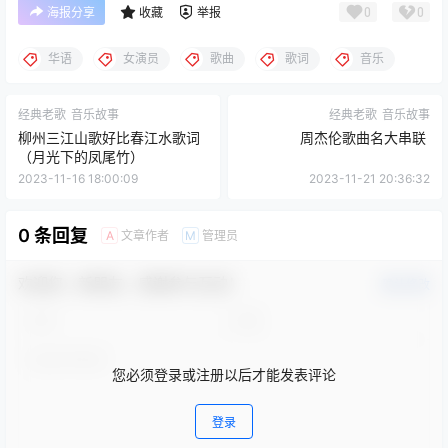
0
0
海报分享
收藏
举报
华语
女演员
歌曲
歌词
音乐
经典老歌
音乐故事
经典老歌
音乐故事
柳州三江山歌好比春江水歌词
周杰伦歌曲名大串联
（月光下的凤尾竹）
2023-11-16 18:00:09
2023-11-21 20:36:32
0 条回复
文章作者
管理员
A
M
欢迎您，新朋友，感谢参与互动！
确认修改
您必须登录或注册以后才能发表评论
登录