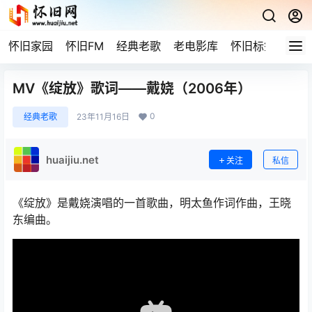
怀旧家园
怀旧FM
经典老歌
老电影库
怀旧标签
网站
MV《绽放》歌词——戴娆（2006年）
0
经典老歌
23年11月16日
huaijiu.net
关注
私信
《绽放》是戴娆演唱的一首歌曲，明太鱼作词作曲，王晓
东编曲。