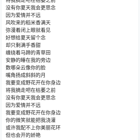
将我摘走吧在枯萎之前
没有你夏天我会更思念
因为爱情并不远
风吹来的稻米香满天
弥漫着闭上眼就看见
好想给夏天留个念
却只剩满手香甜
缠绕着马蹄的青草田
安静的睡在我的旁边
数哪朵云像你的脸
嘴角扬成斜斜的月
我要变成野花开在你身边
将我摘走吧在枯萎之前
没有你夏天我会更思念
因为爱情并不远
我要变成野花开在你身边
你的微笑就能把我浇灌
或许我配不上你美丽花环
但也会开的娇艳