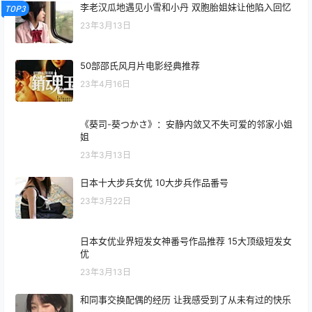
李老汉瓜地遇见小雪和小丹 双胞胎姐妹让他陷入回忆
TOP3
23年3月13日
50部邵氏风月片电影经典推荐
23年4月16日
《葵司-葵つかさ》：安静内敛又不失可爱的邻家小姐
姐
23年3月13日
日本十大步兵女优 10大步兵作品番号
23年3月22日
日本女优业界短发女神番号作品推荐 15大顶级短发女
优
23年3月13日
和同事交换配偶的经历 让我感受到了从未有过的快乐