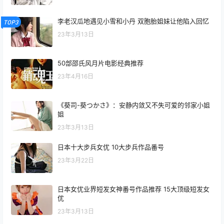
李老汉瓜地遇见小雪和小丹 双胞胎姐妹让他陷入回忆
TOP3
23年3月13日
50部邵氏风月片电影经典推荐
23年4月16日
《葵司-葵つかさ》：安静内敛又不失可爱的邻家小姐
姐
23年3月13日
日本十大步兵女优 10大步兵作品番号
23年3月22日
日本女优业界短发女神番号作品推荐 15大顶级短发女
优
23年3月13日