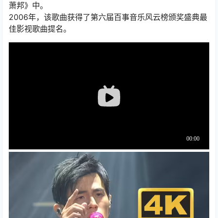
萧邦》中。
2006年，该歌曲获得了第六届百事音乐风云榜颁奖盛典最
佳影视歌曲提名。