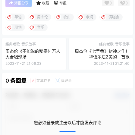
0
0
海报分享
收藏
举报
华语
周杰伦
歌曲
歌词
演唱会
现场
音乐
经典老歌
音乐故事
经典老歌
音乐故事
周杰伦《不能说的秘密》万人
周杰伦《七里香》封神之作！
大合唱现场
华语乐坛Z美的一首歌
2023-11-21 21:06:33
2023-11-21 21:21:40
0 条回复
文章作者
管理员
A
M
欢迎您，新朋友，感谢参与互动！
确认修改
您必须登录或注册以后才能发表评论