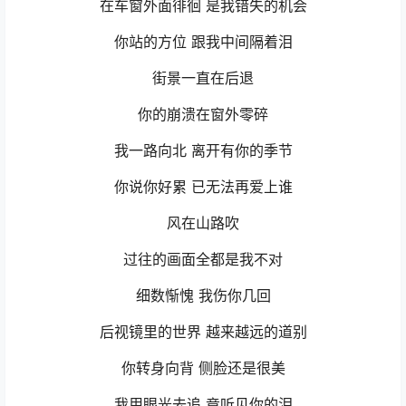
在车窗外面徘徊 是我错失的机会
你站的方位 跟我中间隔着泪
街景一直在后退
你的崩溃在窗外零碎
我一路向北 离开有你的季节
你说你好累 已无法再爱上谁
风在山路吹
过往的画面全都是我不对
细数惭愧 我伤你几回
后视镜里的世界 越来越远的道别
你转身向背 侧脸还是很美
我用眼光去追 竟听见你的泪