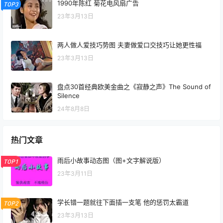
1990年陈红 菊花电风扇广告
TOP3
23年3月13日
两人做人爱技巧势图 夫妻做爱口交技巧让她更性福
23年3月13日
盘点30首经典欧美金曲之《寂静之声》The Sound of
Silence
24年8月8日
热门文章
雨后小故事动态图（图+文字解说版）
TOP1
23年3月11日
学长错一题就往下面插一支笔 他的惩罚太霸道
TOP2
23年3月13日