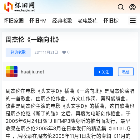
怀旧家园
怀旧FM
经典老歌
老电影库
怀旧标签
网站
周杰伦《一路向北》
0
经典老歌
23年11月21日
huaijiu.net
关注
私信
周杰伦在电影《头文字D》插曲《一路向北》是周杰伦演唱
的一首歌曲，由周杰伦作曲，方文山作词，蔡科俊编曲。
该曲是周杰伦主演的电影《头文字D》的插曲，这首歌曲也
是周杰伦继《断了的弦》之后，再度为电影创作插曲。于
2005年6月24日随“J Ⅲ”MP3随身听的推出而发行，最早
收录在周杰伦2005年8月在日本发行的精选集《Initial J》
中 ，后收录在周杰伦2005年11月1日发行的专辑《11月的