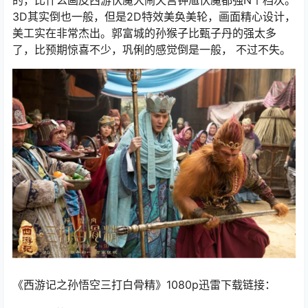
的，比什么画皮西游伏魔大闹天宫钟馗伏魔都强N个档次。
3D其实倒也一般，但是2D特效美奂美轮，画面精心设计，
美工实在非常杰出。郭富城的孙猴子比甄子丹的强太多
了，比预期惊喜不少，巩俐的感觉倒是一般， 不过不失。
《西游记之孙悟空三打白骨精》1080p迅雷下载链接：