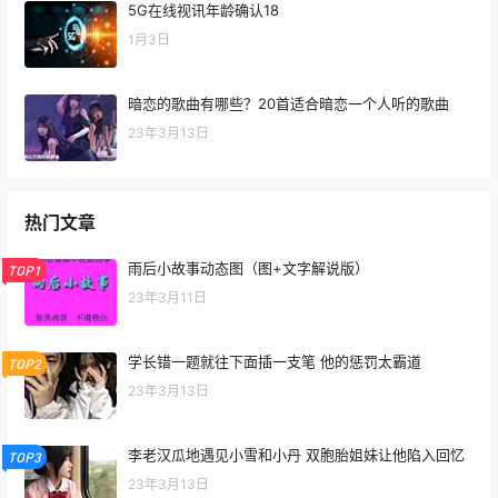
5G在线视讯年龄确认18
1月3日
暗恋的歌曲有哪些？20首适合暗恋一个人听的歌曲
23年3月13日
热门文章
雨后小故事动态图（图+文字解说版）
TOP1
23年3月11日
学长错一题就往下面插一支笔 他的惩罚太霸道
TOP2
23年3月13日
李老汉瓜地遇见小雪和小丹 双胞胎姐妹让他陷入回忆
TOP3
23年3月13日