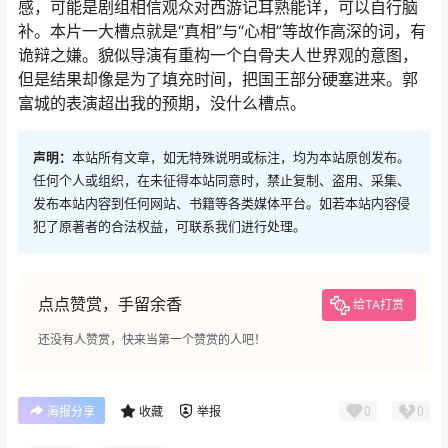
感，可能是剧组相信观众对西游记耳熟能详，可以自行脑
补。本片一大槽点就是“真相”与“心相”等故作高深的词，有
诡辩之嫌。貌似导演有重构一个白骨夫人世界观的意图，
但是结果却像是为了填充时间，把国王部分硬塞进来。郭
富城的表演超出我的预期，没什么槽点。
声明：
本站所有文章，如无特殊说明或标注，均为本站原创发布。
任何个人或组织，在未征得本站同意时，禁止复制、盗用、采集、
发布本站内容到任何网站、书籍等各类媒体平台。如若本站内容侵
犯了原著者的合法权益，可联系我们进行处理。
点点赞赏，手留余香
给TA打赏
还没有人赞赏，快来当第一个赞赏的人吧！
0
0
海报分享
收藏
举报