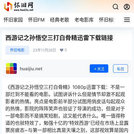
怀旧家园
怀旧FM
经典老歌
老电影库
怀旧标签
网站
西游记之孙悟空三打白骨精迅雷下载链接
0
怀旧电影
23年11月26日
huaijiu.net
关注
私信
《西游记之孙悟空三打白骨精》1080p迅雷下载：不是一
部烂到不能看的电影。试图讲诉什么但是情节却激不起观
影者的热情。亮点是电影前半部分试图用俏皮话勾起观众
的热情，影院的阵阵笑声也验证了导演的成功，但是对于
一部电影而不是搞笑短剧，这又能代表什么。唯一值得称
道的也就特效了，勉强十亿的“特效西游”已经在市场上显露
票房疲态~与第一部相比真是天壤之别，这部视效算是国内