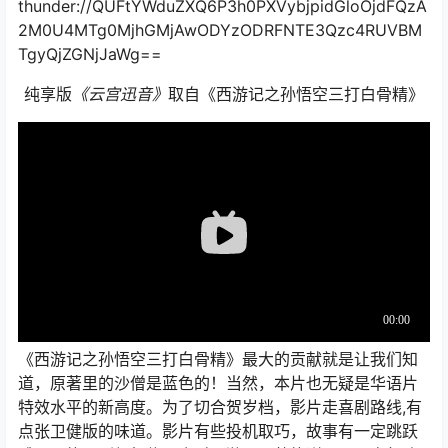
thunder://QUFtYWduZXQ6P3h0PXVybjpidGloOjdFQzA
2M0U4MTg0MjhGMjAwODYzODRFNTE3Qzc4RUVBM
TgyQjZGNjJaWg==
纯享版
《云宫迅音》
取自《西游记之孙悟空三打白骨精》
《西游记之孙悟空三打白骨精》最大的贡献就是让我们知
道，原著里的沙僧是蓝色的！当然，本片也无疑是华语片
特效水平的新高度。为了切合贺岁档，影片走喜剧路线,有
点张卫健版的味道。影片有些投机取巧，故事有一定跳跃