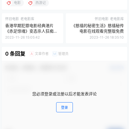
电影
西游记
怀旧电影
老电影库
怀旧电影
老电影库
香港早期犯罪电影经典港片
《慈禧的秘密生活》慈禧秘传
《赤足惊魂》变态杀人狂痴恋
电影在线观看完整版免费
美女大长腿，专挑美女下手！
2023-11-26 15:05:42
2023-11-26 18:35:10
0 条回复
文章作者
管理员
A
M
欢迎您，新朋友，感谢参与互动！
确认修改
您必须登录或注册以后才能发表评论
登录