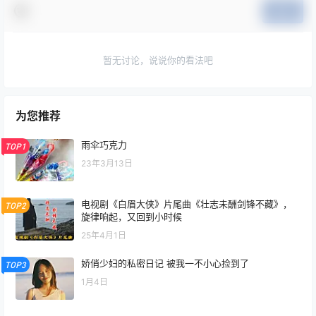
提交
暂无讨论，说说你的看法吧
为您推荐
雨伞巧克力
TOP1
23年3月13日
电视剧《白眉大侠》片尾曲《壮志未酬剑锋不藏》，
TOP2
旋律响起，又回到小时候
25年4月1日
娇俏少妇的私密日记 被我一不小心捡到了
TOP3
1月4日