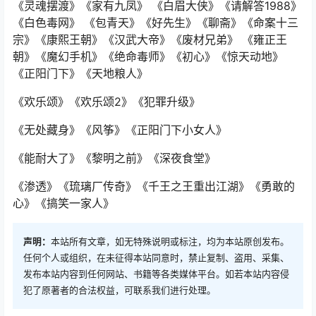
《灵魂摆渡》《家有九凤》 《白眉大侠》《请解答1988》
《白色毒网》 《包青天》《好先生》《聊斋》《命案十三
宗》《康熙王朝》《汉武大帝》《废材兄弟》 《雍正王
朝》《魔幻手机》《绝命毒师》《初心》《惊天动地》
《正阳门下》《天地粮人》
《欢乐颂》《欢乐颂2》《犯罪升级》
《无处藏身》《风筝》《正阳门下小女人》
《能耐大了》《黎明之前》《深夜食堂》
《渗透》《琉璃厂传奇》《千王之王重出江湖》《勇敢的
心》《搞笑一家人》
声明：
本站所有文章，如无特殊说明或标注，均为本站原创发布。
任何个人或组织，在未征得本站同意时，禁止复制、盗用、采集、
发布本站内容到任何网站、书籍等各类媒体平台。如若本站内容侵
犯了原著者的合法权益，可联系我们进行处理。