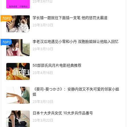
23年3月11日
学长错一题就往下面插一支笔 他的惩罚太霸道
TOP2
23年3月13日
李老汉瓜地遇见小雪和小丹 双胞胎姐妹让他陷入回忆
TOP3
23年3月13日
50部邵氏风月片电影经典推荐
23年4月16日
《葵司-葵つかさ》：安静内敛又不失可爱的邻家小姐
姐
23年3月13日
日本十大步兵女优 10大步兵作品番号
23年3月22日