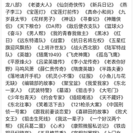
龙八部》 《老婆大人》《仙剑奇侠传》《新兵日记》 《燕
子李三》《宝莲灯》《宝莲灯前传》 《真命小和尚》《九
岁县太爷》《花样男子》 《神话》《寻秦记》《神雕侠
侣》《天下粮仓》《DA师》《敌后便衣支队》《篮球火》
《奋斗》《男人帮》《我的青春我做主》 《黑冰》《红
日》《远东特遣队》《战雷》 《抗日名将左权》《五星红
旗迎风飘扬》 《上将许世友》《战火西北狼》《陆军特战
队》《英雄》《猎鹰1949》《飞虎神鹰》 《孤岛飞鹰》
《平原烽火》《吕梁英雄传》 《李小龙传奇》《老表你好
野》马鸣风萧 《薛仁贵传奇》《隋唐英雄》《半路夫妻》
《落地请开手机》《机灵小不懂》《征服》 《小鱼儿与花
无缺》《编辑部的故事》 《聚宝盆》《我爱我家》《东北
一家人》 《武装特警》《墓道》《狙击手》《大宅门》
《少年包青天》《约会专家》《插翅难逃》 《天不藏奸》
《东北往事》《笑着活下去》 《121枪杀大案》《中国刑
侦一号案》 《跟我前妻谈恋爱》《喜耕田的故事》 《败犬
女王》《狙击生死线》《我这一辈子》 《一个好汉两个
帮》《民兵葛二蛋》《心术》 《康熙微服私访记》《铁齿
铜牙纪晓岚》 《五月槐花香》《宰相刘罗锅》《上门女