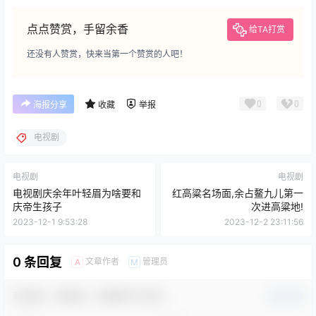
点点赞赏，手留余香
给TA打赏
还没有人赞赏，快来当第一个赞赏的人吧！
0
0
海报分享
收藏
举报
电视剧
电视剧
电视剧
电视剧庆余年叶轻眉为啥要和
红高粱名场面,余占鳌九儿第一
庆帝生孩子
次进高粱地!
2023-12-1 9:53:28
2023-12-2 23:11:56
0 条回复
文章作者
管理员
A
M
欢迎您，新朋友，感谢参与互动！
确认修改