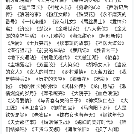
婿》 《僵尸道长》《神秘人质》《勇敢的心》 《西游记后
传》《浪漫的事》《粉红女郎》 《铁梨花》《永不磨灭的
番号》《一代枭雄》 《家有儿女》《屌丝男士》《爱情公
寓》《济公》《楚汉》《金粉世家》《八大豪侠》 《金太
郎的幸福生活》《小儿难养》《海派甜心》《阿旺新传》
《后厨》《士兵突击》 《炊事班的故事》《神医大道公》
《潜行狙击》《前妻的车站》《鹿鼎记》《胜者为王》
《地下交通站》《射雕英雄传》《笑傲江湖》 《傻春》
《尘埃落定》《双面胶》《大染房》 《胡杨女人》《当家
的女人》《女人的村庄》 《乡村爱情》《火蓝刀锋》《我
是特种兵2》 《历史的天空》《狼毒花》《亮剑》《雪
豹》 《我的团长我的团》《武林外传》《龙门镖局》《激
情燃烧的岁月》《军歌嘹亮》 《大院子》《血色浪漫》
《父母爱情》 《与青春有关的日子》《神探狄仁杰》 《大
工匠》《李卫当官》《御前四宝》 《马向阳下乡》《人是
铁饭是钢》《老农民》 《抹布女也有春天》《钢铁年代》
《夫妻那些事》《婚姻保卫战》《媳妇的美好时代》 《咱
们结婚吧》《王贵与安娜》《海棠依旧》 《换了人间》