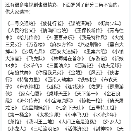
还有很多电视剧也很精彩，下面罗列了部分口碑不错的，
供大家选择：
《二号交通站》《使徒行者》《谍战深海》 《街舞少年》
《人民的名义》《情满四合院》 《王保长新传》《青岛往
事》《哈儿传奇》 《神医喜来乐》《我是特种兵》《火线
三兄弟》《万卷楼》《麻辣方邻》《燕赵刑警》 《黑白大
搏斗》《沙场点兵》《西安大追捕》 《重案六组》《小镇
大法官》《飞虎队》 《林师傅在首尔》《东游记》《新娘
18岁》 《水浒传》《三国演义》《西游记》《功夫足球》
《与狼共舞》《你是我兄弟》《金婚》 《风云》《侠客
行》《特警力量》《西南大劫案》《铁核桃》《布衣天
子》《布衣神相》 《越狱》《连城决》《佐罗》《霹雳游
侠》 《家有仙妻》《桌球天王》《天下第一》 《金石良
缘》《济公传奇》《小宝与康熙》 《惊艳一枪》《倚天屠
龙记》《流星蝴蝶剑》 《七剑下天山》《五号特工组》
《第一桶金》 《太极宗师》《小李飞刀》《水浒少年》
《茶馆》《我叫王土地》《人间正道是沧桑》 《外乡人》
《小龙人》《三毛流浪记》 《活佛济公》《封神榜》《天