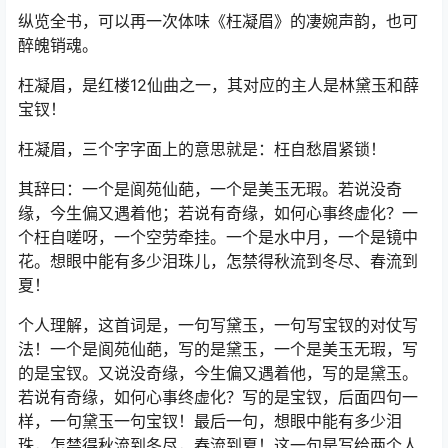
纵览全书，可以再一次体味《枉凝眉》的凄婉声韵，也可
醉魄销魂。
枉凝眉，是红楼12仙曲之一，其对应的主人是林黛玉和薛
宝钗！
枉凝眉，三个字字面上的意思就是：枉自愁眉紧锁！
其辞曰：一个是阆苑仙葩，一个是美玉无瑕。若说没奇
缘，今生偏又遇着他；若说有奇缘，如何心事终虚化？一
个枉自嗟呀，一个空劳牵挂。一个是水中月，一个是镜中
花。想眼中能有多少泪珠儿，怎禁得秋流到冬尽、春流到
夏！
个人理解，这首词是，一句写黛玉，一句写宝钗的对仗写
法！一个是阆苑仙葩，写的是黛玉，一个是美玉无瑕，写
的是宝钗。又说没奇缘，今生偏又遇着他，写的是黛玉。
若说有奇缘，如何心事终虚化？写的是宝钗，后面四句一
样，一句黛玉一句宝钗！最后一句，想眼中能有多少泪
珠，怎禁得秋流到冬尽，春流到夏！这一句是写给两个人