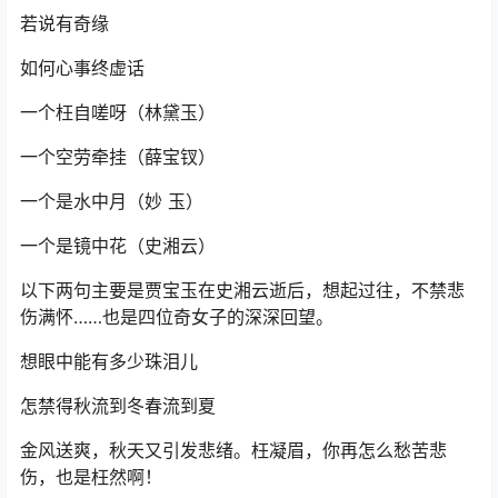
若说有奇缘
如何心事终虚话
一个枉自嗟呀（林黛玉）
一个空劳牵挂（薛宝钗）
一个是水中月（妙 玉）
一个是镜中花（史湘云）
以下两句主要是贾宝玉在史湘云逝后，想起过往，不禁悲
伤满怀……也是四位奇女子的深深回望。
想眼中能有多少珠泪儿
怎禁得秋流到冬春流到夏
金风送爽，秋天又引发悲绪。枉凝眉，你再怎么愁苦悲
伤，也是枉然啊！