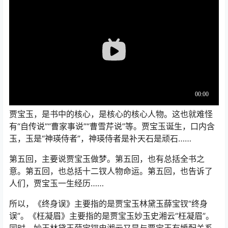
贾宝玉，是书中的核心，是核心的核心人物。这也就难怪
有“自传说”“曹家事说”“曹雪芹说”等。贾宝玉诞生，口内含
玉，玉是“神瑛侍者”，神瑛侍者是补天石是顽石……
第五回，主要说贾宝玉做梦。第五回，也有总括全书之
意。第五回，也总括十二钗人物命运。第五回，也告诉了
人们，贾宝玉一生经历……
所以，《终身误》主要指的是贾宝玉林黛玉薛宝钗“终身
误”。《枉凝眉》主要指的是贾宝玉妙玉史湘云“枉凝眉”。