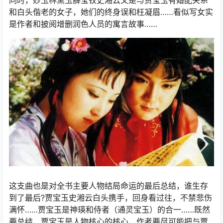
同时，妙玉林黛玉薛宝钗史湘云又是与贾宝玉有婚配关系
和白头偕老的女子，她们的终身误和枉凝眉……看似写女实
是作者和披阅增删润色人员的寓言故事……
这支曲也是对全书主要人物结局命运的最后总结，谁生存
到了最后?贾宝玉史湘云白头携手，回身看过往，不禁悲伤
满怀……贾宝玉是神瑛和侍者（通灵宝玉）的合一……既然
要总结，贾宝玉是人物核心的核心，作者要尽可能把与贾