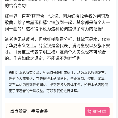
的结合之句！
红学界一直有“钗黛合一”之说，因为红楼12金钗的判词及
歌曲，除了林黛玉和薛宝钗放到一起，其余都是每个人一
词一曲的！这不得不说为这种论调提供了有力的证据！
笔者也无从反对，但就红楼隐意分析，林黛玉是木，代表
了华夏忠义之士。薛宝钗是金代表了满清皇权以及旗下奴
才。（贾宝玉代表南明王权）这两个人怎么也不可能合一
的。作者如此之设定，不能说不为奇怪也
声明：
本站所有文章，如无特殊说明或标注，均为本站原创发布。
任何个人或组织，在未征得本站同意时，禁止复制、盗用、采集、
发布本站内容到任何网站、书籍等各类媒体平台。如若本站内容侵
犯了原著者的合法权益，可联系我们进行处理。
点点赞赏，手留余香
给TA打赏