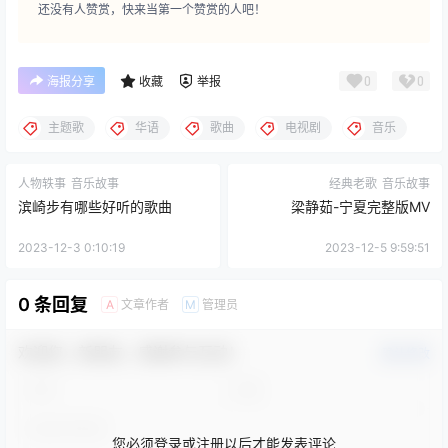
还没有人赞赏，快来当第一个赞赏的人吧！
0
0
海报分享
收藏
举报
主题歌
华语
歌曲
电视剧
音乐
人物轶事
音乐故事
经典老歌
音乐故事
滨崎步有哪些好听的歌曲
梁静茹-宁夏完整版MV
2023-12-3 0:10:19
2023-12-5 9:59:51
0 条回复
文章作者
管理员
A
M
欢迎您，新朋友，感谢参与互动！
确认修改
您必须登录或注册以后才能发表评论