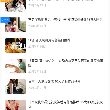
23年3月13日
李老汉瓜地遇见小雪和小丹 双胞胎姐妹让他陷入回忆
TOP3
23年3月13日
50部邵氏风月片电影经典推荐
23年4月16日
《葵司-葵つかさ》：安静内敛又不失可爱的邻家小姐
姐
23年3月13日
日本十大步兵女优 10大步兵作品番号
23年3月22日
日本女优业界短发女神番号作品推荐 15大顶级短发女
优