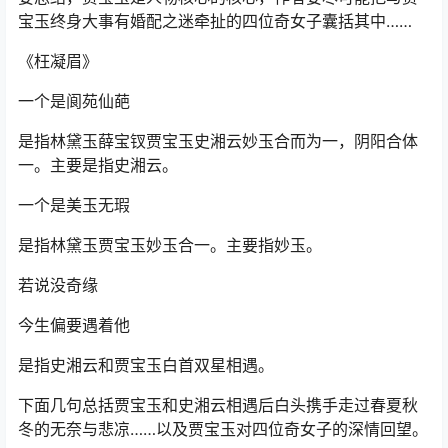
宝玉终身大事有婚配之迷牵扯的四位奇女子囊括其中……
《枉凝眉》
一个是阆苑仙葩
是指林黛玉薛宝钗贾宝玉史湘云妙玉合而为一，阴阳合体
一。主要是指史湘云。
一个是美玉无瑕
是指林黛玉贾宝玉妙玉合一。主要指妙玉。
若说没奇缘
今生偏要遇着他
是指史湘云和贾宝玉白首双星相遇。
下面几句总括贾宝玉和史湘云相遇后白头携手走过春夏秋
冬的无奈与悲凉……以及贾宝玉对四位奇女子的深情回望。