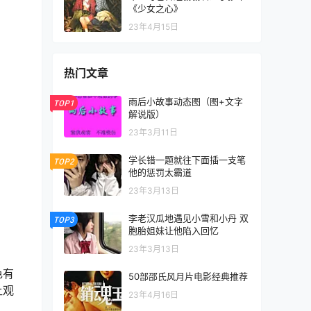
《少女之心》
23年4月15日
热门文章
雨后小故事动态图（图+文字
TOP1
解说版）
23年3月11日
学长错一题就往下面插一支笔
TOP2
他的惩罚太霸道
23年3月13日
李老汉瓜地遇见小雪和小丹 双
TOP3
胞胎姐妹让他陷入回忆
23年3月13日
色有
50部邵氏风月片电影经典推荐
让观
23年4月16日