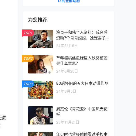
Ta的全部动态
为您推荐
演员于和伟个人资料：成名后
TOP1
资助7个哥哥姐姐，独宠妻子3
0年
24年5月16日
草莓樱桃丝瓜绿巨人秋葵榴莲
TOP2
是什么意思？
24年8月28日
80后怀旧的五大日本动漫作品
TOP3
24年3月5日
周杰伦《青花瓷》中国风天花
板
众进
23年11月21日
之
年少时也曾经偷偷看过手抄本