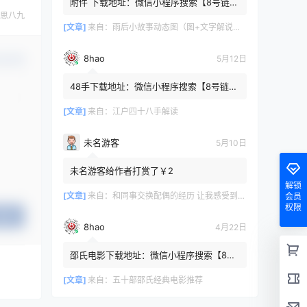
附件 下载地址：微信小程序搜索【8号链
】 在文件查询框内输入【447c4cb3】口令
思八九
或保存下方二维码微信里...
[文章]
来自：
雨后小故事动态图（图+文字解说版）
8hao
5月12日
认修改
48手下载地址：微信小程序搜索【8号链
】 在文件查询框内输入【b4801a06】口令
或保存下方二维码微信里识别
[文章]
来自：
江户四十八手解读
未名游客
5月10日
未名游客给作者打赏了￥2
解锁
[文章]
来自：
和同事交换配偶的经历 让我感受到了从未有过的快乐
会员
权限
提交
8hao
4月22日
邵氏电影下载地址：微信小程序搜索【8号
链 】 在文件查询框内输入【4f7576cb】口
令或保存下方二维码微...
[文章]
来自：
五十部邵氏经典电影推荐