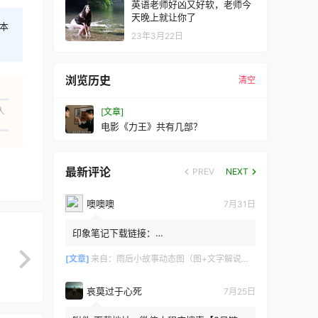
英语老师好凶又好软，老师今
天晚上就让你了
本
23年3月22日
浏览历史
清空
人
[文章]
电影《力王》共有几部？
最新评论
PREV
NEXT
噢噢噢
7月31日
印象笔记下载链接：
https://zzz.jldgt.com/zzz/z3.html
[文章]
来自：
雨后小故事动态图（图+文字解说版）
哀莫过于心死
7月25日