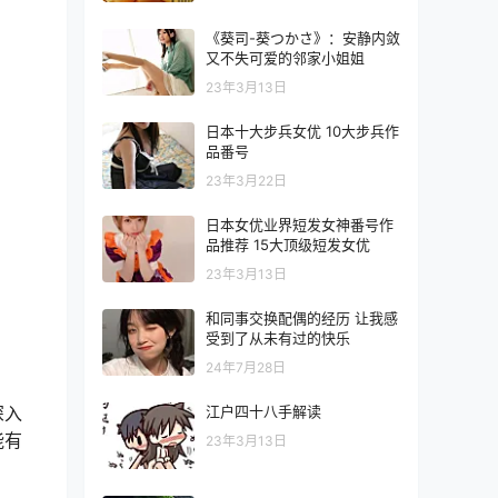
《葵司-葵つかさ》：安静内敛
又不失可爱的邻家小姐姐
23年3月13日
日本十大步兵女优 10大步兵作
品番号
23年3月22日
日本女优业界短发女神番号作
品推荐 15大顶级短发女优
23年3月13日
和同事交换配偶的经历 让我感
受到了从未有过的快乐
24年7月28日
江户四十八手解读
深入
能有
23年3月13日