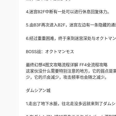
4.迷宫B2F中断有一处可以进行休息回复体力。
5.由B3F再次进入B2F，迷宫左边有一条隐藏的
6.经过重重困难，终于来到迷宫深处与オクトマ
BOSS战：オクトマンモス
最终幻想4图文攻略流程详解 FF4全流程攻略
这家伙没什么需要特别注意的地方，它的弱点是害
少，它的爪会减少，攻击频率也会随之减少。
ダムシアン城
1.走出了地下水脈，往北走没多远就来到了ダム