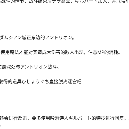
制性战斗的情节，战斗结束后テラ离去，ギルバート加入，并取得
到ダムシアン城正东边的アントリオン。
要使用魔法才能对其造成大伤害的敌人出现，注意MP的消耗。
!在最深处与アントリオン战斗。
点取得的道具ひじょうぐち直接脱离迷宫吧!
击还会进行反击，要多使用吟游诗人ギルバート的特技进行回复。
。