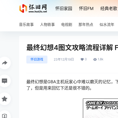
怀旧家园
怀旧FM
经典老歌
音乐故事
人物轶事
电视剧
那年热点
似水流年
最终幻想4图文攻略流程详解 
0
1.8k
怀旧游戏
23年12月19日
最终幻想是GBA主机玩家心中难以磨灭的记忆，
了，但是用来回忆下还是很不错的。