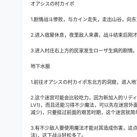
オアシスの村カイポ
1.剧情战斗惨败，与カイン走失，走出山谷，向
2.进入宿屋休息，夜里敌人来袭，战斗结束后刚
3.进入村庄右上方的民家发生ローザ生病的剧情
地下水脈
1.前往オアシスの村カイポ东北方的洞窟，进入
2.这个迷宫可能会比较吃力，因为新加入的リデ
LV1)，而且还能习得不少魔法，可以先在迷宫
减少)，只要挺过前面的艰苦时期，这个迷宫就简
3.有不少敌人要使用魔法才能对其造成伤害，这点
法)，这下战斗轻松多了。