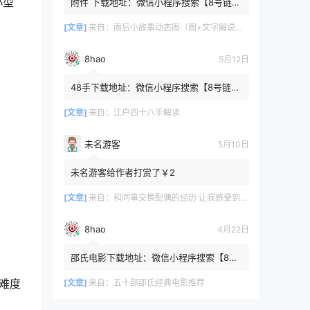
小型
附件 下载地址：微信小程序搜索【8号链
】 在文件查询框内输入【447c4cb3】口令
或保存下方二维码微信里...
[文章]
来自：
雨后小故事动态图（图+文字解说版）
8hao
5月12日
48手下载地址：微信小程序搜索【8号链
】 在文件查询框内输入【b4801a06】口令
或保存下方二维码微信里识别
[文章]
来自：
江户四十八手解读
未名游客
5月10日
未名游客给作者打赏了￥2
[文章]
来自：
和同事交换配偶的经历 让我感受到了从未有过的快乐
8hao
4月22日
邵氏电影下载地址：微信小程序搜索【8号
链 】 在文件查询框内输入【4f7576cb】口
难度
令或保存下方二维码微...
[文章]
来自：
五十部邵氏经典电影推荐