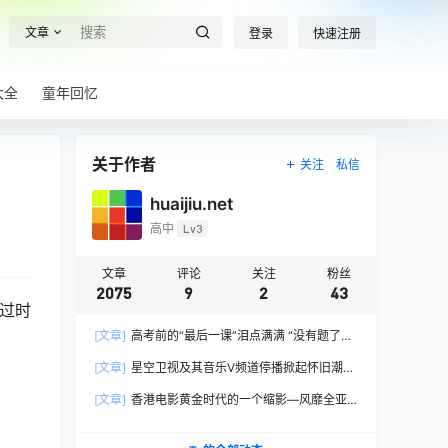
文章
登录
快速注册
大全
童年回忆
关于作者
关注
私信
huaijiu.net
高中
Lv3
文章
评论
关注
粉丝
2075
9
2
43
过时
[文章]
高考前的“最后一课”泪点满满 “没有题了，
我们只能送你们到这儿”，1400万考生逐鹿2026
[文章]
星空卫视及其音乐V频道停播掀起怀旧潮，
高考！
观众：想念全班讨论火影的日子，谢谢童年玩伴
[文章]
香港电影黄金时代的一个缩影—风靡全亚
洲的香港情色电影