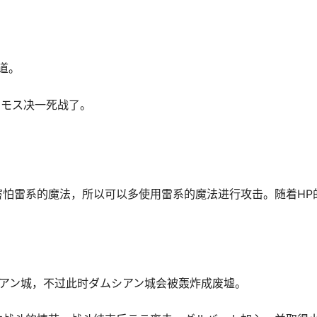
通道。
ンモス决一死战了。
怕雷系的魔法，所以可以多使用雷系的魔法进行攻击。随着HP
シアン城，不过此时ダムシアン城会被轰炸成废墟。