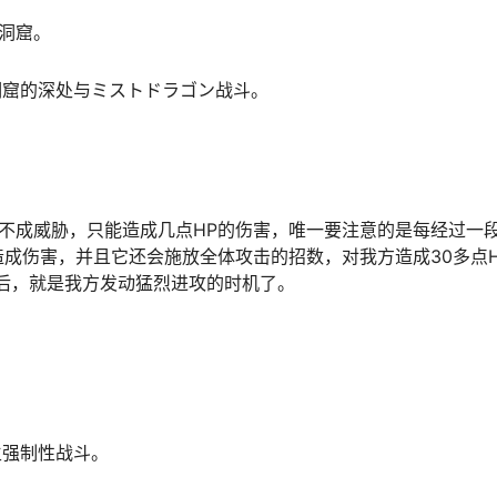
の洞窟。
洞窟的深处与ミストドラゴン战斗。
造不成威胁，只能造成几点HP的伤害，唯一要注意的是每经过一
成伤害，并且它还会施放全体攻击的招数，对我方造成30多点H
后，就是我方发动猛烈进攻的时机了。
生强制性战斗。