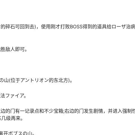
方的碎石可回到去)，使用刚才打败BOSS得到的道具给ローザ治
战胜敌人即可。
の山(位于アントリオン的东北方)。
魔法ファイア。
左边的门有一记录点和不少宝箱;右边的门发生剧情，并进入强制
练几级再来。
能离开ボブスの山。