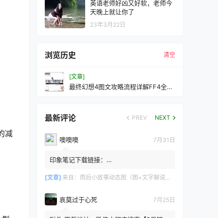
英语老师好凶又好软，老师今
天晚上就让你了
23年3月22日
浏览历史
清空
[文章]
最终幻想4图文攻略流程详解FF4全流
程攻略
最新评论
PREV
NEXT
的减
噢噢噢
7月31日
印象笔记下载链接：
https://zzz.jldgt.com/zzz/z3.html
[文章]
来自：
雨后小故事动态图（图+文字解说版）
哀莫过于心死
7月25日