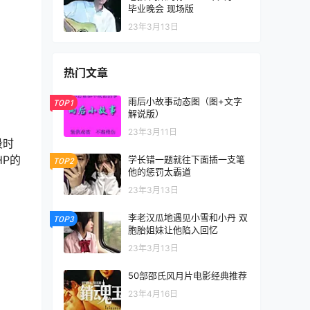
毕业晚会 现场版
23年3月13日
热门文章
雨后小故事动态图（图+文字
TOP1
解说版）
23年3月11日
段时
P的
学长错一题就往下面插一支笔
TOP2
他的惩罚太霸道
23年3月13日
李老汉瓜地遇见小雪和小丹 双
TOP3
胞胎姐妹让他陷入回忆
23年3月13日
50部邵氏风月片电影经典推荐
23年4月16日