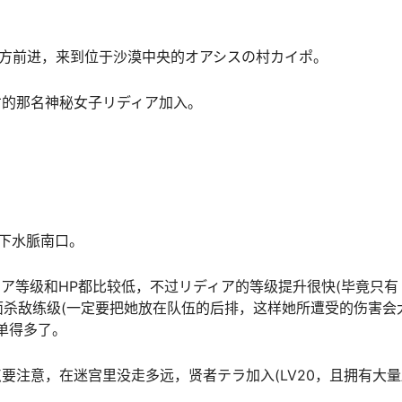
东方前进，来到位于沙漠中央的オアシスの村カイポ。
才的那名神秘女子リディア加入。
。
地下水脈南口。
ィア等级和HP都比较低，不过リディア的等级提升很快(毕竟只有
外面杀敌练级(一定要把她放在队伍的后排，这样她所遭受的伤害会
单得多了。
要注意，在迷宫里没走多远，贤者テラ加入(LV20，且拥有大量