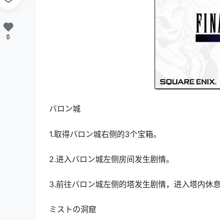
0
バロン城
1.取得バロン城右侧的3个宝箱。
2.进入バロン城左侧房间发生剧情。
3.前往バロン城左侧的塔发生剧情，进入塔内休
ミストの洞窟