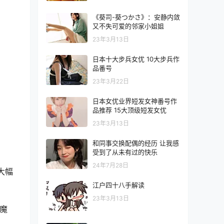
《葵司-葵つかさ》：安静内敛
又不失可爱的邻家小姐姐
23年3月13日
日本十大步兵女优 10大步兵作
品番号
23年3月22日
日本女优业界短发女神番号作
品推荐 15大顶级短发女优
23年3月13日
和同事交换配偶的经历 让我感
受到了从未有过的快乐
24年7月28日
大幅
江户四十八手解读
23年3月13日
魔