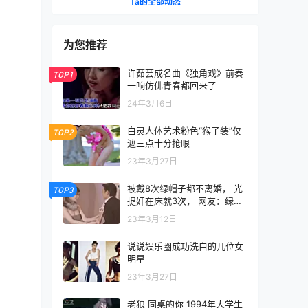
Ta的全部动态
为您推荐
许茹芸成名曲《独角戏》前奏
TOP1
一响仿佛青春都回来了
24年3月6日
白灵人体艺术粉色“猴子装”仅
TOP2
遮三点十分抢眼
23年3月27日
被戴8次绿帽子都不离婚， 光
TOP3
捉奸在床就3次， 网友：绿帽
奥特曼
23年3月12日
说说娱乐圈成功洗白的几位女
明星
23年3月27日
老狼 同桌的你 1994年大学生