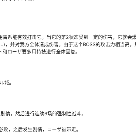
态用雷系能有效打击它。当它的第2状态受到一定的伤害，它就会
…)，并对我方全体造成伤害。由于这个BOSS的攻击力相当高，
ト和ローザ要多用特技进行全体回复。
ール城。
生剧情，然后进行连续6场的强制性战斗。
性必败，之后发生剧情，ローザ被带走。