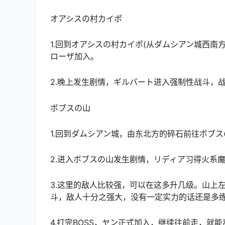
オアシスの村カイポ
1.回到オアシスの村カイポ(从ダムシアン城西南
ローザ加入。
2.晚上发生剧情，ギルバート进入强制性战斗，
ボブスの山
1.回到ダムシアン城，由东北方的碎石前往ボブス
2.进入ボブスの山发生剧情，リディア习得火系
3.这里的敌人比较强，可以在这多升几级。山上
斗，敌人十分之强大，没有一定实力的话还是多
4.打完BOSS，ヤン正式加入，继续往前走，就