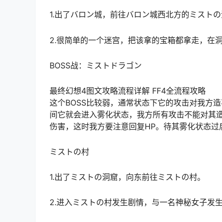
1.出了バロン城，前往バロン城西北方的ミスト
2.很简单的一个迷宫，把该拿的宝箱都拿走，在
BOSS战：ミストドラゴン
最终幻想4图文攻略流程详解 FF4全流程攻略
这个BOSS比较弱，通常状态下它的攻击对我方
间它就会进入雾化状态，我方所有攻击不能对其造
伤害，这时我方要注意回复HP。待其雾化状态过
ミストの村
1.出了ミストの洞窟，向东前往ミストの村。
2.进入ミストの村发生剧情，与一名神秘女子发