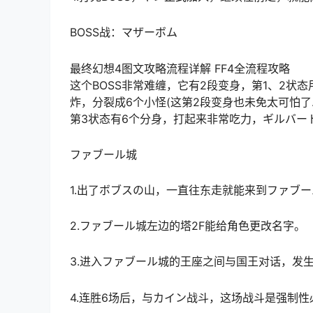
BOSS战：マザーボム
最终幻想4图文攻略流程详解 FF4全流程攻略
这个BOSS非常难缠，它有2段变身，第1、2状
炸，分裂成6个小怪(这第2段变身也未免太可怕了
第3状态有6个分身，打起来非常吃力，ギルバー
ファブール城
1.出了ボブスの山，一直往东走就能来到ファブ
2.ファブール城左边的塔2F能给角色更改名字。
3.进入ファブール城的王座之间与国王对话，发
4.连胜6场后，与カイン战斗，这场战斗是强制