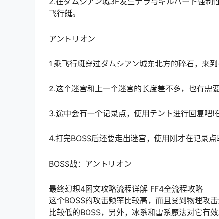
2.在ダムシアン城3F发生テラ与ギルバート强
飞行艇。
アントリオン
1.乘飞行艇穿过ダムシアン城东北方的碎石，来
2.这个迷宫和上一个迷宫的长度差不多，也有需
3.途中会有一个记录点，使用テント进行回复吧
4.打完BOSS后还要走出迷宫，使用刚才在记录
BOSS战：アントリオン
最终幻想4图文攻略流程详解 FF4全流程攻略
这个BOSS的攻击频率比较高，而且受到物理攻
比较低的BOSS，另外，冰系和雷系魔法对它有效