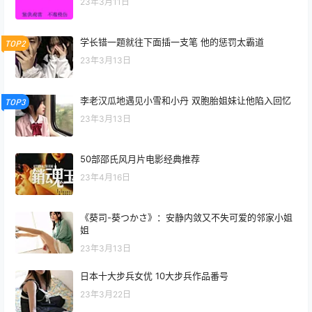
23年3月11日
学长错一题就往下面插一支笔 他的惩罚太霸道
TOP2
23年3月13日
李老汉瓜地遇见小雪和小丹 双胞胎姐妹让他陷入回忆
TOP3
23年3月13日
50部邵氏风月片电影经典推荐
23年4月16日
《葵司-葵つかさ》：安静内敛又不失可爱的邻家小姐
姐
23年3月13日
日本十大步兵女优 10大步兵作品番号
23年3月22日