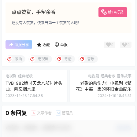
点点赞赏，手留余香
给TA打赏
还没有人赞赏，快来当第一个赞赏的人吧！
0
0
海报分享
收藏
举报
歌曲
电视剧
粤语
音乐
电视剧
经典老歌
电视剧
经典老歌
音乐故事
TVB1982版《天龙八部》片头
老歌的杀伤力！电视剧《繁
曲：两忘烟水里
花》中每一集的怀旧金曲配乐
2023-12-23 17:54:38
2024-1-19 18:45:51
0 条回复
文章作者
管理员
A
M
欢迎您，新朋友，感谢参与互动！
确认修改