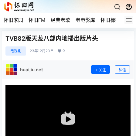
怀旧家园
怀旧FM
经典老歌
老电影库
怀旧标签
网站
TVB82版天龙八部内地播出版片头
0
电视剧
23年12月23日
huaijiu.net
关注
私信