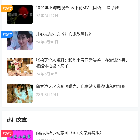
1991年上海电视台 水中花MV（国语） 谭咏麟
TOP2
23年3月12日
开心鬼系列之《开心鬼放暑假》
TOP3
24年8月10日
张柏芝个人资料：和陈小春同游曼谷，在游泳池旁，
被媒体拍摄下来了
24年5月16日
邱意浓大尺度剧照曝光，邱意浓大量微博私照组图
23年3月19日
热门文章
雨后小故事动态图（图+文字解说版）
TOP1