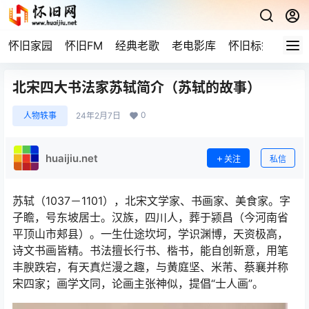
怀旧家园
怀旧FM
经典老歌
老电影库
怀旧标签
网站
北宋四大书法家苏轼简介（苏轼的故事）
0
人物轶事
24年2月7日
huaijiu.net
关注
私信
苏轼（1037－1101），北宋文学家、书画家、美食家。字
子瞻，号东坡居士。汉族，四川人，葬于颍昌（今河南省
平顶山市郏县）。一生仕途坎坷，学识渊博，天资极高，
诗文书画皆精。书法擅长行书、楷书，能自创新意，用笔
丰腴跌宕，有天真烂漫之趣，与黄庭坚、米芾、蔡襄并称
宋四家；画学文同，论画主张神似，提倡“士人画”。