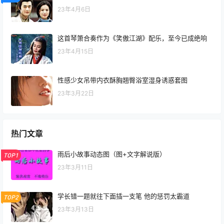
23年4月6日
这首琴箫合奏作为《笑傲江湖》配乐，至今已成绝响
23年4月15日
性感少女吊带内衣酥胸翘臀浴室湿身诱惑套图
23年3月22日
热门文章
雨后小故事动态图（图+文字解说版）
TOP1
23年3月11日
学长错一题就往下面插一支笔 他的惩罚太霸道
TOP2
23年3月13日