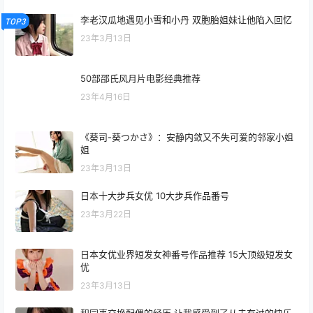
李老汉瓜地遇见小雪和小丹 双胞胎姐妹让他陷入回忆
TOP3
23年3月13日
50部邵氏风月片电影经典推荐
23年4月16日
《葵司-葵つかさ》：安静内敛又不失可爱的邻家小姐
姐
23年3月13日
日本十大步兵女优 10大步兵作品番号
23年3月22日
日本女优业界短发女神番号作品推荐 15大顶级短发女
优
23年3月13日
和同事交换配偶的经历 让我感受到了从未有过的快乐