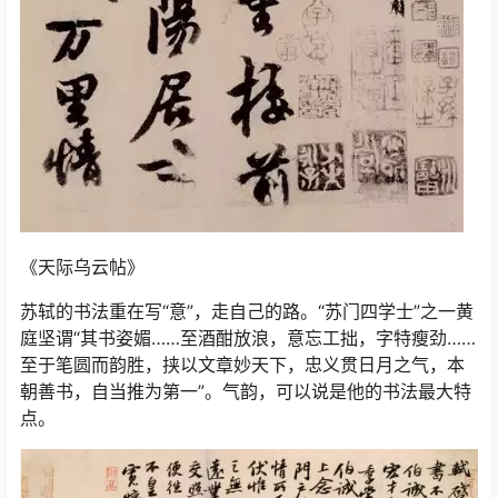
《天际乌云帖》
苏轼的书法重在写“意”，走自己的路。“苏门四学士”之一黄
庭坚谓“其书姿媚……至酒酣放浪，意忘工拙，字特瘦劲……
至于笔圆而韵胜，挟以文章妙天下，忠义贯日月之气，本
朝善书，自当推为第一”。气韵，可以说是他的书法最大特
点。