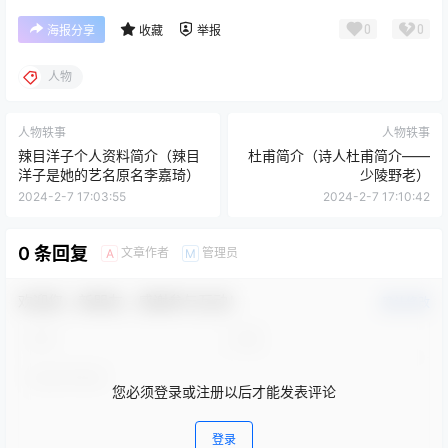
0
0
海报分享
收藏
举报
人物
人物轶事
人物轶事
辣目洋子个人资料简介（辣目
杜甫简介（诗人杜甫简介——
洋子是她的艺名原名李嘉琦）
少陵野老）
2024-2-7 17:03:55
2024-2-7 17:10:42
0 条回复
文章作者
管理员
A
M
欢迎您，新朋友，感谢参与互动！
确认修改
您必须登录或注册以后才能发表评论
登录