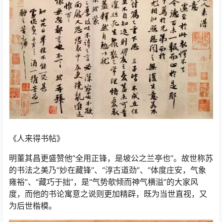
《人来得书帖》
明董其昌更盛赞他“全用正锋，是坡公之兰亭也”。故世称苏
的书法之美乃“妙在藏锋”、“淳古道劲”、“体度庄安，气象
雍裕”、“藏巧于拙”，是“气势欹倾而神气横溢”的大家风
度，而他的书论寓意之说则更加精辟，既为当世直视，又
为后世楷模。