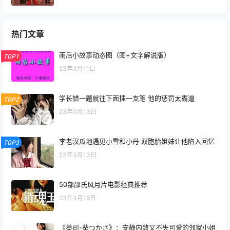
热门文章
雨后小故事动态图（图+文字解说版）
TOP1
23年3月11日
学长错一题就往下面插一支笔 他的惩罚太霸道
TOP2
23年3月13日
李老汉瓜地遇见小雪和小丹 双胞胎姐妹让他陷入回忆
TOP3
23年3月13日
50部邵氏风月片电影经典推荐
23年4月16日
《葵司-葵つかさ》：安静内敛又不失可爱的邻家小姐