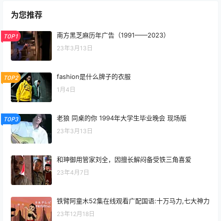
为您推荐
南方黑芝麻历年广告（1991——2023）
TOP1
23年3月13日
fashion是什么牌子的衣服
TOP2
1月4日
老狼 同桌的你 1994年大学生毕业晚会 现场版
TOP3
23年3月13日
和珅御用管家刘全，因擅长解闷备受铁三角喜爱
23年4月7日
铁臂阿童木52集在线观看广配国语:十万马力,七大神力
23年12月18日