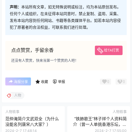
声明：
本站所有文章，如无特殊说明或标注，均为本站原创发布。
任何个人或组织，在未征得本站同意时，禁止复制、盗用、采集、
发布本站内容到任何网站、书籍等各类媒体平台。如若本站内容侵
犯了原著者的合法权益，可联系我们进行处理。
点点赞赏，手留余香
给TA打赏
还没有人赞赏，快来当第一个赞赏的人吧！
0
0
海报分享
收藏
举报
人物
人物轶事
人物轶事
范仲淹简介文武双全（为什么
“铁肺歌王”林子祥个人资料简
没能名列唐宋八大家？）
介（曾一人单挑香港乐坛，后
因偷窃险些跌落神坛）
2024-2-7 17:48:14
2024-2-7 17:55:00