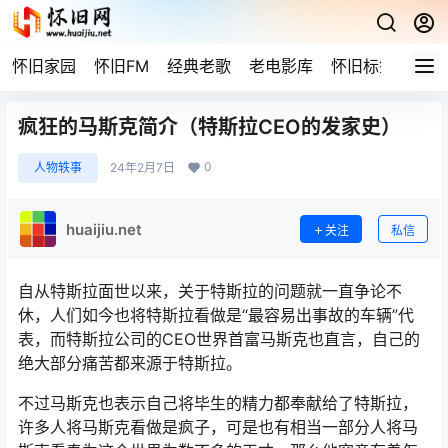
怀旧家园
怀旧FM
经典老歌
老电影库
怀旧标签
网站
疯狂的马斯克简介（特斯拉CEO的发家史）
0
人物轶事
24年2月7日
huaijiu.net
关注
私信
自从特斯拉面世以来，关于特斯拉的问题就一直争论不
休，人们如今也将特斯拉看做是“最容易出事故的车辆”代
表，而特斯拉公司的CEO世界首富马斯克也直言，自己的
绝大部分痛苦都来源于特斯拉。
不过马斯克也表示自己将毕生的精力都奉献给了特斯拉，
许多人将马斯克看做是疯子，可是也有相当一部分人将马