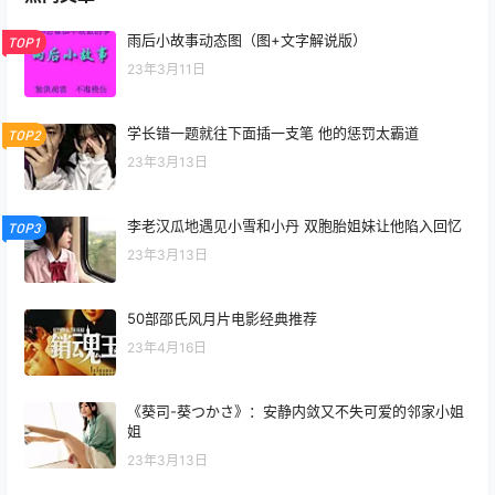
雨后小故事动态图（图+文字解说版）
TOP1
23年3月11日
学长错一题就往下面插一支笔 他的惩罚太霸道
TOP2
23年3月13日
李老汉瓜地遇见小雪和小丹 双胞胎姐妹让他陷入回忆
TOP3
23年3月13日
50部邵氏风月片电影经典推荐
23年4月16日
《葵司-葵つかさ》：安静内敛又不失可爱的邻家小姐
姐
23年3月13日