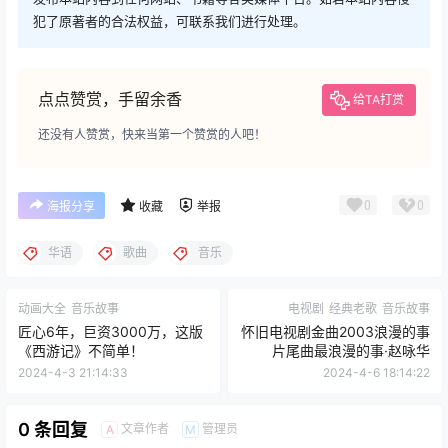
犯了原著者的合法权益，可联系我们进行处理。
点点赞赏，手留余香
给TA打赏
还没有人赞赏，快来当第一个赞赏的人吧！
0
0
海报分享
收藏
举报
华语
歌曲
音乐
动画大全
音乐故事
电视剧
经典老歌
音乐故事
匠心6年，巨资3000万，这版
怀旧电视剧金曲2003浪漫的事
《西游记》不简单！
片尾曲最浪漫的事·赵咏华
2024-4-3 21:14:33
2024-4-6 18:14:22
0 条回复
文章作者
管理员
A
M