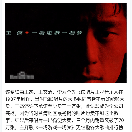
该专辑由王杰、王文清、李寿全等飞碟唱片王牌音乐人在
1987年制作，当时飞碟唱片的大多数同事皆不看好能够大
卖，王杰还许下承诺至少卖三十万张，此语却成为全公司
笑柄，因为当时台湾地区最畅销的唱片也卖不到这个数
字，结果后来唱片一出街便大卖，三个月内销量突破了70
万张，主打歌《一场游戏一场梦》更包揽各大歌曲排行榜