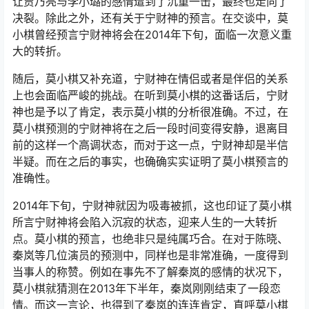
让贾乃亮与李小璐的感情遭到了沉重一击，最终也走向了
决裂。除此之外，还有关于宁财神的预言。在交谈中，莫
小棋曾经预言宁财神将会在2014年下旬，面临一次意义重
大的转折。
随后，莫小棋又补充道，宁财神在情侣或者是伴侣的关系
上也会面临严峻的挑战。在听到莫小棋的这番话后，宁财
神也是予以了肯定，表示莫小棋的分析很准确。不过，在
莫小棋预测的宁财神将在之后一段时间变得安静，退离目
前的这样一个高调状态，而对于这一点，宁财神却是半信
半疑。而在之后的事实，也确确实实证明了莫小棋预言的
准确性。
2014年下旬，宁财神就因为吸毒被抓，这也印证了莫小棋
所言宁财神将会陷入沉寂的状态，迎来人生的一大转折
点。莫小棋的预言，也绝非只是纯属巧合。在对于陈晓、
秦岚等几位演员的预测中，同样也是非常准确，一度得到
当事人的称赞。例如在事先不了解秦岚的感情的状况下，
莫小棋就猜测在2013年下半年，秦岚刚刚结束了一段恋
情。而这一言论，也得到了秦岚的连连肯定，直呼莫小棋