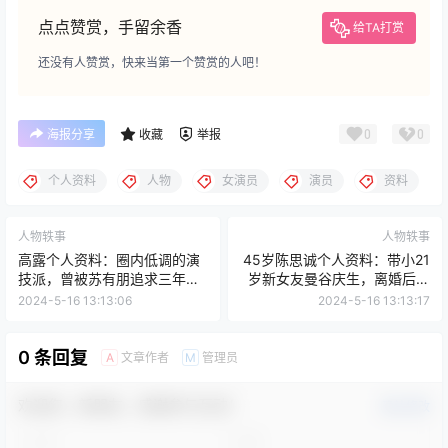
点点赞赏，手留余香
给TA打赏
还没有人赞赏，快来当第一个赞赏的人吧！
0
0
海报分享
收藏
举报
个人资料
人物
女演员
演员
资料
人物轶事
人物轶事
高露个人资料：圈内低调的演
45岁陈思诚个人资料：带小21
技派，曾被苏有朋追求三年，
岁新女友曼谷庆生，离婚后更
今靠两部剧大火
放开要做风流人物
2024-5-16 13:13:06
2024-5-16 13:13:17
0 条回复
文章作者
管理员
A
M
欢迎您，新朋友，感谢参与互动！
确认修改