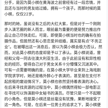
分手，是因为莫小棋在黄海波之前曾经有过一段恋情，并
且还与当时的男友结过婚，拥有一个孩子。而那时候的莫
小棋，仅仅22岁。
那时的她，虽说没有之后的大红大紫，但是对于一个刚刚
步入演艺圈的新人而言，眼前最为重要的便是努力推出作
品让自己尽快走红。可是，即使莫小棋当时也的确有在拍
摄作品，但居然还有心思恋爱并结婚，属实是有点“不务正
业”。在被曝出这一消息后，原以为莫小棋会极力否认，然
而，对此莫小棋的态度却是予以了承认。莫小棋说道，曾
经和父母一同去往澳大利亚生活，由于此前没有和异性相
处的经历，使得自己对于男女关系十分懵懂又沉迷其中。
可有一点需要明确的是，在莫小棋大学毕业来到上海戏剧
学院求学时，她还是格外醉心于表演的，甚至是在支付不
起房租的窘迫情况下，莫小棋也依然坚持着表演的决心。
在后来寻找资源的过程当中，莫小棋偶然得知一部电影正
在寻找可以饰演剧中女秘书的演员。尽管只是一个不起眼
的小角色，但是莫小棋还是丝毫没有犹豫，果断地接受了
这一角色。可是，在后来一位男士的追求之下，莫小棋便