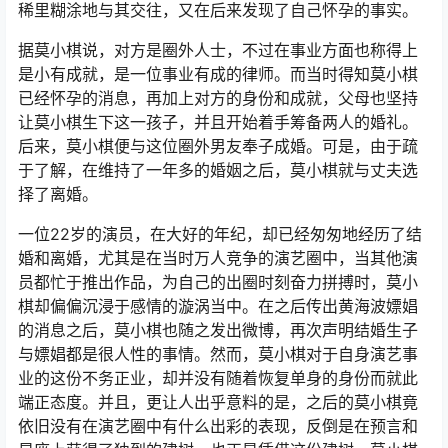
稀里糊涂地与其交往，又在后来发现了自己怀孕的事实。
据莫小棋说，对方是圈外人士，不过在事业方面也称得上
是小有成就，是一位事业有成的律师。而当时得知莫小棋
已经怀孕的消息，再加上对方的身份和成就，父母也坚持
让莫小棋生下这一孩子，并且开始着手筹备两人的婚礼。
后来，莫小棋便与这位圈外男友奉子成婚。可是，由于疏
于了解，在维持了一年多的婚姻之后，莫小棋就与丈夫选
择了离婚。
一位22岁的演员，在大好的年纪，却已经匆匆地经历了结
婚和离婚，尤其是在当时万人竞争的演艺圈中，当其他演
员都忙于推出作品，为自己的出圈时刻奋力拼搏时，莫小
棋却偏偏沉浸于感情的漩涡当中。在之后传出黄海波嫖娼
的消息之后，莫小棋也随之发出微博，再次声明结婚生子
与嫖娼都是很人性的事情。然而，莫小棋对于自身演艺事
业的这份不务正业，却并没有随着恢复单身的身份而就此
端正态度。并且，更让人出乎意料的是，之后的莫小棋竟
依旧没有在演艺圈中有什么出彩的表现，反倒是在预言和