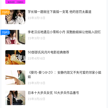
学长错一题就往下面插一支笔 他的惩罚太霸道
TOP2
23年3月13日
李老汉瓜地遇见小雪和小丹 双胞胎姐妹让他陷入回忆
TOP3
23年3月13日
50部邵氏风月片电影经典推荐
23年4月16日
《葵司-葵つかさ》：安静内敛又不失可爱的邻家小姐
姐
23年3月13日
日本十大步兵女优 10大步兵作品番号
23年3月22日