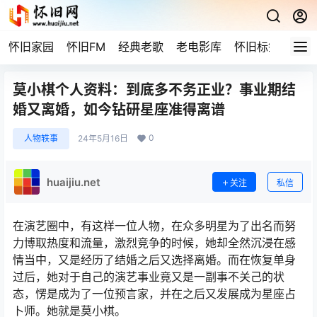
怀旧家园
怀旧FM
经典老歌
老电影库
怀旧标签
网站
莫小棋个人资料：到底多不务正业？事业期结
婚又离婚，如今钻研星座准得离谱
0
人物轶事
24年5月16日
huaijiu.net
关注
私信
在演艺圈中，有这样一位人物，在众多明星为了出名而努
力博取热度和流量，激烈竞争的时候，她却全然沉浸在感
情当中，又是经历了结婚之后又选择离婚。而在恢复单身
过后，她对于自己的演艺事业竟又是一副事不关己的状
态，愣是成为了一位预言家，并在之后又发展成为星座占
卜师。她就是莫小棋。