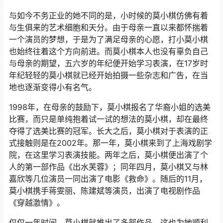
与如今不务正业的她不同的是，小时候的莫小棋仿佛有着
与生俱来的艺术细胞和天分。由于母亲一直以来都怀揣着
一个演员的梦想，于是为了满足母亲的心愿，打小莫小棋
也始终往着这个方向前进。而莫小棋本人也没有辜负自己
与母亲的期望，五六岁的年纪便开始学习表演，在17岁时
年纪轻轻的莫小棋就已经开始拍摄一些杂志和广告，在当
地也逐渐变得小有名气。
1998年，在母亲的鼓励下，莫小棋报名了华裔小姐的选美
比赛，而只是单纯抱着试一试的想法的莫小棋，却在最终
夺得了选美比赛的冠军。长大之后，莫小棋对于表演的正
式接触则是在2002年。那一年，莫小棋来到了上海戏剧学
院，在这里学习表演技能。两年之后，莫小棋便出演了个
人的第一部作品《出水芙蓉》；同年四月，莫小棋又与林
嘉欣等几位演员一同出演了电影《救命》。随后的11月，
莫小棋携手蒋雯丽、陈建斌等演员，出演了电视剧作品
《穿越激情》。
仅仅一年时间，莫小棋就推出了多部作品，这也为她顺利