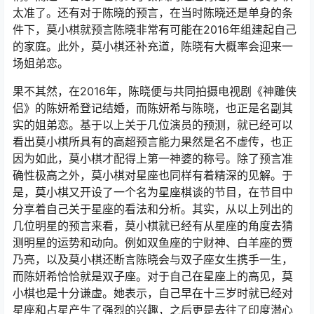
太准了。还有对于陈晓的预言，在当时陈晓还是单身的条
件下，莫小棋就预言陈晓非常有可能在2016年组建起自己
的家庭。此外，莫小棋还补充道，陈晓有大概率会迎来一
场姐弟恋。
果不其然，在2016年，陈晓便与共同拍摄电视剧《神雕侠
侣》的陈妍希登记结婚，而陈妍希与陈晓，也正是名副其
实的姐弟恋。基于以上关于几位演员的预测，就已经可以
看出莫小棋所具有的高超预言能力果然是名不虚传，也正
因为如此，莫小棋才配得上第一神婆的称号。除了预言准
确性极高之外，莫小棋对星座也同样有着精深的见解。于
是，莫小棋又开设了一个名为星座棋谈的节目，在节目中
分享着自己关于星座的看法和分析。其实，从以上列出的
几位明星的预言来看，莫小棋就已经有从星座的角度去猜
测明星的运势和动向。例如双鱼座的宁财神、白羊座的贾
乃亮，以及莫小棋还断言陈晓会与双子座女生携手一生，
而陈妍希恰恰就是双子座。对于自己在星座上的高见，莫
小棋也是十分谦虚。她表示，自己早在十三岁时就已经对
星座和占星产生了强烈的兴趣，之后更是去往了印度潜心