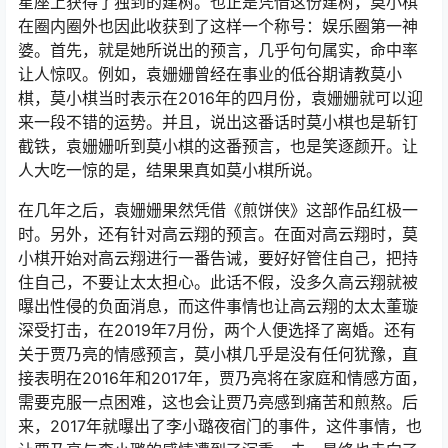
星座上获得了独到的建树。也正是凭借这份建树，莫小棋
在圈内圈外也因此收获到了这样一个称号：娱乐圈第一神
婆。首先，就是她所说出的预言，几乎句句属实，命中率
让人惊叹。例如，袁姗姗曾经在事业的低谷期请教莫小
棋，莫小棋当时表示在2016年的四月份，袁姗姗就可以迎
来一段不错的运势。并且，说出这番话时莫小棋也是斩钉
截铁，袁姗姗听到莫小棋的这番预言，也是笑逐颜开。让
人大吃一惊的是，结果果真如莫小棋所说。
在几年之后，袁姗姗果然凭借《煎饼侠》这部作品红极一
时。另外，还有针对高云翔的预言。在面对高云翔时，莫
小棋开始对高云翔进行一番告诫，要好好管住自己，把持
住自己，不要让太太担心。此话不假，没多久高云翔就被
曝出性侵的负面消息，而这件事情也让高云翔的太太董璇
深受打击，在2019年7月份，两个人便选择了离婚。还有
关于贾乃亮的情感预言，莫小棋几乎是没有任何犹豫，直
接表明在2016年和2017年，贾乃亮将在家庭和情感方面，
需要克服一点困难，这也会让贾乃亮感到痛苦和煎熬。后
来，2017年就曝出了李小璐夜宿门的事件，这件事情，也