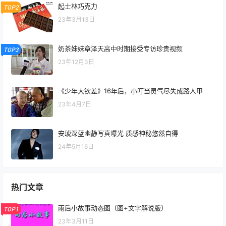
起士林巧克力
TOP2
23年3月13日
奶茶妹妹章泽天高中时期接受专访珍贵视频
TOP3
23年12月3日
《少年大钦差》16年后，小叮当灵气尽失成路人甲
23年4月7日
安琥深蓝幽静写真曝光 质感神秘悠然自得
24年5月16日
热门文章
雨后小故事动态图（图+文字解说版）
TOP1
23年3月11日