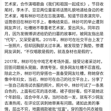
艺术家，合作演唱歌曲《我们和祖国一起成长》，节目收
尾时，李木子、豆豆两位童星将话筒礼貌地递给身边的老
艺术家，唯有林妙可还在忘我演唱，知道节目表演完毕，
话筒依旧在林妙可手上，春晚结束后，林妙可的举止遭到
网友声讨，吐槽她不尊重老艺术家，爱出风头。同年四
月，因为发微博讲述给奶奶扫墓的故事时，被网友指出是
“代写”，又深受谩骂。2015年，林妙可在社交平台上发了
一张照片，但却因胸部太过丰满，被发现垫了胸垫，惨遭
网友讽刺，“不仅唱歌是假的，就连身材也是假的”。
2017年，林妙可在中戏艺考考场外面，接受记者采访时，
回答问题摇头晃脑，表情夸张，很多网友吐槽不忍直视。
除此之外，林妙可的穿搭也一直备受网友吐槽，称她穿衣
像中年妇女，当初，林妙可在自己的社交平台上，分享了
一张自己商场试衣服的照片，照片中，林妙可试了一条黑
白色的，上面有红花的连衣裙，裙子很好看，但不是她这
个年龄段，适合中年人穿。当时动态一发，就有不少网友
去凑热闹，在评论区讽刺她审美有问题。诸如此类的事
情，层出不穷，地震捐款被批“炫富”，穿的围巾风衣被指