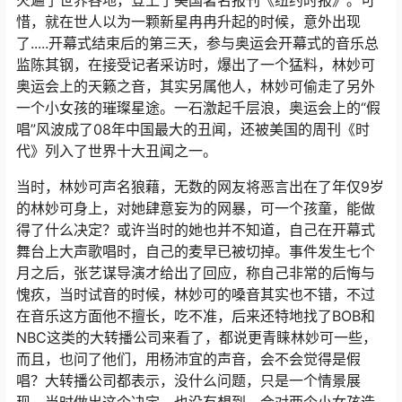
火遍了世界各地，登上了美国著名报刊《纽约时报》。可
惜，就在世人以为一颗新星冉冉升起的时候，意外出现
了.....开幕式结束后的第三天，参与奥运会开幕式的音乐总
监陈其钢，在接受记者采访时，爆出了一个猛料，林妙可
奥运会上的天籁之音，其实另属他人，林妙可偷走了另外
一个小女孩的璀璨星途。一石激起千层浪，奥运会上的“假
唱”风波成了08年中国最大的丑闻，还被美国的周刊《时
代》列入了世界十大丑闻之一。
当时，林妙可声名狼藉，无数的网友将恶言出在了年仅9岁
的林妙可身上，对她肆意妄为的网暴，可一个孩童，能做
得了什么决定？或许当时的她也并不知道，自己在开幕式
舞台上大声歌唱时，自己的麦早已被切掉。事件发生七个
月之后，张艺谋导演才给出了回应，称自己非常的后悔与
愧疚，当时试音的时候，林妙可的嗓音其实也不错，不过
在音乐这方面他不擅长，吃不准，后来还特地找了BOB和
NBC这类的大转播公司来看了，都说更青睐林妙可一些，
而且，也问了他们，用杨沛宜的声音，会不会觉得是假
唱？大转播公司都表示，没什么问题，只是一个情景展