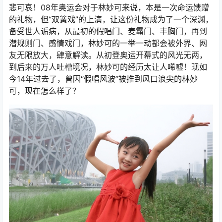
悲可哀！08年奥运会对于林妙可来说，本是一次命运馈赠
的礼物，但“双簧戏”的上演，让这份礼物成为了一个深渊，
备受世人诟病，从最初的假唱门、麦霸门、丰胸门，再到
潜规则门、感情戏门，林妙可的一举一动都会被外界、网
友无限放大，肆意解读。从初登奥运开幕式的风光无两，
到后来的万人吐槽境况，林妙可的经历太让人唏嘘！现如
今14年过去了，曾因“假唱风波”被推到风口浪尖的林妙
可，现在怎么样了？