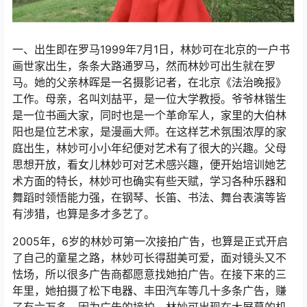
一、出生即在罗马1999年7月1日，林妙可在北京的一户书
画世家出生，条条大路通罗马，然而林妙可出生就在罗
马。她的父亲林晖是一名摄影记者，在北京《法治晚报》
工作。母亲，名叫刘喆平，是一位大学教授。爷爷林锴生
是一位书画大家，同时也是一个革命军人，家里的大伯林
阳也是位艺术家，是漫画大师。在这样艺术氛围浓厚的家
庭出生，林妙可小小年纪便对艺术有了很大的兴趣。父母
思想开放，看女儿林妙可对艺术感兴趣，便开始培训她艺
术方面的特长，林妙可也确实有些天赋，学习各种乐器和
舞蹈时领悟能力强，在钢琴、长笛、书法、舞台表演等皆
有涉猎，也算是多才多艺了。
2005年，6岁的林妙可第一次接拍广告，也算是正式开启
了自己的童星之路，林妙可长得甜美可爱，面对镜头又不
怯场，所以很多广告商都愿意找她拍广告。在接下来的三
年里，她拍摄了松下电器、丰田汽车等几十多条广告，赚