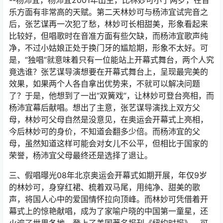
--杨沛宜，杨沛宜2001年出生，比林妙可小了两岁，在音
乐方面有非常高的天赋。第二天林妙可与杨沛宜试完音之
后，张艺谋再一次犯了愁，林妙可长相甜美，形象看起来
比较好，但唱歌时在音准方面有些欠缺，而杨沛宜歌声纯
净，不过小姑娘正处于换门牙的尴尬期，形象不太好。可
是，“独唱”就意味着只有一位能站上开幕式舞台，两个人究
竟选谁？张艺谋导演想要在开幕式舞台上，呈现最完美的
效果，如果两个人各自拿出优势来，不就可以解决问题
了？于是，他想到了一出“双簧戏”，让林妙可登台亮相，而
杨沛宜幕后献唱。想出了主意，张艺谋导演找上双方父
母，林妙可父母自然是没意见，在奥运会开幕式上亮相，
今后林妙可的身价，不知道会翻多少倍。而杨沛宜的父
母，虽然知道这样可能会对女儿不公平，但相比于国家的
荣誉，杨沛宜父母最终还是选择了退让。
三、假唱曝光08年北京奥运会开幕式如期开展，年仅9岁
的林妙可，身穿红裙、梳着双马尾，用纯净、甜美的歌
声，将国人心中的爱国情怀拉向顶峰。而林妙可凭借着开
幕式上的惊艳献唱，成为了家喻户晓的中国第一童星，还