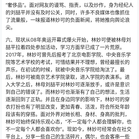
“奢侈品”。面对网友的谩骂、指责，以及炒作，身为经纪人
的刘喆平并没有及时公关，同时，许多不良媒体也像抓住
了流量般，一味报道林妙可的负面新闻，将她推向舆论浪
尖。
六、现状从08年奥运开幕式爆火开始，林妙可便被林母刘
喆平拉着四处参加活动，学习方面早已成了一片荒原。
2017年，林妙可曾先后报考了北京电影学院、中央音乐学
院等艺术学校的考试，可惜结果并不理想，曾经最擅长的
声乐，在初试的时候，就被中央音乐学院给淘汰了。最
后，林妙可被南京艺术学院录取，进入学院的表演系。进
入大学之后，林母刘喆平对林妙可逐渐放手，或许是意识
到自己的错误了。而林妙可也渐渐有了自己的想法，生活
逐渐回到了正轨。并且在身边同学的影响下，林妙可的穿
衣打扮也有了明显改变，更加青春、活泼，符合所处年龄
段该有的穿搭。面对外界对她长相、身材、身高的批判，
林妙可始终保持乐观心态，“不一定每个人都会理解你，也
不一定每个人都会喜欢你”。现如今，林妙可经常会在社交
平台上，分享一些自己的生活碎片，偶尔，也会客串一些