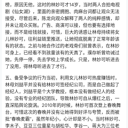
榜，原因无他，这时的林妙可才14岁，当时两人合拍电视
剧《仙女湖》，里面的亲密拥抱、肉麻台词都让观众无法
接受，尽管后来，陈龙向观众解释了两人的纯粹感情，却
并未让观众买账。广告、商演可以接，但也要有选择地
接，而不是给钱就接，可惜，巨大的诱惑让林母持续将女
儿林妙可，往利益链里推送，让她彻底脱离了正常年龄该
有的状态。之前与她合作过的老戏骨们就曾表示，在林妙
可身上，已经看不到孩童该有的天真了。濮存昕曾劝诫过
她，先停一停，先去学校上学成长。只是，林妙可听进去
了没用，得林母听进去了才行。
五、备受争议的行为当初，利用女儿林妙可热度赚钱时，
林母刘喆平并没有给林妙可签经纪公司，而是自己做起了
经纪人，刘喆平是个大学教授，根本没有做经纪人的经
验，没有专业的经纪团队，导致林妙可自从爆红之后，一
直深陷舆论旋涡。2010年的时候，林妙可首次登上春晚舞
台，可惜这次的春晚并没有让她得到好评与夸赞，反而被
批“春晚麦霸”，虽然年纪小，心计却是不小。当时林妙可、
李木子、豆豆三位童星与胡松华、李谷一、蒋大为三位老