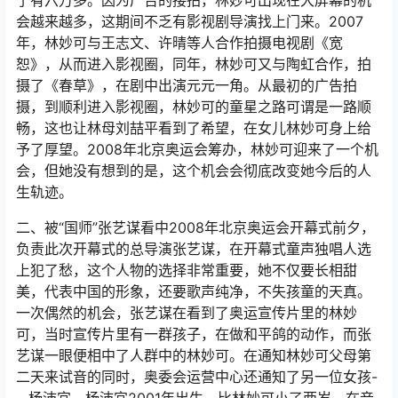
了有六万多。因为广告的接拍，林妙可出现在大屏幕的机
会越来越多，这期间不乏有影视剧导演找上门来。2007
年，林妙可与王志文、许晴等人合作拍摄电视剧《宽
恕》，从而进入影视圈，同年，林妙可又与陶虹合作，拍
摄了《春草》，在剧中出演元元一角。从最初的广告拍
摄，到顺利进入影视圈，林妙可的童星之路可谓是一路顺
畅，这也让林母刘喆平看到了希望，在女儿林妙可身上给
予了厚望。2008年北京奥运会筹办，林妙可迎来了一个机
会，但她没有想到的是，这个机会会彻底改变她今后的人
生轨迹。
二、被“国师”张艺谋看中2008年北京奥运会开幕式前夕，
负责此次开幕式的总导演张艺谋，在开幕式童声独唱人选
上犯了愁，这个人物的选择非常重要，她不仅要长相甜
美，代表中国的形象，还要歌声纯净，不失孩童的天真。
一次偶然的机会，张艺谋在看到了奥运宣传片里的林妙
可，当时宣传片里有一群孩子，在做和平鸽的动作，而张
艺谋一眼便相中了人群中的林妙可。在通知林妙可父母第
二天来试音的同时，奥委会运营中心还通知了另一位女孩-