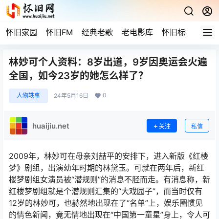
怀旧家园
怀旧FM
经典老歌
老电影库
怀旧标签
网站
林妙可个人资料：8岁出道，9岁因奥运会火遍
全国，如今23岁的她怎么样了？
0
人物轶事
24年5月16日
huaijiu.net
关注
私信
2009年，林妙可在母亲刘喆平的安排下，进入新版《红楼
梦》剧组，出演幼年时期的林黛玉。可就在两年后，新红
楼梦剧组女演员被“潜规则”的消息不胫而走。有消息称，新
红楼梦剧组就是个潜规则汇集的“大戏园子”，而当时仅有
12岁的林妙可，也赫然地出现在了“名单”上，娱乐圈惯见
的情色新闻，竟无情地出现在“中国第一童星”身上，令人可