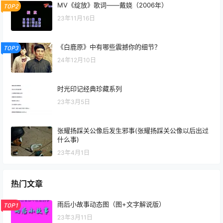
MV《绽放》歌词——戴娆（2006年）
TOP2
23年11月16日
《白鹿原》中有哪些震撼你的细节？
TOP3
24年12月10日
时光印记经典珍藏系列
23年3月5日
张耀扬踩关公像后发生邪事(张耀扬踩关公像以后出过
什么事)
23年4月1日
热门文章
雨后小故事动态图（图+文字解说版）
TOP1
23年3月11日