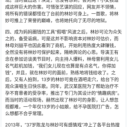
现。当时做出这个决定，也没有想到，会对两个小女孩造
成这样巨大的伤害。可惜张艺谋的回应，网友并不领情，
将所有的错误都怪在了台前的林妙可身上。一首歌，将林
妙可推上了荣誉的巅峰，也将她托向了无尽的地狱。
四、成为妈妈圈钱的工具“假唱”风波之后，林妙可沦为众矢
之的，备受诟病，可是这并不影响资本对林妙可估价，而
林母刘喆平也因此看到了商机，开始利用热度大肆赚钱，
全然没有将林妙可保护起来，隔绝舆论的心思。导演王有
念在参加访谈类节目时，向主持人爆料，林母曾利用女儿
名气趁机加钱，“我们女儿现在也算是有点名气，你得加
钱”，并且，就在林妙可的面前，熟练地将钱给收了。之
后，又有人拍到，13岁的林妙可竟在酒吧走穴，给台下的
观众演唱生日快乐歌。同年，武汉某医院为了帮助治疗不
孕不育患者的受孕率，推出了专门为其设计的“情趣病房”。
而当时的活动现场，赫然出现了林妙可的身影，让人想忽
视都难，一个年仅13岁的小姑娘，给不孕医院打广告，怎
么想都不合乎常理。
2013年，“37岁陈龙与林妙可有感情戏”冲上了各平台热搜