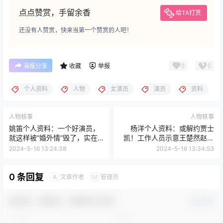
点点赞赏，手留余香
给TA打赏
还没有人赞赏，快来当第一个赞赏的人吧！
0
0
海报分享
收藏
举报
个人资料
人物
女演员
演员
资料
人物轶事
人物轶事
姚笛个人资料：一个好演员，
杨洋个人资料：或解约贾士
就这样被“婚外情”毁了，实在
凯！工作人员示意王楚然赵丽
令人可惜
颖态度不同，争议持续
2024-5-16 13:24:38
2024-5-16 13:34:53
0 条回复
文章作者
管理员
A
M
欢迎您，新朋友，感谢参与互动！
确认修改