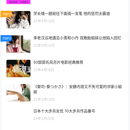
学长错一题就往下面插一支笔 他的惩罚太霸道
TOP2
23年3月13日
李老汉瓜地遇见小雪和小丹 双胞胎姐妹让他陷入回忆
TOP3
23年3月13日
50部邵氏风月片电影经典推荐
23年4月16日
《葵司-葵つかさ》：安静内敛又不失可爱的邻家小姐
姐
23年3月13日
日本十大步兵女优 10大步兵作品番号
23年3月22日