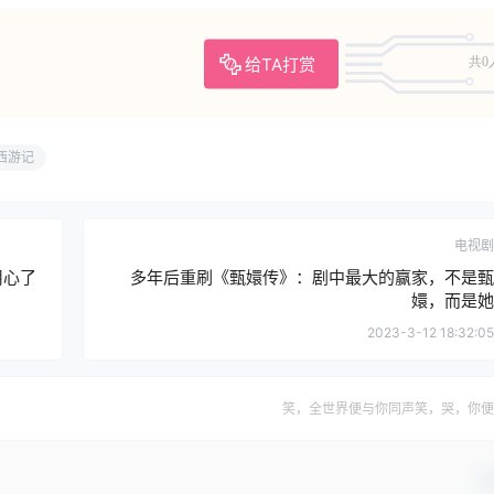
给TA打赏
共0
西游记
电视剧
用心了
多年后重刷《甄嬛传》：剧中最大的赢家，不是甄
嬛，而是她
2023-3-12 18:32:05
笑，全世界便与你同声笑，哭，你便
确