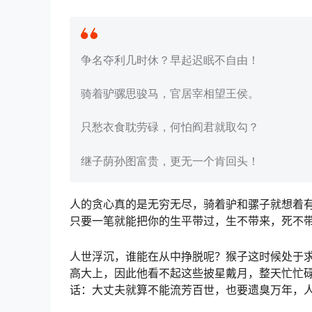
争名夺利几时休？早起迟眠不自由！
骑着驴骡思骏马，官居宰相望王侯。
只愁衣食耽劳碌，何怕阎君就取勾？
继子荫孙图富贵，更无一个肯回头！
人的贪心真的是无穷无尽，骑着驴和骡子就想着
只要一笔就能把你的生平带过，生不带来，死不
人世浮沉，谁能在从中挣脱呢？猴子这时候处于
高大上，因此他看不起这些披星戴月，整天忙忙
话：大丈夫就算不能流芳百世，也要遗臭万年，