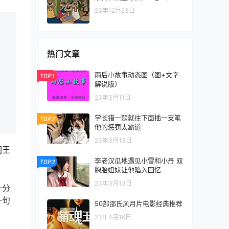
23年12月23日
热门文章
雨后小故事动态图（图+文字
TOP1
解说版）
23年3月11日
学长错一题就往下面插一支笔
TOP2
他的惩罚太霸道
23年3月13日
阎王
李老汉瓜地遇见小雪和小丹 双
TOP3
胞胎姐妹让他陷入回忆
23年3月13日
十分
一句
50部邵氏风月片电影经典推荐
。
23年4月16日