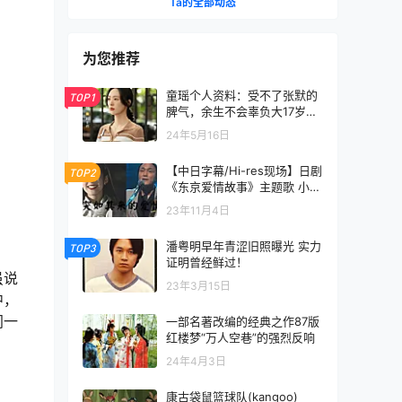
Ta的全部动态
为您推荐
童瑶个人资料：受不了张默的
TOP1
脾气，余生不会辜负大17岁的
富商
24年5月16日
【中日字幕/Hi-res现场】日剧
TOP2
《东京爱情故事》主题歌 小田
和正 - ラブ・ストーリーは突
23年11月4日
然に
潘粤明早年青涩旧照曝光 实力
TOP3
证明曾经鲜过！
虽说
23年3月15日
中，
间一
一部名著改编的经典之作87版
红楼梦“万人空巷”的强烈反响
24年4月3日
康古袋鼠篮球队(kangoo)