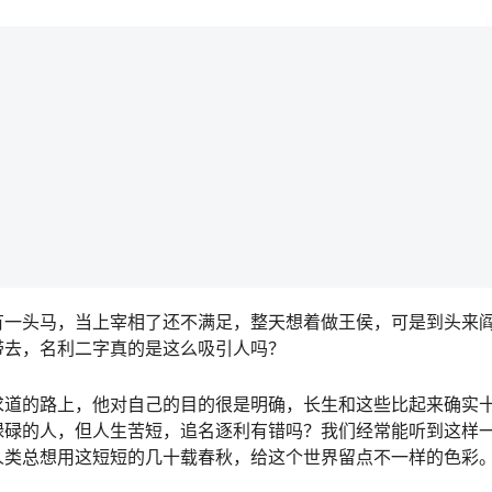
有一头马，当上宰相了还不满足，整天想着做王侯，可是到头来
带去，名利二字真的是这么吸引人吗？
求道的路上，他对自己的目的很是明确，长生和这些比起来确实
碌碌的人，但人生苦短，追名逐利有错吗？我们经常能听到这样
人类总想用这短短的几十载春秋，给这个世界留点不一样的色彩