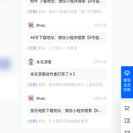
附件 下载地址：微信小程序搜索【8号链
】 在文件查询框内输入【447c4cb3】口令
或保存下方二维码微信里...
[文章]
来自：
雨后小故事动态图（图+文字解说版）
8hao
5月12日
48手下载地址：微信小程序搜索【8号链
】 在文件查询框内输入【b4801a06】口令
或保存下方二维码微信里识别
[文章]
来自：
江户四十八手解读
未名游客
5月10日
提交
未名游客给作者打赏了￥2
解锁
[文章]
来自：
和同事交换配偶的经历 让我感受到了从未有过的快乐
会员
权限
8hao
4月22日
邵氏电影下载地址：微信小程序搜索【8号
链 】 在文件查询框内输入【4f7576cb】口
令或保存下方二维码微...
[文章]
来自：
五十部邵氏经典电影推荐