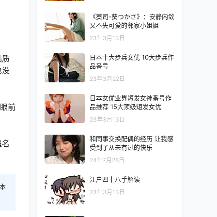
《葵司-葵つかさ》：安静内敛
又不失可爱的邻家小姐姐
23年3月13日
日本十大步兵女优 10大步兵作
品质
品番号
也没
23年3月22日
日本女优业界短发女神番号作
被眼前
品推荐 15大顶级短发女优
23年3月13日
和同事交换配偶的经历 让我感
追名
受到了从未有过的快乐
。
24年7月28日
江户四十八手解读
本
23年3月13日