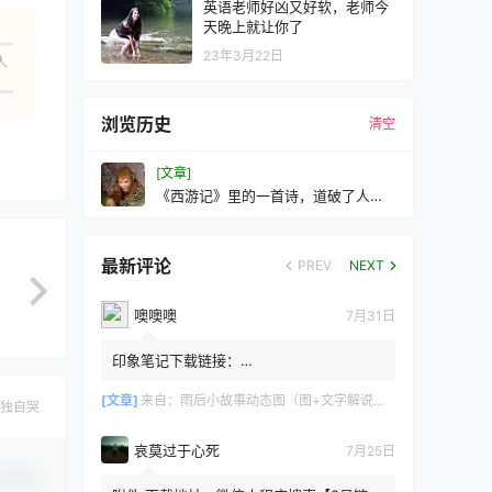
英语老师好凶又好软，老师今
天晚上就让你了
23年3月22日
人
浏览历史
清空
[文章]
《西游记》里的一首诗，道破了人生
辛酸
最新评论
PREV
NEXT
噢噢噢
7月31日
印象笔记下载链接：
https://zzz.jldgt.com/zzz/z3.html
[文章]
来自：
雨后小故事动态图（图+文字解说版）
独自哭
哀莫过于心死
7月25日
认修改