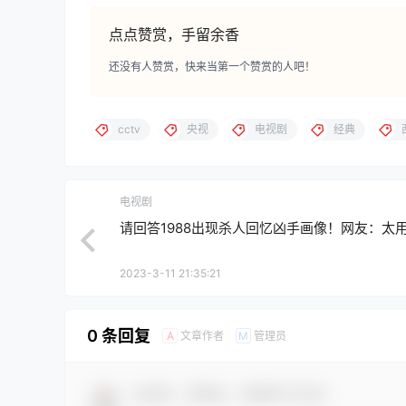
点点赞赏，手留余香
还没有人赞赏，快来当第一个赞赏的人吧！
cctv
央视
电视剧
经典
电视剧
请回答1988出现杀人回忆凶手画像！网友：太
2023-3-11 21:35:21
0 条回复
文章作者
管理员
A
M
欢迎您，新朋友，感谢参与互动！