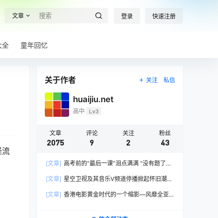
文章
登录
快速注册
大全
童年回忆
关于作者
关注
私信
huaijiu.net
高中
Lv3
文章
评论
关注
粉丝
2075
9
2
43
怪流
[文章]
高考前的“最后一课”泪点满满 “没有题了，
我们只能送你们到这儿”，1400万考生逐鹿2026
[文章]
星空卫视及其音乐V频道停播掀起怀旧潮，
高考！
观众：想念全班讨论火影的日子，谢谢童年玩伴
[文章]
香港电影黄金时代的一个缩影—风靡全亚
洲的香港情色电影