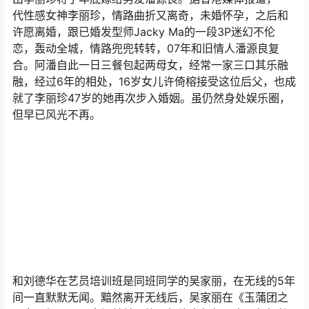
代性感女神李丽珍，情路曲折又离奇，未婚怀孕，之后和
许愿离婚，跟已婚发型师Jacky Ma的一段3P迷幻不伦
恋，轰动全城，情路兜兜转转，07年和旧情人潘源良复
合。阿潘自此一日三餐包起两母女，经常一家三口其乐融
融，经过6年的相处，16岁女儿许倚榕接受这位后父，也成
就了李丽珍47岁的她再次步入婚姻。虽仍然身处娱乐圈，
但早已风光不再。
和刘德华在艺员培训班是同班同学的吴家丽，在无线的5年
间一直默默无闻。黯然离开无线后，吴家丽在《玉蒲团之