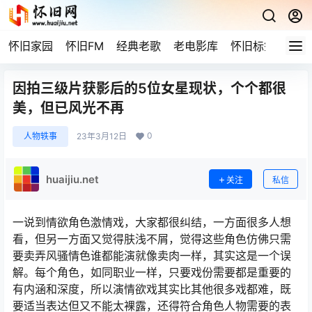
怀旧家园
怀旧FM
经典老歌
老电影库
怀旧标签
网站
因拍三级片获影后的5位女星现状，个个都很
美，但已风光不再
0
人物轶事
23年3月12日
huaijiu.net
关注
私信
一说到情欲角色激情戏，大家都很纠结，一方面很多人想
看，但另一方面又觉得肤浅不屑，觉得这些角色仿佛只需
要卖弄风骚情色谁都能演就像卖肉一样，其实这是一个误
解。每个角色，如同职业一样，只要戏份需要都是重要的
有内涵和深度，所以演情欲戏其实比其他很多戏都难，既
要适当表达但又不能太裸露，还得符合角色人物需要的表