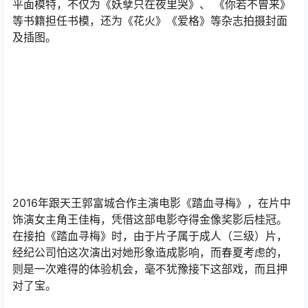
平面模特，不仅为《妖孽只在夜里哭》、 《你若不曾来》
等书籍担任书模，还为《花火》《爱格》等杂志拍摄封面
及插图。
2016年跟天王郭富城合作主演电影《踏血寻梅》，在片中
饰演女主角王佳梅，凭借这部电影夺得金像奖影后桂冠。
在接拍《踏血寻梅》时，由于片子属于成人（三级）片，
经纪公司怕这次演出对她形象造成影响，而春夏考虑的，
则是一次难得的体验机会，毫不犹豫接下这部戏，而且押
对了宝。