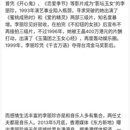
曾凭《开心鬼》、《恋爱季节》等影片成为“影坛玉女”的李
丽珍，1993年演艺事业陷入瓶颈，寻求突破的她出演了
《蜜桃成熟时》和《爱的精灵》两部三级片，知名度暴
增。李丽珍见好就收，在拍完《不扣钮的女孩》后宣布不
再接拍三级片，不过1996年，她被王晶400万港元的片酬
打动，出演了《玉蒲团之玉女心经》，再度轰动娱乐圈。
1999年，李丽珍凭《千言万语》夺得台湾金马奖影后。
而感情生活丰富的李丽珍亦是和音乐人多有集合，两任丈
夫都是音乐人。2013年5月底，香港媒体《东方新地》曝
出李丽珍将于年底嫁给男友潘源良。据香港媒体报道，一