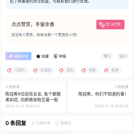
犯了原著者的合法权益，可联系我们进行处理。
点点赞赏，手留余香
给TA打赏
还没有人赞赏，快来当第一个赞赏的人吧！
0
0
海报分享
收藏
举报
三级片
女演员
演员
电影
香港
人物轶事
人物轶事
陈冠希8位前任女友, 各个都貌
陈冠希，你们不知道的事！
美如花, 论颜值张柏芝最一般
2023-3-12 18:43:10
2023-3-12 18:50:52
0 条回复
文章作者
管理员
A
M