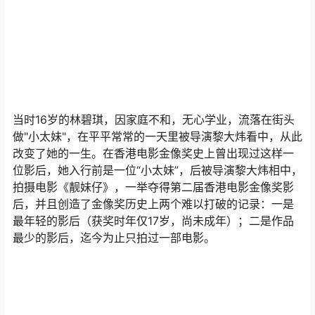
当时16岁的林碧琪，因家庭不和，无心学业，流落在街头
做"小太妹"，在平平常常的一天里被导演黎大炜看中，从此
改变了她的一生。在香港电影金像奖史上曾出现过这样一
位影后，她入行前是一位“小太妹”，后被导演黎大炜相中，
拍摄电影《靓妹仔》，一举夺得第二届香港电影金像奖影
后，并且创造了金像奖历史上两个难以打破的记录：一是
最年轻的影后（获奖时年仅17岁，尚未成年）；二是作品
最少的影后，迄今为止只拍过一部电影。