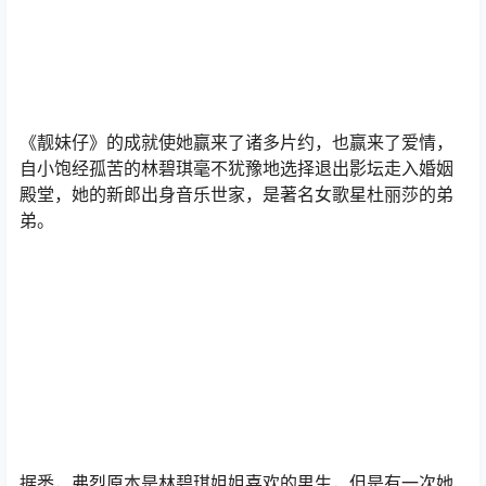
《靓妹仔》的成就使她赢来了诸多片约，也赢来了爱情，
自小饱经孤苦的林碧琪毫不犹豫地选择退出影坛走入婚姻
殿堂，她的新郎出身音乐世家，是著名女歌星杜丽莎的弟
弟。
据悉，弗烈原本是林碧琪姐姐喜欢的男生，但是有一次她