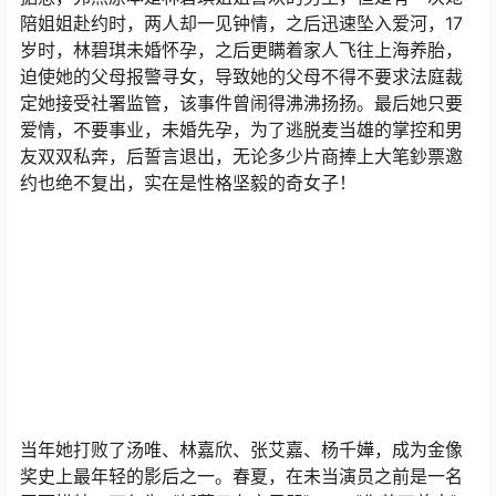
陪姐姐赴约时，两人却一见钟情，之后迅速坠入爱河，17
岁时，林碧琪未婚怀孕，之后更瞒着家人飞往上海养胎，
迫使她的父母报警寻女，导致她的父母不得不要求法庭裁
定她接受社署监管，该事件曾闹得沸沸扬扬。最后她只要
爱情，不要事业，未婚先孕，为了逃脱麦当雄的掌控和男
友双双私奔，后誓言退出，无论多少片商捧上大笔鈔票邀
约也绝不复出，实在是性格坚毅的奇女子！
当年她打败了汤唯、林嘉欣、张艾嘉、杨千嬅，成为金像
奖史上最年轻的影后之一。春夏，在未当演员之前是一名