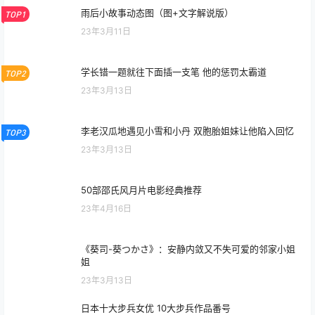
雨后小故事动态图（图+文字解说版）
TOP1
23年3月11日
学长错一题就往下面插一支笔 他的惩罚太霸道
TOP2
23年3月13日
李老汉瓜地遇见小雪和小丹 双胞胎姐妹让他陷入回忆
TOP3
23年3月13日
50部邵氏风月片电影经典推荐
23年4月16日
《葵司-葵つかさ》：安静内敛又不失可爱的邻家小姐
姐
23年3月13日
日本十大步兵女优 10大步兵作品番号