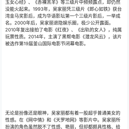
玉女心经》、《赤裸羔羊》等三级片中频频露点，却仍然
没能火起来。1993年，吴家丽凭三级片《郎心如铁》获台
湾金马奖影后，成为华语影坛第一个三级片影后，一举成
名。2000年后，吴家丽退隐娱乐圈，极少公开露面。
2010年复出接拍了电影《红夜》、《出轨的女人》，纯属
玩票性质。2014年，主演了黑帮电影《潜龙风云》，该片
被选作第19届釜山国际电影节闭幕电影。
无论是扮像还是眼神，吴家丽都有着一股超乎普通美女的
性感。在《网中情》和《天罗地网》等影片中。吴家丽所
扮演的角色虽然脱不了性感、艳丽，但却都颇具性格、给