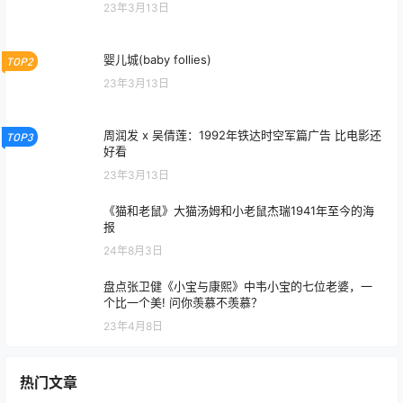
23年3月13日
婴儿城(baby follies)
TOP2
23年3月13日
周润发 x 吴倩莲：1992年铁达时空军篇广告 比电影还
TOP3
好看
23年3月13日
《猫和老鼠》大猫汤姆和小老鼠杰瑞1941年至今的海
报
24年8月3日
盘点张卫健《小宝与康熙》中韦小宝的七位老婆，一
个比一个美! 问你羡慕不羡慕？
23年4月8日
热门文章