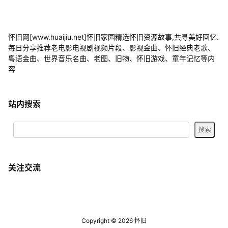
《泰坦尼克号》杰克手绘露丝那段是几分几
2023-04-01
秒
18:49:35
怀旧网[www.huaijiu.net]怀旧家园精选怀旧资源故事,共寻美好回忆.
2023-03-16
人为什么会怀旧？
每日分享推荐老电影电视剧视频片段、影视金曲、怀旧经典老歌、
17:22:41
粤语金曲、世界音乐名曲、老图、旧物、怀旧游戏、童年记忆等内
容
站内搜索
关注交流
Copyright © 2026
怀旧