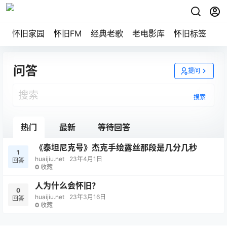
怀旧家园
怀旧FM
经典老歌
老电影库
怀旧标签
网
问答
提问
搜索
热门
最新
等待回答
《泰坦尼克号》杰克手绘露丝那段是几分几秒
1
huaijiu.net
23年4月1日
回答
0
收藏
人为什么会怀旧？
0
huaijiu.net
23年3月16日
回答
0
收藏