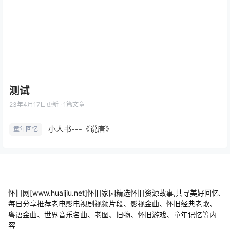
测试
23年4月17日
更新 · 1篇文章
小人书---《说唐》
童年回忆
怀旧网[www.huaijiu.net]怀旧家园精选怀旧资源故事,共寻美好回忆.
每日分享推荐老电影电视剧视频片段、影视金曲、怀旧经典老歌、
粤语金曲、世界音乐名曲、老图、旧物、怀旧游戏、童年记忆等内
容