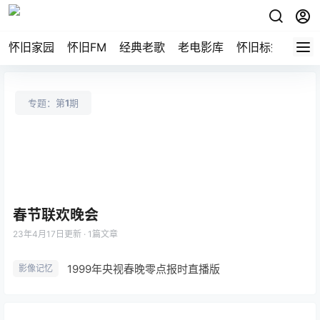
怀旧家园
怀旧FM
经典老歌
老电影库
怀旧标签
网站
专题：第
1
期
春节联欢晚会
23年4月17日
更新 · 1篇文章
1999年央视春晚零点报时直播版
影像记忆