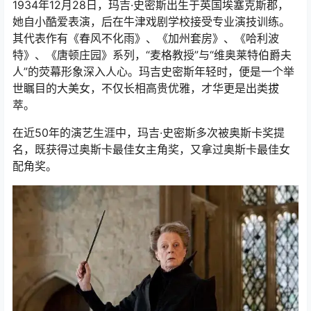
1934年12月28日，玛吉·史密斯出生于英国埃塞克斯郡，
她自小酷爱表演，后在牛津戏剧学校接受专业演技训练。
其代表作有《春风不化雨》、《加州套房》、《哈利波
特》、《唐顿庄园》系列，“麦格教授”与“维奥莱特伯爵夫
人”的荧幕形象深入人心。玛吉史密斯年轻时，便是一个举
世瞩目的大美女，不仅长相高贵优雅，才华更是出类拔
萃。
在近50年的演艺生涯中，玛吉·史密斯多次被奥斯卡奖提
名，既获得过奥斯卡最佳女主角奖，又拿过奥斯卡最佳女
配角奖。