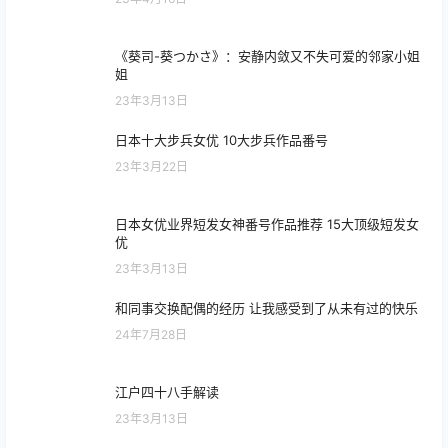
《葵司-葵つかさ》：安静内敛又不失可爱的邻家小姐
姐
23年3月13日
日本十大步兵女优 10大步兵作品番号
23年3月22日
日本女优业界短发女神番号作品推荐 15大顶级短发女
优
23年3月13日
和同事交换配偶的经历 让我感受到了从未有过的快乐
24年7月28日
江户四十八手解读
23年3月13日