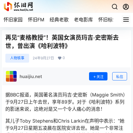
怀旧家园
怀旧FM
经典老歌
老电影库
怀旧标签
网站
再见“麦格教授”！英国女演员玛吉·史密斯去
世，曾出演《哈利波特》
0
人物轶事
24年9月27日
huaijiu.net
关注
私信
据BBC报道，英国著名演员玛吉·史密斯（Maggie Smith）
于9月27日上午去世，享年89岁。对于《哈利波特》系列
的影迷来说，这绝对是又一个令人痛心的消息！
其儿子Toby Stephens和Chris Larkin在声明中表示：“她
于9月27日星期五凌晨在医院安详去世。她是一个非常注