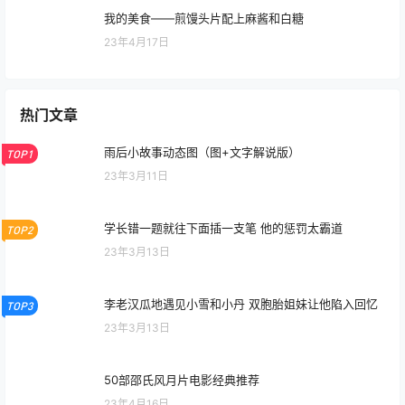
我的美食——煎馒头片配上麻酱和白糖
23年4月17日
热门文章
雨后小故事动态图（图+文字解说版）
TOP1
23年3月11日
学长错一题就往下面插一支笔 他的惩罚太霸道
TOP2
23年3月13日
李老汉瓜地遇见小雪和小丹 双胞胎姐妹让他陷入回忆
TOP3
23年3月13日
50部邵氏风月片电影经典推荐
23年4月16日