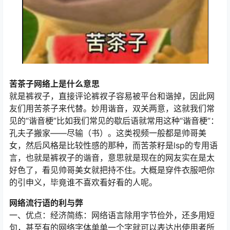
苦茶子网络上是什么意思
就是裤衩子，直接评论裤衩子容易被平台和谐掉，因此网
友们用苦茶子来代替。妙用谐音，双关两意，这就我们常
见的“谐音梗”比如我们常见的歇后语就常用这种“谐音梗”：
孔夫子搬家——尽输（书）。这类视频一般都是帅哥美
女，然后风格是比较性感的那种，而苦茶籽是lsp的专用语
言，也就是裤衩子的谐音，意思就是现在的网友实在是太
好色了，看见帅哥美女就把持不住。大概是穿件衣服吧你
的引申义，毕竟谁不喜欢看好看的人呢。
网络流行语的利与弊
一、优点：经济简练：网络语言除用字节俭外，还多用短
句，甚至有的网络字体单单一个字就可以表达出使用者所