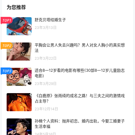
为您推荐
舒克贝塔结婚生子
TOP1
23年3月13日
平胸会让男人失去兴趣吗？男人对女人胸小的真实想
TOP2
法
23年3月22日
适合8一12岁看的电影有哪些(30部8一12岁儿童励志
TOP3
电影)
23年3月29日
《白鹿原》张雨绮的成名之路！与三夫之间的激情戏
占主导？
23年12月14日
孙楠个人资料：抛弃初恋、婚内出轨，今娶三婚妻子
生活幸福
24年5月16日