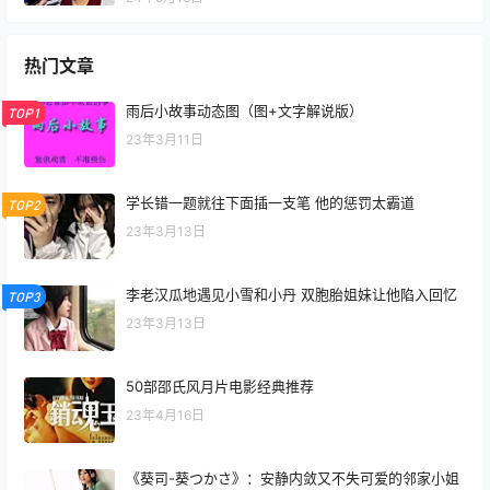
热门文章
雨后小故事动态图（图+文字解说版）
TOP1
23年3月11日
学长错一题就往下面插一支笔 他的惩罚太霸道
TOP2
23年3月13日
李老汉瓜地遇见小雪和小丹 双胞胎姐妹让他陷入回忆
TOP3
23年3月13日
50部邵氏风月片电影经典推荐
23年4月16日
《葵司-葵つかさ》：安静内敛又不失可爱的邻家小姐