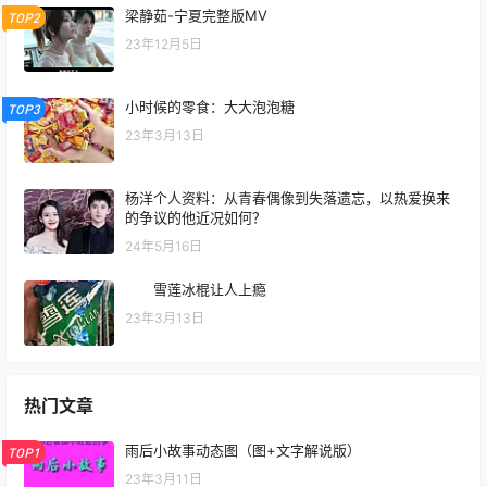
梁静茹-宁夏完整版MV
TOP2
23年12月5日
小时候的零食：大大泡泡糖
TOP3
23年3月13日
杨洋个人资料：从青春偶像到失落遗忘，以热爱换来
的争议的他近况如何？
24年5月16日
雪莲冰棍让人上瘾
23年3月13日
热门文章
雨后小故事动态图（图+文字解说版）
TOP1
23年3月11日