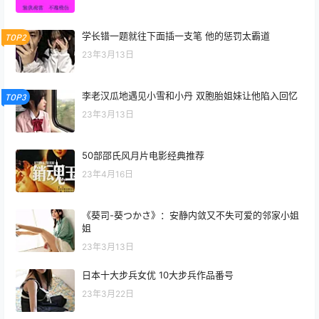
学长错一题就往下面插一支笔 他的惩罚太霸道
TOP2
23年3月13日
李老汉瓜地遇见小雪和小丹 双胞胎姐妹让他陷入回忆
TOP3
23年3月13日
50部邵氏风月片电影经典推荐
23年4月16日
《葵司-葵つかさ》：安静内敛又不失可爱的邻家小姐
姐
23年3月13日
日本十大步兵女优 10大步兵作品番号
23年3月22日