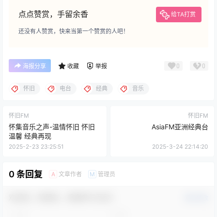
点点赞赏，手留余香
给TA打赏
还没有人赞赏，快来当第一个赞赏的人吧！
0
0
海报分享
收藏
举报
怀旧
电台
经典
音乐
怀旧FM
怀旧FM
怀集音乐之声-温情怀旧 怀旧
AsiaFM亚洲经典台
温馨 经典再现
2025-2-23 23:25:51
2025-3-24 22:14:20
0 条回复
文章作者
管理员
A
M
欢迎您，新朋友，感谢参与互动！
确认修改