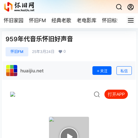
怀旧家园
怀旧FM
经典老歌
老电影库
怀旧标签
网站
959年代音乐怀旧好声音
0
怀旧FM
25年3月24日
huaijiu.net
关注
私信