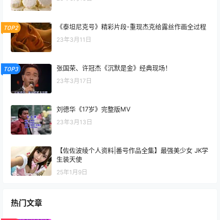
《泰坦尼克号》精彩片段-重现杰克给露丝作画全过程
TOP2
23年3月11日
张国荣、许冠杰《沉默是金》经典现场！
TOP3
23年3月17日
刘德华《17岁》完整版MV
23年3月13日
【佐佐波绫个人资料|番号作品全集】最强美少女 JK学
生装天使
25年1月9日
热门文章