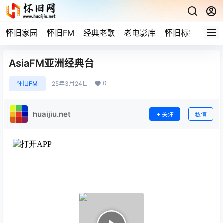
怀旧家园
怀旧FM
经典老歌
老电影库
怀旧标签
网站
AsiaFM亚洲经典台
0
怀旧FM
25年3月24日
huaijiu.net
关注
私信