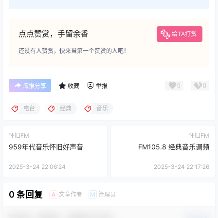
点点赞赏，手留余香
给TA打赏
还没有人赞赏，快来当第一个赞赏的人吧！
0
0
海报分享
收藏
举报
电台
经典
音乐
怀旧FM
怀旧FM
959年代音乐怀旧好声音
FM105.8 经典音乐调频
2025-3-24 22:06:24
2025-3-24 22:17:26
0 条回复
文章作者
管理员
A
M
欢迎您，新朋友，感谢参与互动！