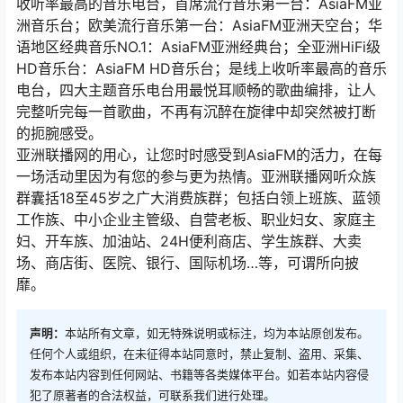
收听率最高的音乐电台，首席流行音乐第一台：AsiaFM亚
洲音乐台；欧美流行音乐第一台：AsiaFM亚洲天空台；华
语地区经典音乐NO.1：AsiaFM亚洲经典台；全亚洲HiFi级
HD音乐台：AsiaFM HD音乐台；是线上收听率最高的音乐
电台，四大主题音乐电台用最悦耳顺畅的歌曲编排，让人
完整听完每一首歌曲，不再有沉醉在旋律中却突然被打断
的扼腕感受。
亚洲联播网的用心，让您时时感受到AsiaFM的活力，在每
一场活动里因为有您的参与更为热情。亚洲联播网听众族
群囊括18至45岁之广大消费族群；包括白领上班族、蓝领
工作族、中小企业主管级、自营老板、职业妇女、家庭主
妇、开车族、加油站、24H便利商店、学生族群、大卖
场、商店街、医院、银行、国际机场…等，可谓所向披
靡。
声明：
本站所有文章，如无特殊说明或标注，均为本站原创发布。
任何个人或组织，在未征得本站同意时，禁止复制、盗用、采集、
发布本站内容到任何网站、书籍等各类媒体平台。如若本站内容侵
犯了原著者的合法权益，可联系我们进行处理。