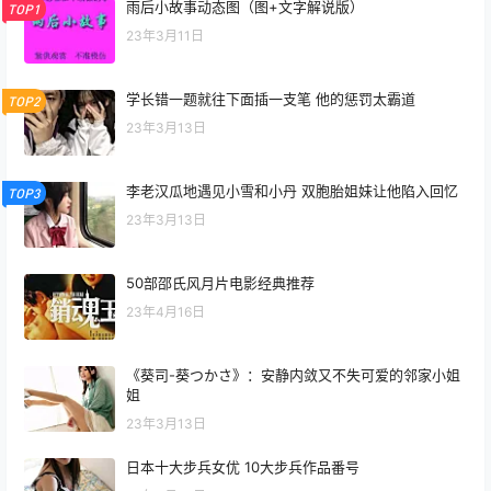
雨后小故事动态图（图+文字解说版）
TOP1
23年3月11日
学长错一题就往下面插一支笔 他的惩罚太霸道
TOP2
23年3月13日
李老汉瓜地遇见小雪和小丹 双胞胎姐妹让他陷入回忆
TOP3
23年3月13日
50部邵氏风月片电影经典推荐
23年4月16日
《葵司-葵つかさ》：安静内敛又不失可爱的邻家小姐
姐
23年3月13日
日本十大步兵女优 10大步兵作品番号