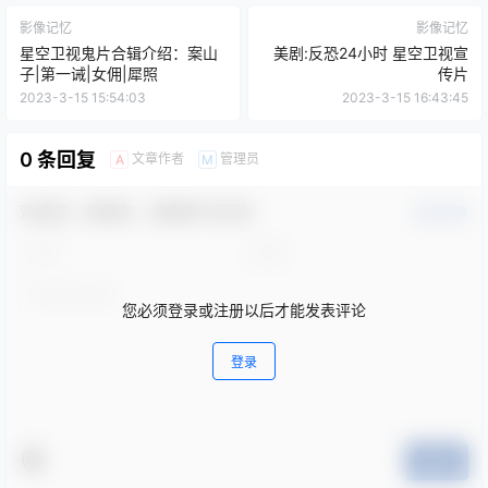
影像记忆
影像记忆
星空卫视鬼片合辑介绍：案山
美剧:反恐24小时 星空卫视宣
子|第一诫|女佣|犀照
传片
2023-3-15 15:54:03
2023-3-15 16:43:45
0 条回复
文章作者
管理员
A
M
欢迎您，新朋友，感谢参与互动！
确认修改
您必须登录或注册以后才能发表评论
登录
提交