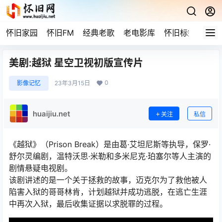
怀旧家园
怀旧FM
经典老歌
老电影库
怀旧标签
网站
美剧:越狱 星空卫视初版宣传片
0
影像记忆
23年3月15日
huaijiu.net
关注
私信
《越狱》（Prison Break）是由葛·艾坦尼斯等执导，保罗·
舒尔灵编剧，温特沃思·米勒和多米尼克·珀塞尔等人主演的
剧情悬疑电视剧。
该剧讲述的是一个关于拯救的故事，迈克尔为了救他被人
陷害入狱的哥哥林肯，计划越狱并成功逃脱，在逃亡生涯
中再次入狱，最后收集证据以求脱罪的过程。