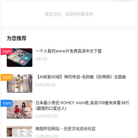
暂无讨论，说说你的看法吧
为您推荐
一个人看的www片免费高清中文下载
TOP1
1月3日
【AI修复60帧】神的传说-毛阿敏《封神榜》主题曲
TOP2
23年3月6日
日本最小男优:KOHEY nishi君,身高109厘米体重38斤
TOP3
(最矮的口爱达人)
23年3月13日
故园怀旧网站 - 历史文化综合社区
23年3月12日