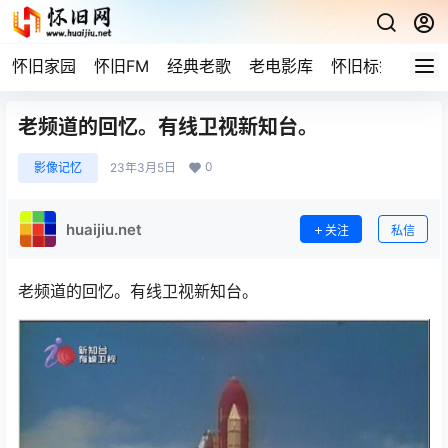
怀旧家园
怀旧FM
经典老歌
老电影库
怀旧标签
网站
老频道的回忆。有线卫视新知台。
0
影像记忆
23年3月5日
huaijiu.net
关注
私信
老频道的回忆。有线卫视新知台。