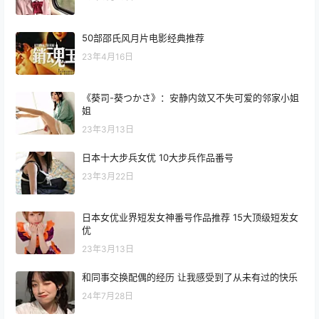
50部邵氏风月片电影经典推荐
23年4月16日
《葵司-葵つかさ》：安静内敛又不失可爱的邻家小姐
姐
23年3月13日
日本十大步兵女优 10大步兵作品番号
23年3月22日
日本女优业界短发女神番号作品推荐 15大顶级短发女
优
23年3月13日
和同事交换配偶的经历 让我感受到了从未有过的快乐
24年7月28日