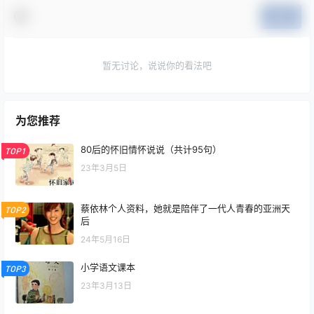
提交
暂无讨论，说说你的看法吧
为您推荐
80后的怀旧情怀说说（共计95句）
TOP1
23年3月5日
蔡依林个人资料，她就是陪伴了一代人青春的亚洲天
TOP2
后
24年5月16日
小学语文课本
TOP3
23年3月13日