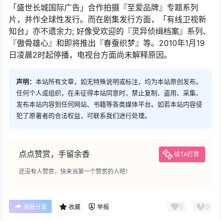
「盛世长城国际广告」合作拍摄『至爱品牌』专题系列
片，并作全球性发行。而在剧集发行方面，「有线卫视新
知台」亦不遗余力; 好像受欢迎的『灵异侦缉档案』系列、
『傲骨雄心』和即将推出『春蚕织梦』等。2010年1月19
日凌晨2时起停播，电视台方面尚未解释原因。
声明：
本站所有文章，如无特殊说明或标注，均为本站原创发布。
任何个人或组织，在未征得本站同意时，禁止复制、盗用、采集、
发布本站内容到任何网站、书籍等各类媒体平台。如若本站内容侵
犯了原著者的合法权益，可联系我们进行处理。
点点赞赏，手留余香
给TA打赏
还没有人赞赏，快来当第一个赞赏的人吧！
0
0
海报分享
收藏
举报