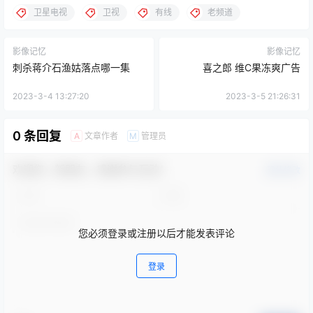
卫星电视
卫视
有线
老频道
影像记忆
影像记忆
刺杀蒋介石渔姑落点哪一集
喜之郎 维C果冻爽广告
2023-3-4 13:27:20
2023-3-5 21:26:31
0 条回复
文章作者
管理员
A
M
欢迎您，新朋友，感谢参与互动！
确认修改
您必须登录或注册以后才能发表评论
登录