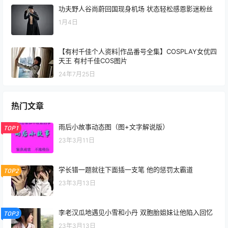
功夫野人谷尚蔚回国现身机场 状态轻松感恩影迷粉丝
1月4日
【有村千佳个人资料|作品番号全集】COSPLAY女优四
天王 有村千佳COS图片
24年7月25日
热门文章
雨后小故事动态图（图+文字解说版）
TOP1
23年3月11日
学长错一题就往下面插一支笔 他的惩罚太霸道
TOP2
23年3月13日
李老汉瓜地遇见小雪和小丹 双胞胎姐妹让他陷入回忆
TOP3
23年3月13日