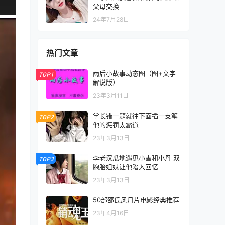
父母交换
24年7月28日
热门文章
雨后小故事动态图（图+文字
TOP1
解说版）
23年3月11日
学长错一题就往下面插一支笔
TOP2
他的惩罚太霸道
23年3月13日
李老汉瓜地遇见小雪和小丹 双
TOP3
胞胎姐妹让他陷入回忆
23年3月13日
50部邵氏风月片电影经典推荐
23年4月16日