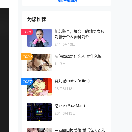
Ta的全部动态
为您推荐
灿若繁星，舞台上的精灵女孩
TOP1
刘馨予个人资料简介
24年5月16日
玩偶姐姐是什么人 是什么梗
TOP2
1月3日
婴儿城(baby follies)
TOP3
23年3月13日
吃豆人(Pac-Man)
23年3月13日
一家四口换着做 婚后每天都和