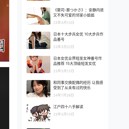
《葵司-葵つかさ》：安静内敛
又不失可爱的邻家小姐姐
23年3月13日
日本十大步兵女优 10大步兵作
品番号
23年3月22日
日本女优业界短发女神番号作
品推荐 15大顶级短发女优
23年3月13日
和同事交换配偶的经历 让我感
受到了从未有过的快乐
24年7月28日
江户四十八手解读
23年3月13日