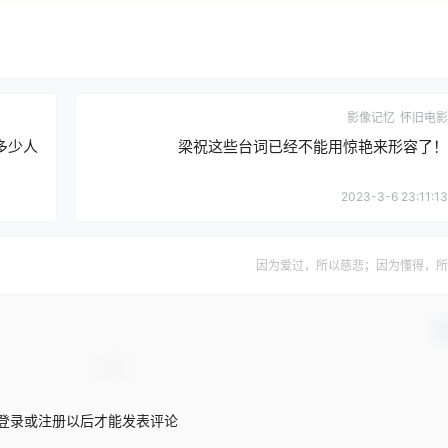
影像记忆
怀旧电影
是多少人
梁祝这些台词已经不能用惊艳来形容了！
2023-3-6 23:11:13
因为爱过，所以慈悲；因为懂得，所
确
登录或注册以后才能发表评论