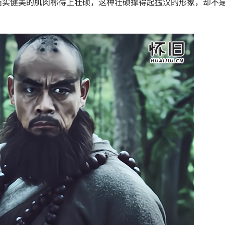
结实健美的肌肉称得上壮硕，这种壮硕撑得起猛汉的形象，却不