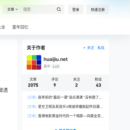
文章
登录
快速注册
大全
童年回忆
关于作者
关注
私信
huaijiu.net
高中
Lv3
文章
评论
关注
粉丝
2075
9
2
43
是透
[文章]
高考前的“最后一课”泪点满满 “没有题了，
我们只能送你们到这儿”，1400万考生逐鹿2026
[文章]
星空卫视及其音乐V频道停播掀起怀旧潮，
高考！
。
观众：想念全班讨论火影的日子，谢谢童年玩伴
[文章]
香港电影黄金时代的一个缩影—风靡全亚
洲的香港情色电影