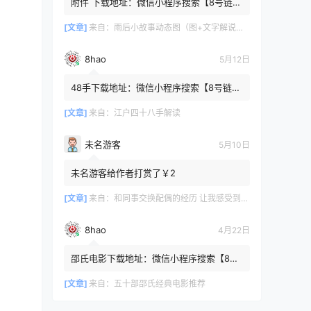
附件 下载地址：微信小程序搜索【8号链
】 在文件查询框内输入【447c4cb3】口令
或保存下方二维码微信里...
[文章]
来自：
雨后小故事动态图（图+文字解说版）
8hao
5月12日
48手下载地址：微信小程序搜索【8号链
】 在文件查询框内输入【b4801a06】口令
或保存下方二维码微信里识别
[文章]
来自：
江户四十八手解读
未名游客
5月10日
未名游客给作者打赏了￥2
[文章]
来自：
和同事交换配偶的经历 让我感受到了从未有过的快乐
8hao
4月22日
邵氏电影下载地址：微信小程序搜索【8号
链 】 在文件查询框内输入【4f7576cb】口
令或保存下方二维码微...
[文章]
来自：
五十部邵氏经典电影推荐