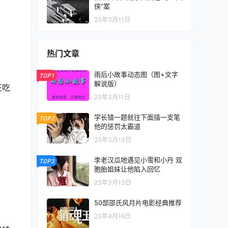
侠”案
23年3月11日
热门文章
雨后小故事动态图（图+文字
TOP1
解说版）
狂吃
23年3月11日
学长错一题就往下面插一支笔
TOP2
他的惩罚太霸道
23年3月13日
李老汉瓜地遇见小雪和小丹 双
TOP3
胞胎姐妹让他陷入回忆
23年3月13日
50部邵氏风月片电影经典推荐
23年4月16日