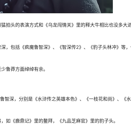
袋猛拍头的表演方式和《乌龙闯情关》里的释大牛相比也没多大
智深，包括《疯魔鲁智深》、《智深传2》、《豹子头林冲》等，
至少鲁莽方面绰绰有余。
演鲁智深，分别是《水浒传之英雄本色》、《一枝花和尚》、《
将，如《鹿鼎记》里的鳌拜，《九品芝麻官》里的豹子头。