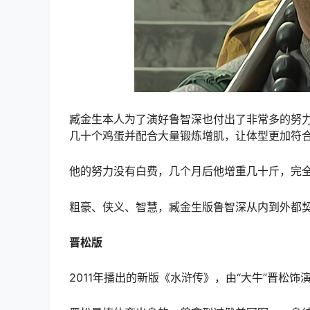
臧金生本人为了演好鲁智深也付出了非常多的努
几十个鸡蛋并配合大量锻炼增肌，让体型更加符
他的努力没有白费，几个月后他增重几十斤，完全
粗豪、侠义、智慧，臧金生版鲁智深从内到外都
晋松版
2011年播出的新版《水浒传》，由“大牛”晋松饰