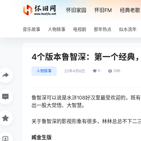
怀旧家园
怀旧FM
经典老歌
音乐故事
人物轶事
电视剧
那年热点
似水流年
4个版本鲁智深：第一个经典
0
386
人物轶事
23年4月6日
鲁智深可以说是水浒108好汉里最受欢迎的，既
出一股大觉悟、大智慧。
关于鲁智深的影视形象有很多，林林总总不下二
臧金生版