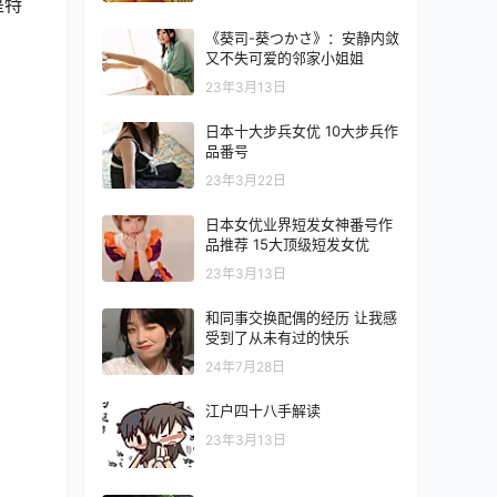
是特
《葵司-葵つかさ》：安静内敛
又不失可爱的邻家小姐姐
23年3月13日
日本十大步兵女优 10大步兵作
品番号
23年3月22日
日本女优业界短发女神番号作
品推荐 15大顶级短发女优
23年3月13日
和同事交换配偶的经历 让我感
受到了从未有过的快乐
24年7月28日
江户四十八手解读
23年3月13日