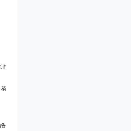
水浒
，稍
的鲁