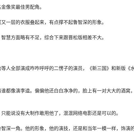
名金像奖最佳男配角。
层又一层的衣服叠起来，有点撑不起鲁智深的形象。
，智慧方面略有不足，综合下来跟晋松版相差不大。
哙等人全部演成咋咋呼呼的二愣子的演员，《新三国》和新版《
演谁都像演李逵。偏偏他还白白净净的，脸上有一对大大的酒窝
，只能说没有大制作敢用他了，混混网络电影还是可以的。
鲁智深一角。他的形象，他的演技，还是和当年一模一样，饰演