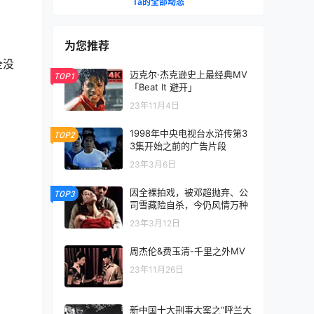
Ta的全部动态
为您推荐
全没
迈克尔·杰克逊史上最经典MV
TOP1
「Beat It 避开」
23年11月4日
1998年中央电视台水浒传第3
TOP2
3集开始之前的广告片段
23年3月6日
因全裸拍戏，被邓超抛弃、公
TOP3
司雪藏险自杀，今仍风情万种
23年3月12日
周杰伦&费玉清-千里之外MV
23年11月26日
新中国十大刑事大案之“呼兰大