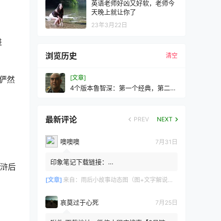
英语老师好凶又好软，老师今
天晚上就让你了
23年3月22日
进
浏览历史
清空
[文章]
俨然
4个版本鲁智深：第一个经典，第二个
还行，最后一个辣眼睛
最新评论
PREV
NEXT
噢噢噢
7月31日
印象笔记下载链接：
水浒后
https://zzz.jldgt.com/zzz/z3.html
[文章]
来自：
雨后小故事动态图（图+文字解说版）
哀莫过于心死
7月25日