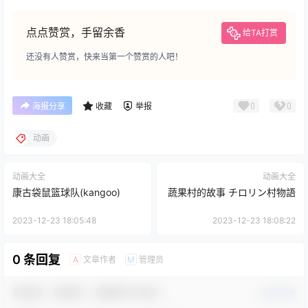
点点赞赏，手留余香
给TA打赏
还没有人赞赏，快来当第一个赞赏的人吧！
0
0
海报分享
收藏
举报
动画
动画大全
动画大全
康古袋鼠篮球队(kangoo)
蔬果村的故事 チロリン村物語
2023-12-23 18:05:48
2023-12-23 18:08:22
0 条回复
文章作者
管理员
A
M
欢迎您，新朋友，感谢参与互动！
确认修改