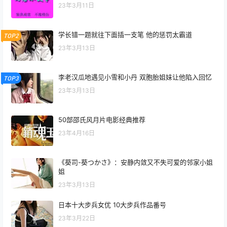
23年3月11日
学长错一题就往下面插一支笔 他的惩罚太霸道
TOP2
23年3月13日
李老汉瓜地遇见小雪和小丹 双胞胎姐妹让他陷入回忆
TOP3
23年3月13日
50部邵氏风月片电影经典推荐
23年4月16日
《葵司-葵つかさ》：安静内敛又不失可爱的邻家小姐
姐
23年3月13日
日本十大步兵女优 10大步兵作品番号
23年3月22日