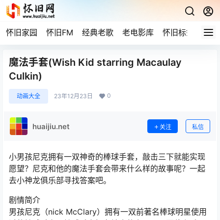
怀旧家园
怀旧FM
经典老歌
老电影库
怀旧标签
网站
魔法手套(Wish Kid starring Macaulay
Culkin)
0
动画大全
23年12月23日
huaijiu.net
关注
私信
小男孩尼克拥有一双神奇的棒球手套，敲击三下就能实现
愿望？尼克和他的魔法手套会带来什么样的故事呢？一起
去小神龙俱乐部寻找答案吧。
剧情简介
男孩尼克（nick McClary）拥有一双前著名棒球明星使用