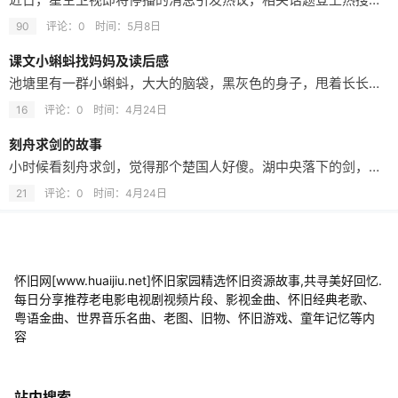
90
评论：0
时间：
5月8日
课文小蝌蚪找妈妈及读后感
池塘里有一群小蝌蚪，大大的脑袋，黑灰色的身子，甩着长长的尾巴，快活地游来游去。 小蝌蚪看见鲤鱼妈妈在教小鲤鱼觅食，就迎上去问：“鲤鱼阿姨，我们的妈妈在哪里？”鲤鱼妈妈说：“你们的妈妈有四条腿，宽嘴巴，你们到那边去找吧！” 小蝌蚪游啊游，看见一只大乌龟，有四条腿、宽嘴巴，连忙追上去喊妈妈。乌龟笑着说：“我不是你们的妈妈，你们的妈妈披着绿衣裳，唱起歌来呱呱叫。” 小蝌蚪继续往前游，慢慢长出后腿、又长出…
16
评论：0
时间：
4月24日
刻舟求剑的故事
小时候看刻舟求剑，觉得那个楚国人好傻。湖中央落下的剑，又怎么能在岸边找到呢？我嘲笑他一辈子也找不回剑了。长大以后才明白，在岁月的长河里，多少人一次次的往返某个节点，想找寻失去的东西，但只能站在记忆的船边徘徊，失去的东西永远不会回来，因为你已经不再是曾经的你！刻舟求剑是遗憾，掩耳盗铃是放纵，削足适履是将就，邯郸学步是从众，每一个成语都成了自己的生活，我时常觉得我的所见所闻，不过是温习了一下中国的成语…
21
评论：0
时间：
4月24日
怀旧网[www.huaijiu.net]怀旧家园精选怀旧资源故事,共寻美好回忆.
每日分享推荐老电影电视剧视频片段、影视金曲、怀旧经典老歌、
粤语金曲、世界音乐名曲、老图、旧物、怀旧游戏、童年记忆等内
容
站内搜索