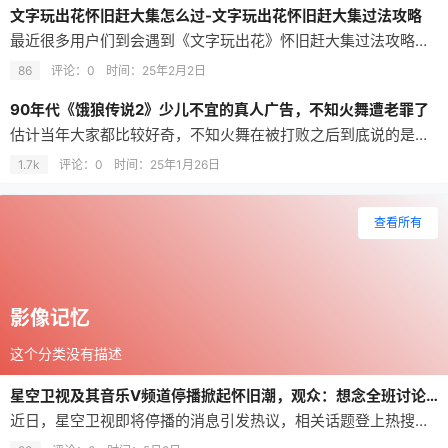
文字玩出花怀旧赶大集怎么过-文字玩出花怀旧赶大集过法攻略
最近很多用户们到会遇到《文字玩出花》怀旧赶大集过法攻略分享这个问题，其实啊这个问题是文字玩出花必定会遇到的问题，怀旧网小编这一次给大家带上来了《文字玩出花》怀旧赶大集过法攻略分享的解决方法，其实解决方法很简单，按照小编这几个步骤就可以轻轻松松解决啦。 《文字玩出花》怀旧赶大集过法攻略分享1、这一关我们需要在集市里找到12个不符合年代的地方，现在是1980年 2、向上滑动尿素袋子 3、下滑足浴店男人…
86
评论：0
时间：
25年2月2日
90年代《饿狼传说2》少儿不宜的真人广告，不知火舞遭老罪了
估计当年大家都比较好奇，不知火舞在被打败之后到底说的是什么？因为当年游戏厅比较嘈杂，加上电子音很容易让人误解，于是我们听成了“麻痹”，感觉像是在被打败之后口吐芬芳，这也比较符合不知火舞的性格。 其实不知火舞叫的是安迪。看看下图中不知火舞战败之后的口型： SNK官方广告中请到了当时比较迷人的“宫内知美”来扮演不知火舞，将这个人物的人气瞬间提升了好几个档次。当然了，在宣传片中出现了好几位不知火舞的扮演…
1.7k
评论：0
时间：
25年1月26日
查看所有
影像记忆
这个分类没有描述
星空卫视及其音乐V频道停播掀起怀旧潮，观众：想念全班讨论火影的日子，谢谢童年玩伴
近日，星空卫视即将停播的消息引发热议，相关话题登上热搜。5月6日，星空卫视官方微博发布公告，正式宣告因运营陷入困境，卫星合作方已通知该频道将于5月8日暂停卫星传输服务。公告同时明确表示，频道将积极推进业务重组，寻求频道资产收购、内容平台合作等多种发展可能，以新的模式延续品牌初心。 2002年3月28日，广州/香港––星空传媒集团宣布其全新综艺娱乐频道“星空卫视”，通过广东有线电视网在珠江三角洲地区…