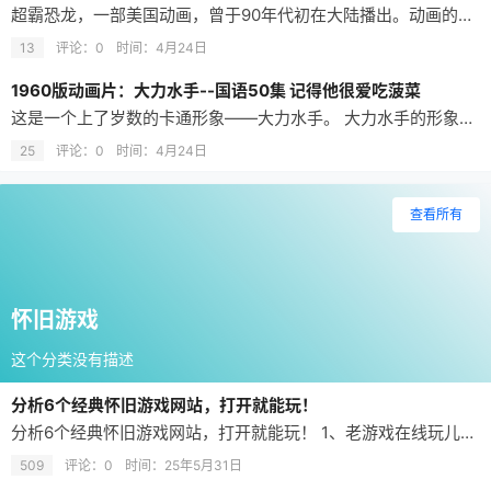
超霸恐龙，一部美国动画，曾于90年代初在大陆播出。动画的主题是控制恐龙、大炮和打仗。因为时空穿越，而来到白垩纪的正义和邪恶的双方。骑上恐龙，装上各种现代的武器，在原始的时空里继续着未完的战争。 遥远的Valorie星球上善良的Valorian人和平生活了很久很久。然而rulon帝国的入侵使得和平不复存在。很快Valorie星球被rulon人占领，昆士塔（Questar）和他的人民乘坐一艘太空巡洋舰…
13
评论：0
时间：
4月24日
1960版动画片：大力水手--国语50集 记得他很爱吃菠菜
这是一个上了岁数的卡通形象——大力水手。 大力水手的形象诞生于1929年美国漫画中，这样算来也有九十多岁了，这位大鼻子，歪嘴巴，爱打拳击，永远叼着烟斗，还纹身，一吃菠菜就力大无穷的卡通人物陪伴了一代又一代人的童年，不过国内00后看过这部动画片的人就很少了，回想之前热播的天线宝宝，感觉自己童年又躲过了一劫。 大力水手这段记忆已经尘封十几年了，如今回想仍有许多画面印象深刻，首先是大力水手的女朋友长得好…
25
评论：0
时间：
4月24日
查看所有
怀旧游戏
这个分类没有描述
分析6个经典怀旧游戏网站，打开就能玩！
分析6个经典怀旧游戏网站，打开就能玩！ 1、老游戏在线玩儿：zaixianwan.app，收录了超级玛丽、魂斗罗、三国志等经典游戏，类型超多！ 2、小霸王游戏网：www.yikm.net，专注于怀旧游戏的网站，集合了经典的红白机（FC）、街机、GBA、Flash及H5游戏，让你轻松重温儿时的游戏乐趣。 3、poki：poki.com/zh，收录了大量经典游戏，包括动作游戏、赛车游戏、战棋游戏、冒险…
509
评论：0
时间：
25年5月31日