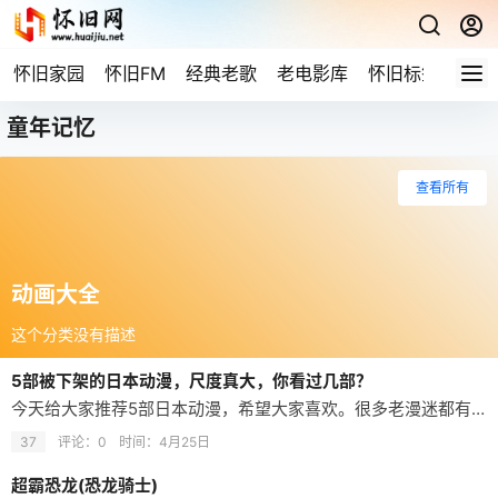
怀旧家园
怀旧FM
经典老歌
老电影库
怀旧标签
网站
童年记忆
查看所有
动画大全
这个分类没有描述
5部被下架的日本动漫，尺度真大，你看过几部？
今天给大家推荐5部日本动漫，希望大家喜欢。很多老漫迷都有过这样的经历：上学时追得入迷的日本动漫，看着看着就下架了，想重温只能找资源。今天就盘点5部因尺度问题被停播的作品，剧情、画风都很有特点，看过的都是老二次元。 《地狱少女》评分8.1，是我大学时期追的动画。它的配色高级又诡异，当年我做设计作业还借鉴过。剧中频繁出现的彼岸花，给不少人留下心理阴影，现实中看到石蒜都不敢种。每一集都是独立小故事，讲尽…
37
评论：0
时间：
4月25日
超霸恐龙(恐龙骑士)