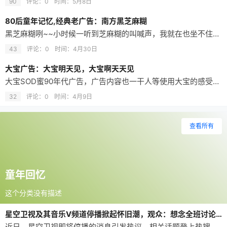
90
评论：0
时间：
5月8日
80后童年记忆,经典老广告：南方黑芝麻糊
黑芝麻糊咧~~小时候一听到芝麻糊的叫喊声，我就在也坐不住了。南方牌黑芝麻糊，一缕浓香一缕温暖。 当”黑芝麻糊咧“的叫卖声传来，你肯定能想起那个南方黑芝麻糊的精典广告。一则温暖了无数人心田的广告。中国广告史上最经典的两小无猜。20年过去，当再次看到的时候，仍然觉得如此亲切。 80后童年记忆,经典老广告：南方黑芝麻糊 黑芝麻糊咧~~ 小时候一听到芝麻糊的叫喊声 我就在也坐不住了 新包装，好味道如一 南…
43
评论：0
时间：
4月30日
大宝广告：大宝明天见，大宝啊天天见
大宝SOD蜜90年代广告，广告内容也一干人等使用大宝的感受。最后一个镜头，众女同大宝告别“大宝明天见”大宝回答“大宝啊天天见。 “你老公最近脸色不错。” “他呀，天天都用我的SOD蜜。” “唉，又用我的呀！” “你那瓶呢？” “都让我老爸用了。” “哎，怎么样？” “吸收特别快。” “挺舒服的。” “我跟我媳妇说：‘你也弄瓶贵点的啊。’嘿，人家就认准大宝了。 最后一个镜头 众女：大宝明…
32
评论：0
时间：
4月9日
查看所有
童年回忆
这个分类没有描述
星空卫视及其音乐V频道停播掀起怀旧潮，观众：想念全班讨论火影的日子，谢谢童年玩伴
近日，星空卫视即将停播的消息引发热议，相关话题登上热搜。5月6日，星空卫视官方微博发布公告，正式宣告因运营陷入困境，卫星合作方已通知该频道将于5月8日暂停卫星传输服务。公告同时明确表示，频道将积极推进业务重组，寻求频道资产收购、内容平台合作等多种发展可能，以新的模式延续品牌初心。 2002年3月28日，广州/香港––星空传媒集团宣布其全新综艺娱乐频道“星空卫视”，通过广东有线电视网在珠江三角洲地区…